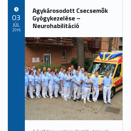
Agykárosodott Csecsemők
POSTED ON:
03
Gyógykezelése –
JÚL
Neurohabilitáció
2016