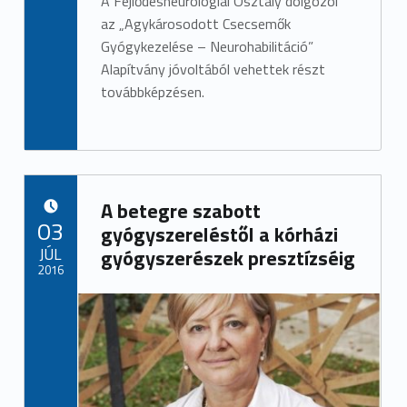
A
Fejlődésneurológiai Osztály dolgozói
az „Agykárosodott Csecsemők
Gyógykezelése – Neurohabilitáció”
Alapítvány jóvoltából vehettek részt
továbbképzésen.
A betegre szabott
POSTED ON:
03
gyógyszereléstől a kórházi
JÚL
gyógyszerészek presztízséig
2016