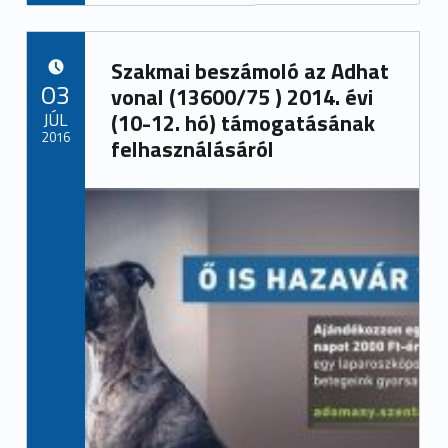
Szakmai beszámoló az Adhat
POSTED ON:
03
vonal (13600/75 ) 2014. évi
JÚL
(10-12. hó) támogatásának
2016
felhasználásáról