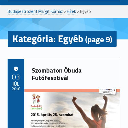
Budapesti Szent Margit Kórház
>
Hírek
>
Egyéb
Kategória:
Egyéb
(page 9)
Szombaton Óbuda
POSTED ON:
03
Futófesztivál
JÚL
2016