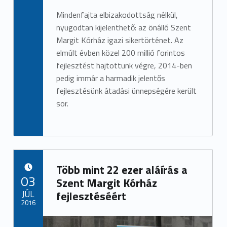
Mindenfajta elbizakodottság nélkül,
nyugodtan kijelenthető: az önálló Szent
Margit Kórház igazi sikertörténet. Az
elmúlt évben közel 200 millió forintos
fejlesztést hajtottunk végre, 2014-ben
pedig immár a harmadik jelentős
fejlesztésünk átadási ünnepségére került
sor.
Több mint 22 ezer aláírás a
POSTED ON:
03
Szent Margit Kórház
JÚL
fejlesztéséért
2016