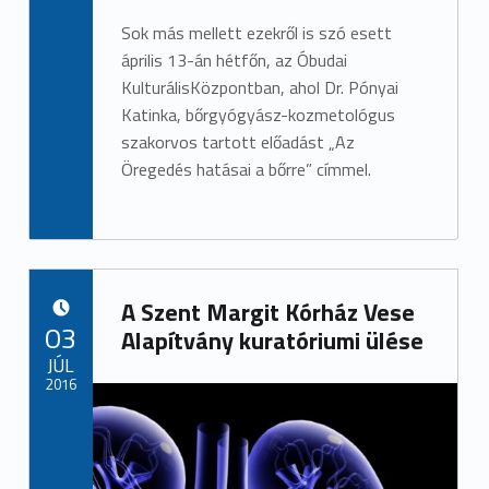
Sok más mellett ezekről is szó esett
április 13-án
hé
tfőn, az Óbudai
Kulturális
K
özpontban, ahol Dr. Pónyai
Katinka, bőrgyógyász-kozmetológus
szakorvos tartott előadást „Az
Öregedés hatásai a bőrre” címmel.
A Szent Margit Kórház Vese
POSTED ON:
03
Alapítvány kuratóriumi ülése
JÚL
2016