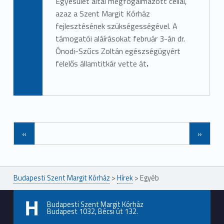
Egyesület által megfogalmazott céllal,
azaz a Szent Margit Kórház
fejlesztésének szükségességével. A
támogatói aláírásokat február 3-án dr.
Ónodi-Szűcs Zoltán egészségügyért
felelős államtitkár vette át
.
«
»
Budapesti Szent Margit Kórház
>
Hírek
>
Egyéb
Budapesti Szent Margit Kórház
Budapest 1032, Bécsi út 132.