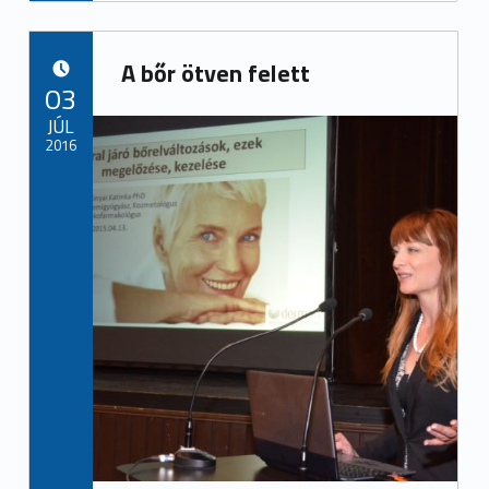
A bőr ötven felett
POSTED ON:
03
JÚL
2016