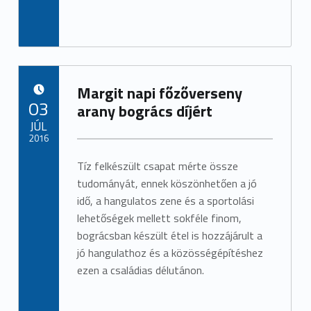
Margit napi főzőverseny
POSTED ON:
03
arany bogrács díjért
JÚL
2016
Tíz felkészült csapat mérte össze
tudományát, ennek köszönhetően a jó
idő, a hangulatos zene és a sportolási
lehetőségek mellett sokféle finom,
bográcsban készült étel is hozzájárult a
jó hangulathoz és a közösségépítéshez
ezen a családias délutánon.