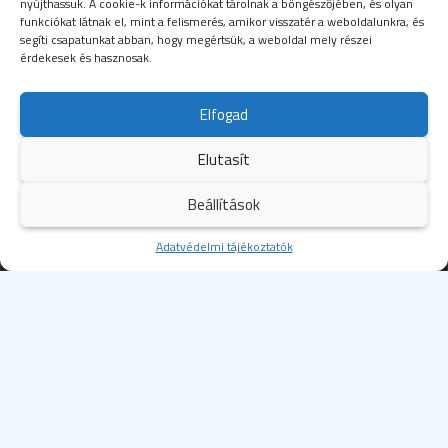
nyújthassuk. A cookie-k információkat tárolnak a böngészőjében, és olyan
funkciókat látnak el, mint a felismerés, amikor visszatér a weboldalunkra, és
segíti csapatunkat abban, hogy megértsük, a weboldal mely részei
érdekesek és hasznosak.
SEGÉLYHÍVÓSZÁMOK
Elfogad
104
mentők
Elutasít
105
tűzoltóság
Beállítások
107
rendőrség
Kezdőoldal
Adatvédelmi tájékoztatók
Több
112
egységes európai segélyhívószám
© 2023 Budapesti Szent Margit Kórház