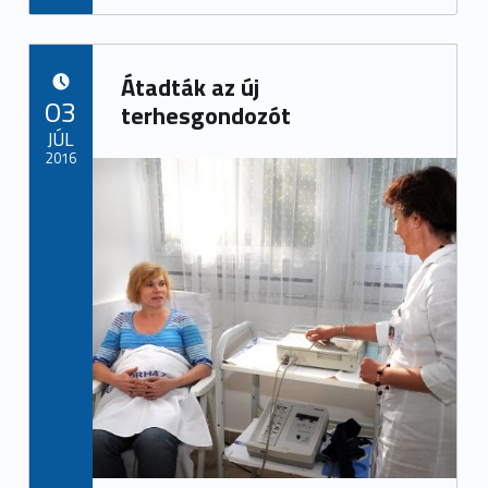
Átadták az új
POSTED ON:
03
terhesgondozót
JÚL
2016