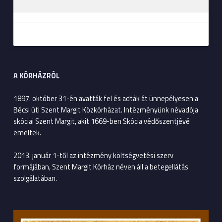
A KÓRHÁZRÓL
1897. október 31-én avatták fel és adták át ünnepélyesen a
Bécsi úti Szent Margit Közkórházat. Intézményünk névadója
skóciai Szent Margit, akit 1669-ben Skócia védőszentjévé
emeltek.
2013. január 1-től az intézmény költségvetési szerv
formájában, Szent Margit Kórház néven áll a betegellátás
szolgálatában.