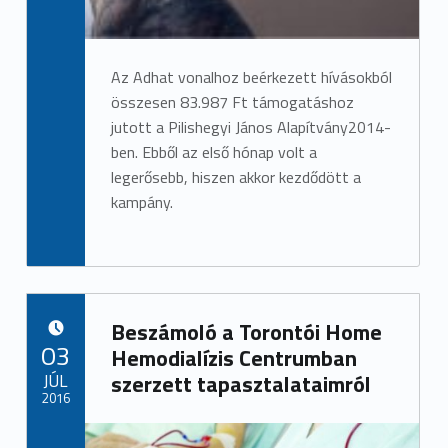
Az Adhat vonalhoz beérkezett hívásokból
összesen 83.987 Ft támogatáshoz
jutott a Pilishegyi János Alapítvány2014-
ben. Ebből az első hónap volt a
legerősebb, hiszen akkor kezdődött a
kampány.
Beszámoló a Torontói Home
POSTED ON:
03
Hemodialízis Centrumban
JÚL
szerzett tapasztalataimról
2016