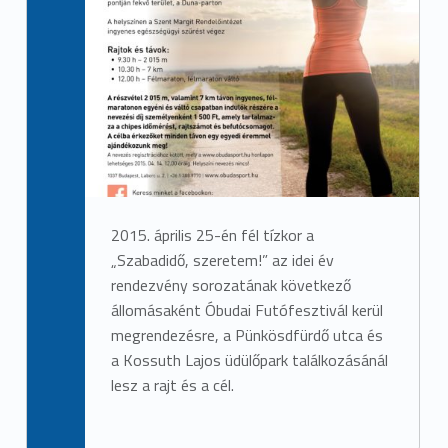
2015. április 25-én fél tízkor a
„Szabadidő, szeretem!” az idei év
rendezvény sorozatának következő
állomásaként Óbudai Futófesztivál kerül
megrendezésre, a Pünkösdfürdő utca és
a Kossuth Lajos üdülőpark találkozásánál
lesz a rajt és a cél.