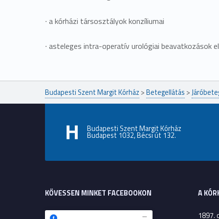
∙
a kórházi társosztályok konzíliumai
∙
asteleges intra-operatív urológiai beavatkozások e
Ugrás a főmenühöz
Budapesti Szent Margit Kórház
>
Betegellátás
>
Járóbete
Budapesti Szent Margit Kórház
Budapest 1032, Bécsi út 132.
KÖVESSEN MINKET FACEBOOKON
A KÓR
1897. 