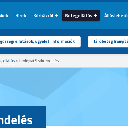
nkek
Hírek
Kórházról
Betegellátás
Álláslehet
gősségi ellátások, ügyeleti információk
Járóbeteg Irányít
g-ellátás
>
Urológiai Szakrendelés
ndelés