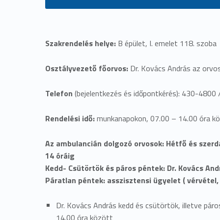
Szakrendelés helye:
B épület, I. emelet 118. szoba
Osztályvezető főorvos:
Dr. Kovács András az orv
Telefon
(bejelentkezés és időpontkérés): 430-4800 
Rendelési idő:
munkanapokon, 07.00 – 14.00 óra k
Az ambulancián dolgozó orvosok: Hétfő és szerda
14 óráig
Kedd- Csütörtök és páros péntek: Dr. Kovács And
Páratlan péntek: asszisztensi ügyelet ( vérvétel,
Dr. Kovács András kedd és csütörtök, illetve páro
14.00 óra között