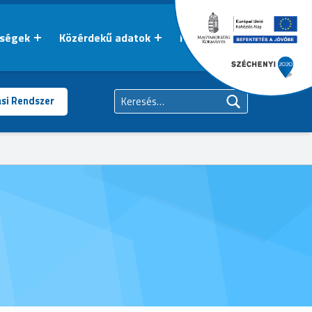
őségek
Közérdekű adatok
Kapcsolat
Keresés:
ási Rendszer