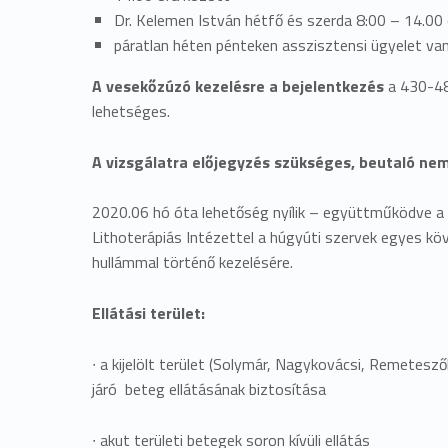
Dr. Kelemen István hétfő és szerda 8:00 – 14.00
páratlan héten pénteken asszisztensi ügyelet van
A vesekőzúzó kezelésre a bejelentkezés
a 430-4
lehetséges.
A vizsgálatra előjegyzés szükséges, beutaló ne
2020.06 hó óta lehetőség nyílik – együttműködve a 
Lithoterápiás Intézettel a húgyúti szervek egyes 
hullámmal történő kezelésére.
Ellátási terület:
∙
a kijelölt terület (Solymár, Nagykovácsi, Remetesző
járó beteg ellátásának biztosítása
∙
akut területi betegek soron kívüli ellátás