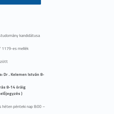
ostudomány kandidátusa
/ 1179-es mellék
özött
: Dr . Kelemen István 8-
rás 8-14 óráig
 előjegyzés )
s héten pénteki nap 8:00 –