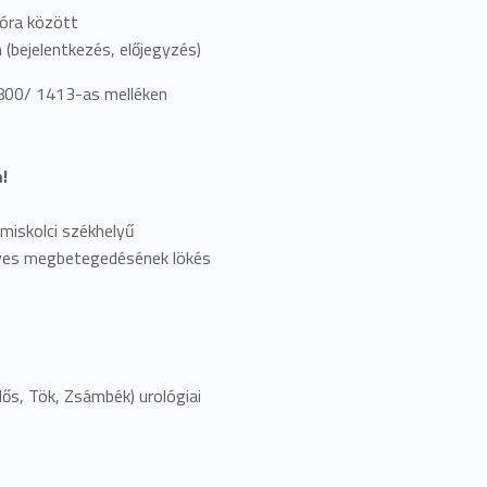
 óra között
 (bejelentkezés, előjegyzés)
800/ 1413-as melléken
m!
miskolci székhelyű
köves megbetegedésének lökés
lős, Tök, Zsámbék) urológiai