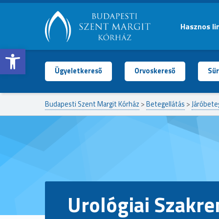
Hasznos li
Open toolbar
BUDAPESTI
SZENT
MARGIT
Ügyeletkereső
Orvoskereső
Sür
KÓRHÁZ
Budapesti Szent Margit Kórház
>
Betegellátás
>
Járóbete
Urológiai Szakre