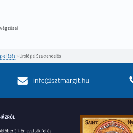
lvégzései
g-ellátás
>
Urológiai Szakrendelés
info@sztmargit.hu
HÁZRÓL
október 31-én avatták fel és