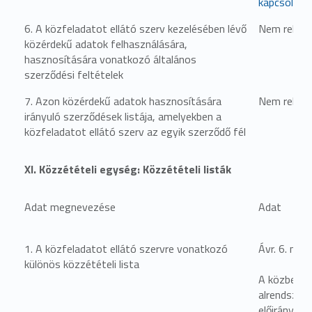
kapcsolatb
6. A közfeladatot ellátó szerv kezelésében lévő
Nem relevá
közérdekű adatok felhasználására,
hasznosítására vonatkozó általános
szerződési feltételek
7. Azon közérdekű adatok hasznosítására
Nem relevá
irányuló szerződések listája, amelyekben a
közfeladatot ellátó szerv az egyik szerződő fél
XI. Közzétételi egység: Közzétételi listák
Adat megnevezése
Adat
1. A közfeladatot ellátó szervre vonatkozó
Ávr. 6. mell
különös közzétételi lista
A közbesze
alrendszeré
előirányzat