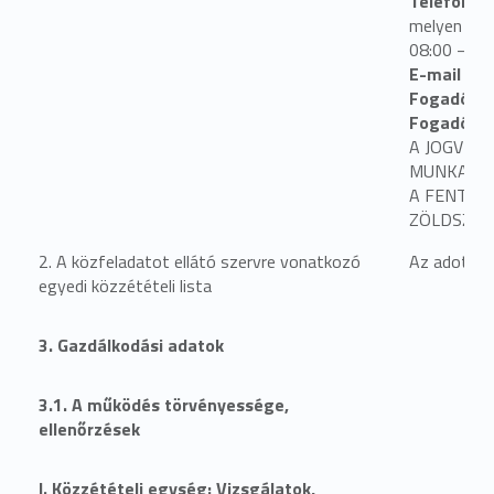
Telefonsz
melyen elé
08:00 – 14
E-mail cím
Fogadóóra
Fogadóóra
A JOGVÉDE
MUNKATÁR
A FENTI E
ZÖLDSZÁM
2. A közfeladatot ellátó szervre vonatkozó
Az adott k
egyedi közzétételi lista
3. Gazdálkodási adatok
3.1. A működés törvényessége,
ellenőrzések
I. Közzétételi egység: Vizsgálatok,