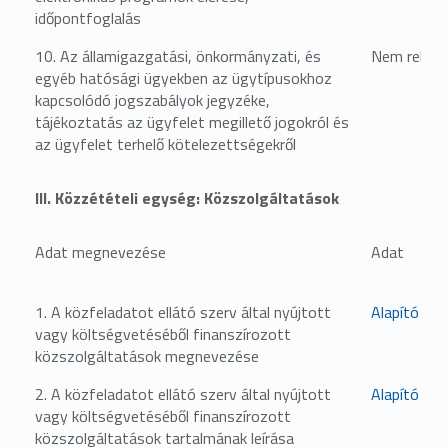
időpontfoglalás
10. Az államigazgatási, önkormányzati, és
Nem relevá
egyéb hatósági ügyekben az ügytípusokhoz
kapcsolódó jogszabályok jegyzéke,
tájékoztatás az ügyfelet megillető jogokról és
az ügyfelet terhelő kötelezettségekről
III. Közzétételi egység: Közszolgáltatások
Adat megnevezése
Adat
1. A közfeladatot ellátó szerv által nyújtott
Alapító oki
vagy költségvetéséből finanszírozott
közszolgáltatások megnevezése
2. A közfeladatot ellátó szerv által nyújtott
Alapító oki
vagy költségvetéséből finanszírozott
közszolgáltatások tartalmának leírása