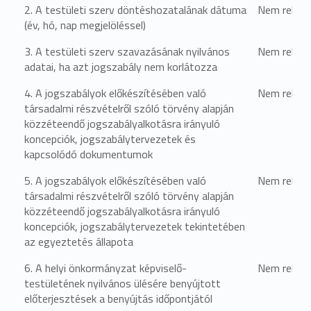
2. A testületi szerv döntéshozatalának dátuma
Nem relevá
(év, hó, nap megjelöléssel)
3. A testületi szerv szavazásának nyilvános
Nem relevá
adatai, ha azt jogszabály nem korlátozza
4. A jogszabályok előkészítésében való
Nem relevá
társadalmi részvételről szóló törvény alapján
közzéteendő jogszabályalkotásra irányuló
koncepciók, jogszabálytervezetek és
kapcsolódó dokumentumok
5. A jogszabályok előkészítésében való
Nem relevá
társadalmi részvételről szóló törvény alapján
közzéteendő jogszabályalkotásra irányuló
koncepciók, jogszabálytervezetek tekintetében
az egyeztetés állapota
6. A helyi önkormányzat képviselő-
Nem relevá
testületének nyilvános ülésére benyújtott
előterjesztések a benyújtás időpontjától