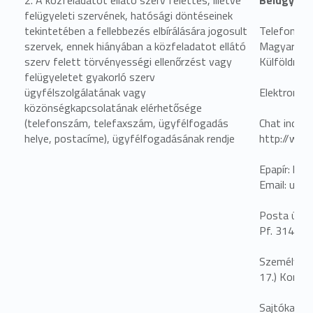
felügyeleti szervének, hatósági döntéseinek
tekintetében a fellebbezés elbírálására jogosult
Telefonon 
szervek, ennek hiányában a közfeladatot ellátó
Magyarorsz
szerv felett törvényességi ellenőrzést vagy
Külföldről:
felügyeletet gyakorló szerv
ügyfélszolgálatának vagy
Elektroniku
közönségkapcsolatának elérhetősége
(telefonszám, telefaxszám, ügyfélfogadás
Chat indítá
helye, postacíme), ügyfélfogadásának rendje
http://web
Epapír: http
Email: ugy
Posta úton:
Pf. 314.
Személyes ü
17.) Korm. 
Sajtókapcs