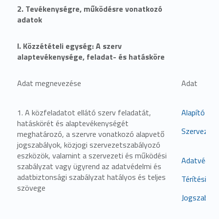
2. Tevékenységre, működésre vonatkozó
adatok
I. Közzétételi egység: A szerv
alaptevékenysége, feladat- és hatásköre
Adat megnevezése
Adat
1. A közfeladatot ellátó szerv feladatát,
Alapító oki
hatáskörét és alaptevékenységét
Szervezeti
meghatározó, a szervre vonatkozó alapvető
jogszabályok, közjogi szervezetszabályozó
eszközök, valamint a szervezeti és működési
Adatvédelm
szabályzat vagy ügyrend az adatvédelmi és
adatbiztonsági szabályzat hatályos és teljes
Térítési dí
szövege
Jogszabály