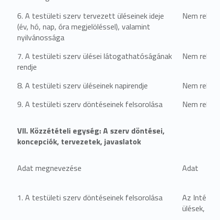
6. A testületi szerv tervezett üléseinek ideje
Nem relevá
(év, hó, nap, óra megjelöléssel), valamint
nyilvánossága
7. A testületi szerv ülései látogathatóságának
Nem relevá
rendje
8. A testületi szerv üléseinek napirendje
Nem relevá
9. A testületi szerv döntéseinek felsorolása
Nem relevá
VII. Közzétételi egység: A szerv döntései,
koncepciók, tervezetek, javaslatok
Adat megnevezése
Adat
1. A testületi szerv döntéseinek felsorolása
Az Intézmé
ülések, dö