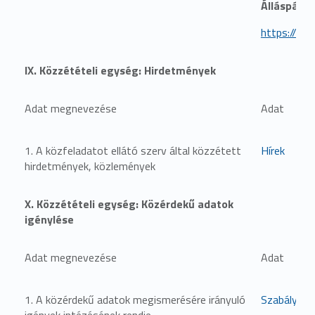
Álláspályá
https://ww
IX. Közzétételi egység: Hirdetmények
Adat megnevezése
Adat
1. A közfeladatot ellátó szerv által közzétett
Hírek
hirdetmények, közlemények
X. Közzétételi egység: Közérdekű adatok
igénylése
Adat megnevezése
Adat
1. A közérdekű adatok megismerésére irányuló
Szabályzat
igények intézésének rendje