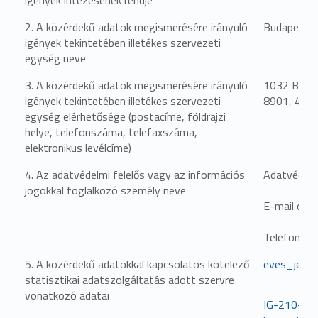
2. A közérdekű adatok megismerésére irányuló
Budapesti 
igények tekintetében illetékes szervezeti
egység neve
3. A közérdekű adatok megismerésére irányuló
1032 Budap
igények tekintetében illetékes szervezeti
8901, 430
egység elérhetősége (postacíme, földrajzi
helye, telefonszáma, telefaxszáma,
elektronikus levélcíme)
4. Az adatvédelmi felelős vagy az információs
Adatvédelmi
jogokkal foglalkozó személy neve
E-mail cím
Telefonsz
5. A közérdekű adatokkal kapcsolatos kötelező
eves_jele
statisztikai adatszolgáltatás adott szervre
vonatkozó adatai
IG-210-1-2