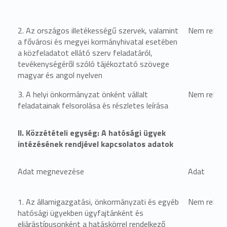
2. Az országos illetékességű szervek, valamint
Nem relevá
a fővárosi és megyei kormányhivatal esetében
a közfeladatot ellátó szerv feladatáról,
tevékenységéről szóló tájékoztató szövege
magyar és angol nyelven
3. A helyi önkormányzat önként vállalt
Nem relevá
feladatainak felsorolása és részletes leírása
II. Közzétételi egység: A hatósági ügyek
intézésének rendjével kapcsolatos adatok
Adat megnevezése
Adat
1. Az államigazgatási, önkormányzati és egyéb
Nem relevá
hatósági ügyekben ügyfajtánként és
eljárástípusonként a hatáskörrel rendelkező