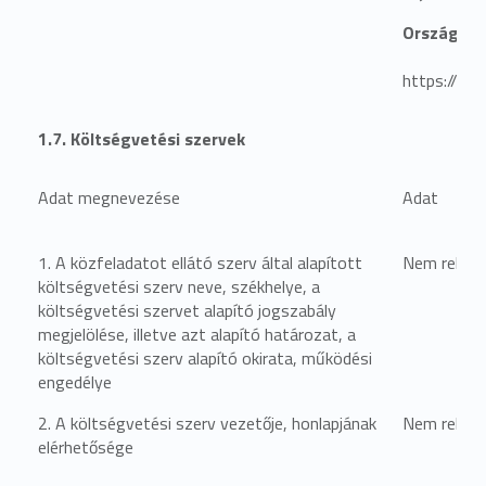
Országos 
https://ok
1.7. Költségvetési szervek
Adat megnevezése
Adat
1. A közfeladatot ellátó szerv által alapított
Nem relevá
költségvetési szerv neve, székhelye, a
költségvetési szervet alapító jogszabály
megjelölése, illetve azt alapító határozat, a
költségvetési szerv alapító okirata, működési
engedélye
2. A költségvetési szerv vezetője, honlapjának
Nem relevá
elérhetősége