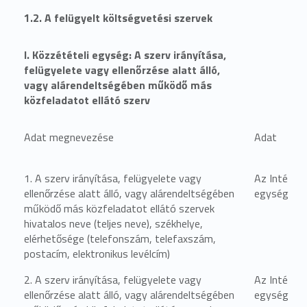
1.2. A felügyelt költségvetési szervek
I. Közzétételi egység: A szerv irányítása,
felügyelete vagy ellenőrzése alatt álló,
vagy alárendeltségében működő más
közfeladatot ellátó szerv
Adat megnevezése
Adat
1. A szerv irányítása, felügyelete vagy
Az Intézmé
ellenőrzése alatt álló, vagy alárendeltségében
egységben 
működő más közfeladatot ellátó szervek
hivatalos neve (teljes neve), székhelye,
elérhetősége (telefonszám, telefaxszám,
postacím, elektronikus levélcím)
2. A szerv irányítása, felügyelete vagy
Az Intézmé
ellenőrzése alatt álló, vagy alárendeltségében
egységben 