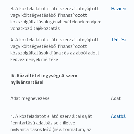
3. A közfeladatot ellátó szerv által nyújtott
Házirend
vagy költségvetéséből finanszírozott
közszolgáltatások igénybevételének rendjére
vonatkozó tájékoztatás
4. A közfeladatot ellátó szerv által nyújtott
Térítési dí
vagy költségvetéséből finanszírozott
közszolgáltatások díjának és az abból adott
kedvezmények mértéke
IV. Közzétételi egység: A szerv
nyilvántartásai
Adat megnevezése
Adat
1. A közfeladatot ellátó szerv által saját
Adatbáziso
fenntartású adatbázisok, illetve
nyilvántartások leíró (név, formátum, az