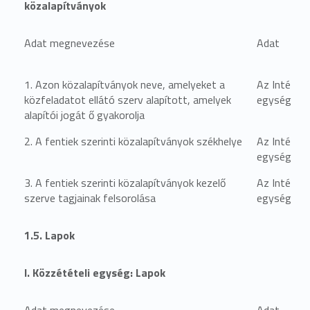
közalapítványok
Adat megnevezése
Adat
1. Azon közalapítványok neve, amelyeket a
Az Intézmé
közfeladatot ellátó szerv alapított, amelyek
egységben 
alapítói jogát ő gyakorolja
2. A fentiek szerinti közalapítványok székhelye
Az Intézmé
egységben 
3. A fentiek szerinti közalapítványok kezelő
Az Intézmé
szerve tagjainak felsorolása
egységben 
1.5. Lapok
I. Közzétételi egység: Lapok
Adat megnevezése
Adat