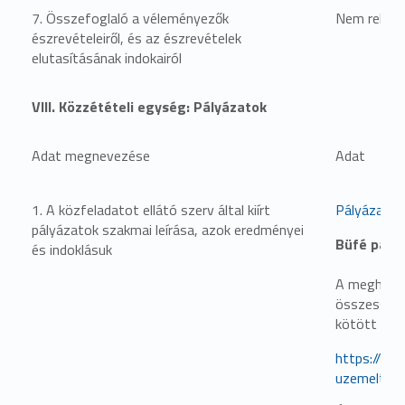
7. Összefoglaló a véleményezők
Nem relevá
észrevételeiről, és az észrevételek
elutasításának indokairól
VIII. Közzétételi egység: Pályázatok
Adat megnevezése
Adat
1. A közfeladatot ellátó szerv által kiírt
Pályázatok
pályázatok szakmai leírása, azok eredményei
Büfé pály
és indoklásuk
A meghirde
összességéb
kötött sze
https://ww
uzemeltete