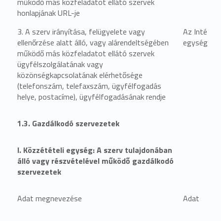
működő más közfeladatot ellátó szervek
honlapjának URL-je
3. A szerv irányítása, felügyelete vagy
Az Intézmé
ellenőrzése alatt álló, vagy alárendeltségében
egységben 
működő más közfeladatot ellátó szervek
ügyfélszolgálatának vagy
közönségkapcsolatának elérhetősége
(telefonszám, telefaxszám, ügyfélfogadás
helye, postacíme), ügyfélfogadásának rendje
1.3. Gazdálkodó szervezetek
I. Közzétételi egység: A szerv tulajdonában
álló vagy részvételével működő gazdálkodó
szervezetek
Adat megnevezése
Adat