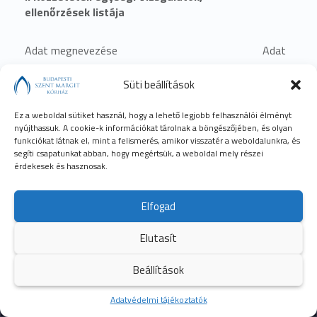
ellenőrzések listája
Adat megnevezése
Adat
Süti beállítások
1. A közfeladatot ellátó szervnél végzett
Vizsgálato
alaptevékenységgel kapcsolatos - nyilvános
Ez a weboldal sütiket használ, hogy a lehető legjobb felhasználói élményt
megállapításokat tartalmazó - vizsgálatok,
nyújthassuk. A cookie-k információkat tárolnak a böngészőjében, és olyan
ellenőrzések felsorolása
funkciókat látnak el, mint a felismerés, amikor visszatér a weboldalunkra, és
segíti csapatunkat abban, hogy megértsük, a weboldal mely részei
érdekesek és hasznosak.
II. Közzétételi egység: Az Állami
Számvevőszék ellenőrzései
Elfogad
Adat megnevezése
Adat
Elutasít
Beállítások
1. Az Állami Számvevőszék ellenőrzéseinek
Az Intézmé
nyilvános megállapításai
egységben 
Kezdőoldal
Adatvédelmi tájékoztatók
Több