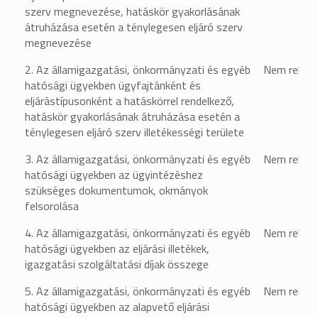
szerv megnevezése, hatáskör gyakorlásának
átruházása esetén a ténylegesen eljáró szerv
megnevezése
2. Az államigazgatási, önkormányzati és egyéb
Nem relevá
hatósági ügyekben ügyfajtánként és
eljárástípusonként a hatáskörrel rendelkező,
hatáskör gyakorlásának átruházása esetén a
ténylegesen eljáró szerv illetékességi területe
3. Az államigazgatási, önkormányzati és egyéb
Nem relevá
hatósági ügyekben az ügyintézéshez
szükséges dokumentumok, okmányok
felsorolása
4. Az államigazgatási, önkormányzati és egyéb
Nem relevá
hatósági ügyekben az eljárási illetékek,
igazgatási szolgáltatási díjak összege
5. Az államigazgatási, önkormányzati és egyéb
Nem relevá
hatósági ügyekben az alapvető eljárási