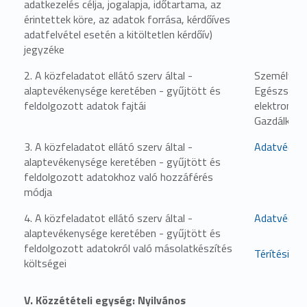
adatkezelés célja, jogalapja, időtartama, az
érintettek köre, az adatok forrása, kérdőíves
adatfelvétel esetén a kitöltetlen kérdőív)
jegyzéke
2. A közfeladatot ellátó szerv által -
Személyzeti
alaptevékenysége keretében - gyűjtött és
Egészségüg
feldolgozott adatok fajtái
elektroniku
Gazdálkodá
3. A közfeladatot ellátó szerv által -
Adatvédelm
alaptevékenysége keretében - gyűjtött és
feldolgozott adatokhoz való hozzáférés
módja
4. A közfeladatot ellátó szerv által -
Adatvédelm
alaptevékenysége keretében - gyűjtött és
feldolgozott adatokról való másolatkészítés
Térítési dí
költségei
V. Közzétételi egység: Nyilvános