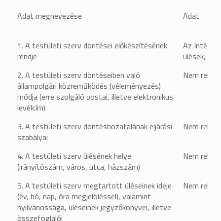
Adat megnevezése
Adat
1. A testületi szerv döntései előkészítésének
Az Intézmé
rendje
ülések, dö
2. A testületi szerv döntéseiben való
Nem relevá
állampolgári közreműködés (véleményezés)
módja (erre szolgáló postai, illetve elektronikus
levélcím)
3. A testületi szerv döntéshozatalának eljárási
Nem relevá
szabályai
4. A testületi szerv ülésének helye
Nem relevá
(irányítószám, város, utca, házszám)
5. A testületi szerv megtartott üléseinek ideje
Nem relevá
(év, hó, nap, óra megjelöléssel), valamint
nyilvánossága, üléseinek jegyzőkönyvei, illetve
összefoglalói