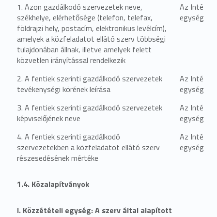
1. Azon gazdálkodó szervezetek neve,
Az Intézmé
székhelye, elérhetősége (telefon, telefax,
egységben 
földrajzi hely, postacím, elektronikus levélcím),
amelyek a közfeladatot ellátó szerv többségi
tulajdonában állnak, illetve amelyek felett
közvetlen irányítással rendelkezik
2. A fentiek szerinti gazdálkodó szervezetek
Az Intézmé
tevékenységi körének leírása
egységben 
3. A fentiek szerinti gazdálkodó szervezetek
Az Intézmé
képviselőjének neve
egységben 
4. A fentiek szerinti gazdálkodó
Az Intézmé
szervezetekben a közfeladatot ellátó szerv
egységben 
részesedésének mértéke
1.4. Közalapítványok
I. Közzétételi egység: A szerv által alapított