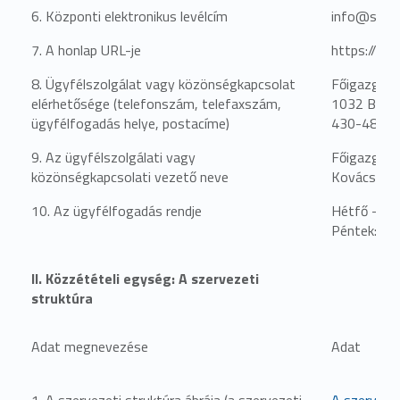
6. Központi elektronikus levélcím
info@sztma
7. A honlap URL-je
https://ww
8. Ügyfélszolgálat vagy közönségkapcsolat
Főigazgató
elérhetősége (telefonszám, telefaxszám,
1032 Budap
ügyfélfogadás helye, postacíme)
430-4801
9. Az ügyfélszolgálati vagy
Főigazgató
közönségkapcsolati vezető neve
Kovács Jud
10. Az ügyfélfogadás rendje
Hétfő - Cs
Péntek: 8:
II. Közzétételi egység: A szervezeti
struktúra
Adat megnevezése
Adat
1. A szervezeti struktúra ábrája (a szervezeti
A szervezet