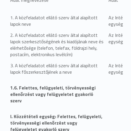
1. A közfeladatot ellátó szerv által alapított
Az Intézmé
lapok neve
egységben 
2. A közfeladatot ellátó szerv által alapított
Az Intézmé
lapok szerkesztőségének és kiadójának neve és
egységben 
elérhetősége (telefon, telefax, földrajzi hely,
postacím, elektronikus levélcím)
3. A közfeladatot ellátó szerv által alapított
Az Intézmé
lapok főszerkesztőjének a neve
egységben 
1.6. Felettes, felügyeleti, törvényességi
ellenőrzést vagy felügyeletet gyakorló
szerv
I. Közzétételi egység: Felettes, felügyeleti,
törvényességi ellenőrzést vagy
felügyeletet gyakorló szerv