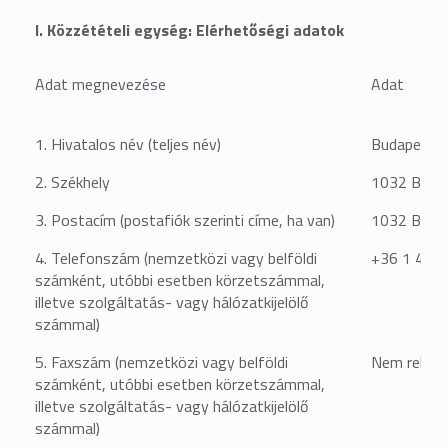
I. Közzétételi egység: Elérhetőségi adatok
Adat megnevezése
Adat
1. Hivatalos név (teljes név)
Budapesti 
2. Székhely
1032 Budap
3. Postacím (postafiók szerinti címe, ha van)
1032 Budap
4. Telefonszám (nemzetközi vagy belföldi
+36 1 430
számként, utóbbi esetben körzetszámmal,
illetve szolgáltatás- vagy hálózatkijelölő
számmal)
5. Faxszám (nemzetközi vagy belföldi
Nem relevá
számként, utóbbi esetben körzetszámmal,
illetve szolgáltatás- vagy hálózatkijelölő
számmal)