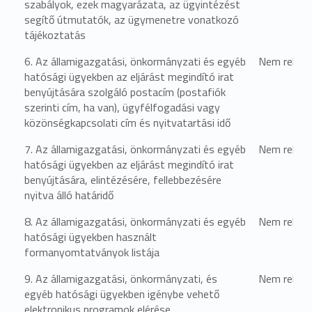
szabályok, ezek magyarázata, az ügyintézést
segítő útmutatók, az ügymenetre vonatkozó
tájékoztatás
6. Az államigazgatási, önkormányzati és egyéb
Nem relevá
hatósági ügyekben az eljárást megindító irat
benyújtására szolgáló postacím (postafiók
szerinti cím, ha van), ügyfélfogadási vagy
közönségkapcsolati cím és nyitvatartási idő
7. Az államigazgatási, önkormányzati és egyéb
Nem relevá
hatósági ügyekben az eljárást megindító irat
benyújtására, elintézésére, fellebbezésére
nyitva álló határidő
8. Az államigazgatási, önkormányzati és egyéb
Nem relevá
hatósági ügyekben használt
formanyomtatványok listája
9. Az államigazgatási, önkormányzati, és
Nem relevá
egyéb hatósági ügyekben igénybe vehető
elektronikus programok elérése,