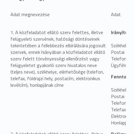
Adat megnevezése
Adat
1. A közfeladatot ellátó szerv felettes, illetve
Irányítósz
felügyeleti szervének, hatósági döntéseinek
tekintetében a fellebbezés elbírálására jogosult
Székhely: 
szervek, ennek hiányában a közfeladatot ellátó
Postai cím
szerv felett törvényességi ellenőrzést vagy
Telefonsz
felügyeletet gyakorló szerv hivatalos neve
Ügyfélszol
(teljes neve), székhelye, elérhetősége (telefon,
Fenntartó
telefax, földrajzi hely, postacím, elektronikus
levélcím), honlapjának címe
Székhelye:
Postai címe
Telefonszá
Telefaxszá
Elektronik
Honlapja: 
2. A közfeladatot ellátó szerv felettes, illetve
Belügymin