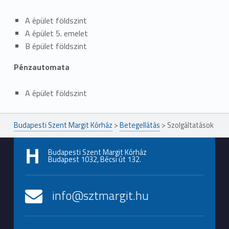
A épület földszint
A épület 5. emelet
B épület földszint
Pénzautomata
A épület földszint
Ugrás a főmenühöz
Budapesti Szent Margit Kórház
>
Betegellátás
>
Szolgáltatások
Budapesti Szent Margit Kórház
Budapest 1032, Bécsi út 132.
info@sztmargit.hu