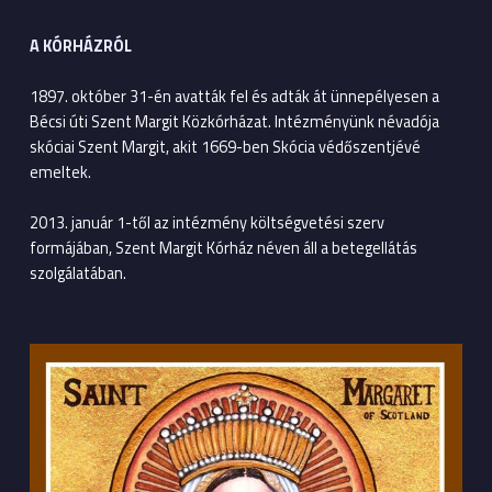
A KÓRHÁZRÓL
1897. október 31-én avatták fel és adták át ünnepélyesen a
Bécsi úti Szent Margit Közkórházat. Intézményünk névadója
skóciai Szent Margit, akit 1669-ben Skócia védőszentjévé
emeltek.
2013. január 1-től az intézmény költségvetési szerv
formájában, Szent Margit Kórház néven áll a betegellátás
szolgálatában.