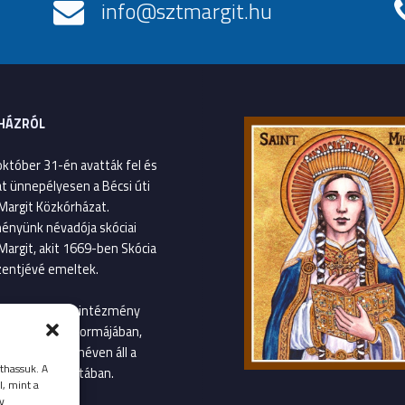
info@sztmargit.hu
HÁZRÓL
október 31-én avatták fel és
át ünnepélyesen a Bécsi úti
Margit Közkórházat.
ényünk névadója skóciai
Margit, akit 1669-ben Skócia
entjévé emeltek.
január 1-től az intézmény
gvetési szerv formájában,
Margit Kórház néven áll a
thassuk. A
llátás szolgálatában.
l, mint a
y