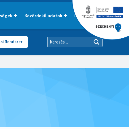
őségek
Közérdekű adatok
Kapcsolat
Keresés:
ási Rendszer