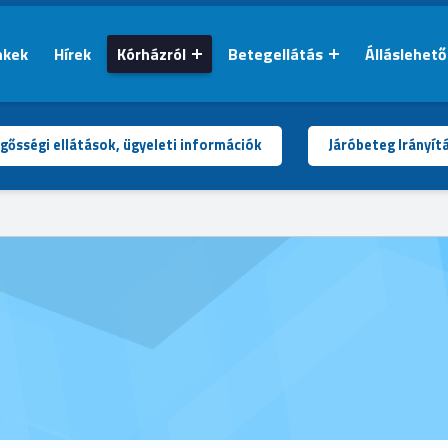
nkek
Hírek
Kórházról
Betegellátás
Álláslehet
gősségi ellátások, ügyeleti információk
Járóbeteg Irányít