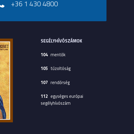
+36 1 430 4800
SEGÉLYHÍVÓSZÁMOK
104
mentők
105
tűzoltóság
107
rendőrség
112
egységes európai
segélyhívószám