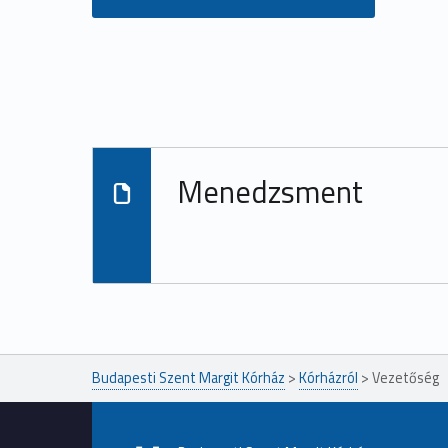
Ugrás a főmenühöz
Menedzsment
Menedzsment
Budapesti Szent Margit Kórház
>
Kórházról
>
Vezetőség