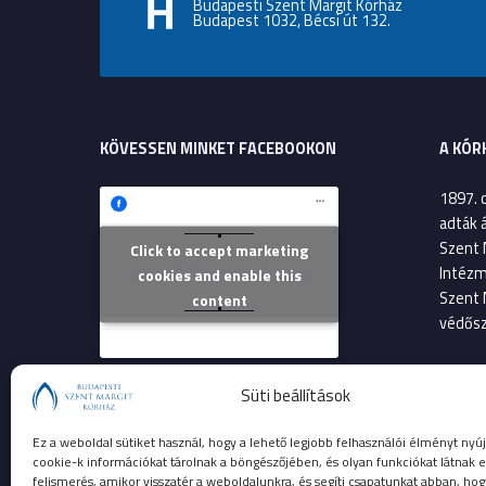
Budapesti Szent Margit Kórház
Budapest 1032, Bécsi út 132.
KÖVESSEN MINKET FACEBOOKON
A KÓR
1897. 
adták 
Szent 
Click to accept marketing
Szent Margit Kórház
Intézm
cookies and enable this
Szent 
content
védősz
2013. 
Süti beállítások
költsé
Szent 
Ez a weboldal sütiket használ, hogy a lehető legjobb felhasználói élményt nyúj
betege
cookie-k információkat tárolnak a böngészőjében, és olyan funkciókat látnak e
felismerés, amikor visszatér a weboldalunkra, és segíti csapatunkat abban, hog