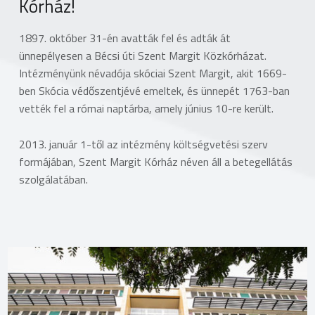
Kórház!
1897. október 31-én avatták fel és adták át
ünnepélyesen a Bécsi úti Szent Margit Közkórházat.
Intézményünk névadója skóciai Szent Margit, akit 1669-
ben Skócia védőszentjévé emeltek, és ünnepét 1763-ban
vették fel a római naptárba, amely június 10-re került.
2013. január 1-től az intézmény költségvetési szerv
formájában, Szent Margit Kórház néven áll a betegellátás
szolgálatában.