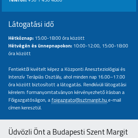
Látogatási idő
Hétköznap:
15:00-18:00 óra között
Hétvégén és ünnepnapokon:
10:00-12:00, 15:00-18:00
óra között
Fentiektől kivételt képez a Központi Aneszteziológiai és
Intenzív Terápiás Osztály, ahol minden nap 16.00–17.00
óra között biztosított a látogatás. Rendkívüli látogatási
kérelem: formanyomtatványon kérvényezhető írásban a
Főigazgatóságon, a
foigazgato@sztmargit.hu
e-mail
címen keresztül.
Üdvözli Önt a Budapesti Szent Margit