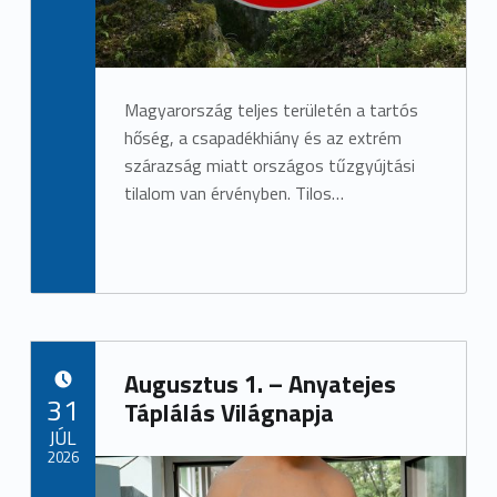
Magyarország teljes területén a tartós
hőség, a csapadékhiány és az extrém
szárazság miatt országos tűzgyújtási
tilalom van érvényben. Tilos…
Augusztus 1. – Anyatejes
POSTED ON:
31
Táplálás Világnapja
JÚL
2026