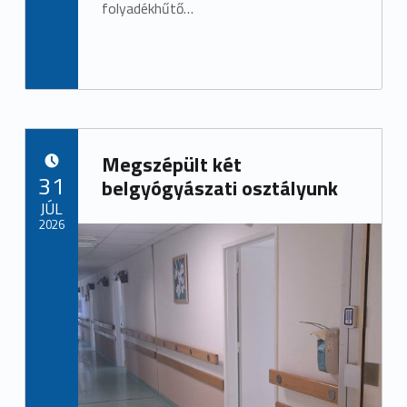
folyadékhűtő…
Megszépült két
POSTED ON:
31
belgyógyászati osztályunk
JÚL
2026