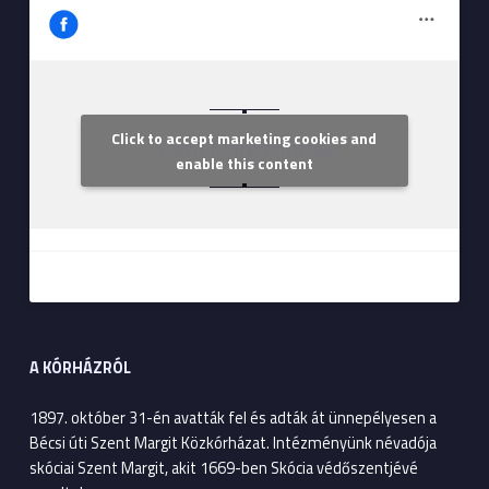
Click to accept marketing cookies and
Szent Margit Kórház
enable this content
A KÓRHÁZRÓL
1897. október 31-én avatták fel és adták át ünnepélyesen a
Bécsi úti Szent Margit Közkórházat. Intézményünk névadója
skóciai Szent Margit, akit 1669-ben Skócia védőszentjévé