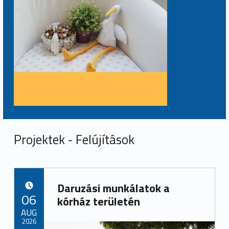
Projektek - Felújítások
Daruzási munkálatok a
POSTED ON:
06
kórház területén
AUG
2026