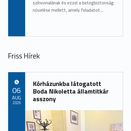
színvonalának és ezzel a betegbiztonság
növelése mellett, amely feladatot…
Friss Hírek
Kórházunkba látogatott
POSTED ON:
06
Boda Nikoletta államtitkár
AUG
asszony
2026