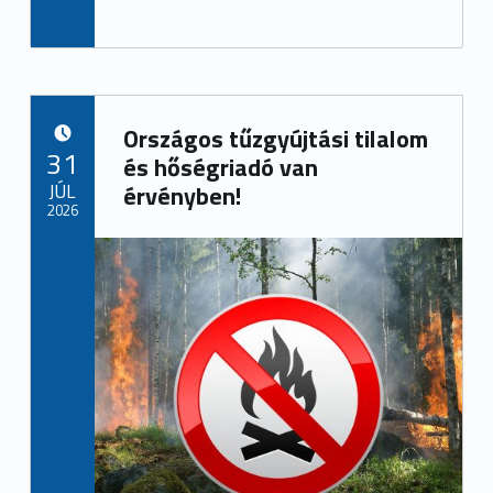
Országos tűzgyújtási tilalom
POSTED ON:
31
és hőségriadó van
JÚL
érvényben!
2026