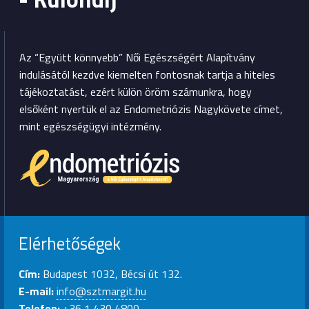
Az “Együtt könnyebb” Női Egészségért Alapítvány
indulásától kezdve kiemelten fontosnak tartja a hiteles
tájékoztatást, ezért külön öröm számunkra, hogy
elsőként nyertük el az Endometriózis Nagykövete címet,
mint egészségügyi intézmény.
Elérhetőségek
Cím:
Budapest 1032, Bécsi út 132.
E-mail:
info@sztmargit.hu
Telefon:
+36 1 430 4800