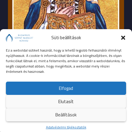
Süti beállítások
Ez a weboldal sütiket használ, hogy a lehető legjobb felhasználói élményt
nyújthassuk. A cookie-k információkat tárolnak a böngészőjében, és olyan
funkciókat látnak el, mint a felismerés, amikor visszatér a weboldalunkra, és
segíti csapatunkat abban, hogy megértsük, a weboldal mely részei
érdekesek és hasznosak.
SEGÉLYHÍVÓSZÁMOK
Elfogad
104
mentők
Elutasít
105
tűzoltóság
Beállítások
107
rendőrség
Kezdőoldal
Adatvédelmi tájékoztatók
Több