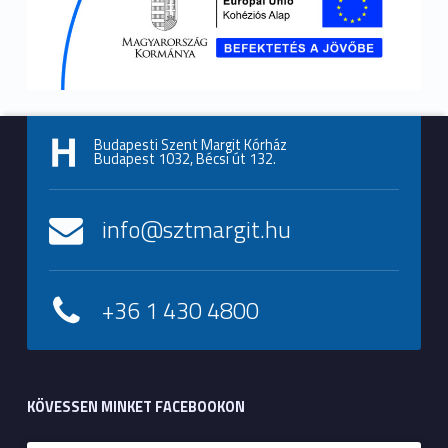
Ugrás a főmenühöz
Budapesti Szent Margit Kórház
Budapest 1032, Bécsi út 132.
info@sztmargit.hu
+36 1 430 4800
KÖVESSEN MINKET FACEBOOKON