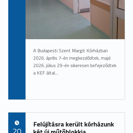
A Budapesti Szent Margit Kórházban
2026. április 7-én megkezdődtek, majd
2026. július 29-én sikeresen befejeződtek
a KEF által…
Felújításra került kórházunk
POSTED ON:
20
két új műtőblokkja