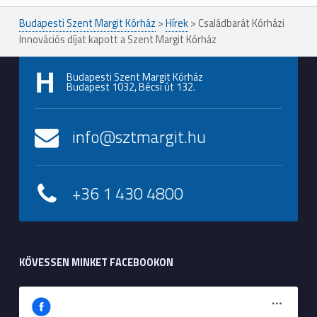
Budapesti Szent Margit Kórház
>
Hírek
>
Családbarát Kórházi
Innovációs díjat kapott a Szent Margit Kórház
Budapesti Szent Margit Kórház
Budapest 1032, Bécsi út 132.
info@sztmargit.hu
+36 1 430 4800
KÖVESSEN MINKET FACEBOOKON