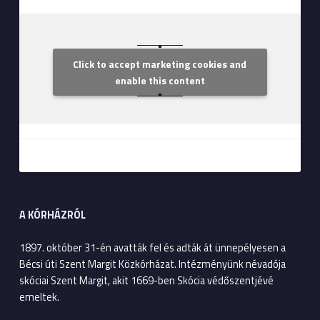
Click to accept marketing cookies and
Szent Margit Kórház
enable this content
A KÓRHÁZRÓL
1897. október 31-én avatták fel és adták át ünnepélyesen a
Bécsi úti Szent Margit Közkórházat. Intézményünk névadója
skóciai Szent Margit, akit 1669-ben Skócia védőszentjévé
emeltek.