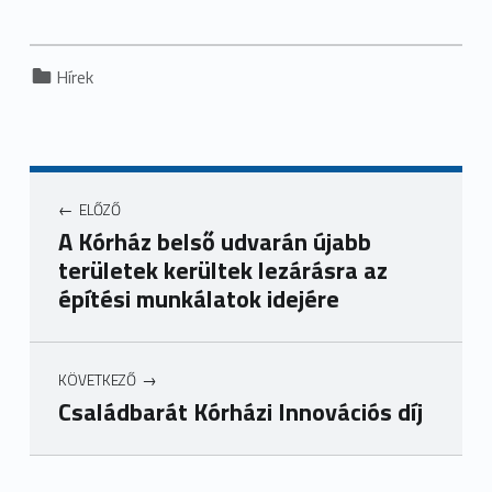
Categorized in:
Hírek
ELŐZŐ
A Kórház belső udvarán újabb
területek kerültek lezárásra az
építési munkálatok idejére
KÖVETKEZŐ
Családbarát Kórházi Innovációs díj
Ugrás a főmenühöz