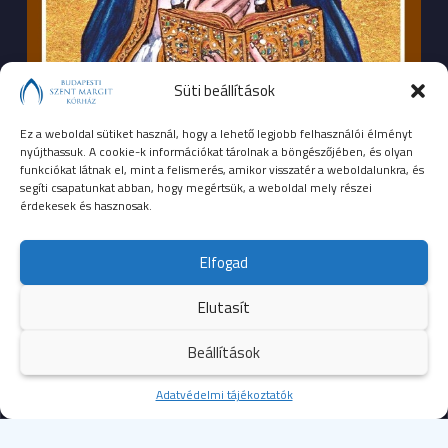
Süti beállítások
Ez a weboldal sütiket használ, hogy a lehető legjobb felhasználói élményt
nyújthassuk. A cookie-k információkat tárolnak a böngészőjében, és olyan
funkciókat látnak el, mint a felismerés, amikor visszatér a weboldalunkra, és
segíti csapatunkat abban, hogy megértsük, a weboldal mely részei
érdekesek és hasznosak.
SEGÉLYHÍVÓSZÁMOK
Elfogad
104
mentők
Elutasít
105
tűzoltóság
Beállítások
107
rendőrség
Kezdőoldal
Adatvédelmi tájékoztatók
Több
112
egységes európai segélyhívószám