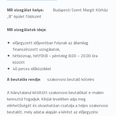
MR vizsgálat helye:
Budapesti Szent Margit Kórház
„B” épület földszint
MR vizsgálatok ideje
:
előjegyzett időpontban folynak az államilag
finanszírozott vizsgálatok,
hétköznap, hétfőtől – péntekig 8.00 – 20.00 óra
között
40 perces időközökkel
A beutalás rendje
: szakorvosi beutaló köteles
A hiánytalanul kitöltött szakorvosi beutalókat e-mailen
keresztül fogadjuk. Kérjük levelében adja meg
elérhetőségét és olvashatóan csatolja a teljes szakorvosi
beutalót, mely adatai alapján a kérést az előjegyzési