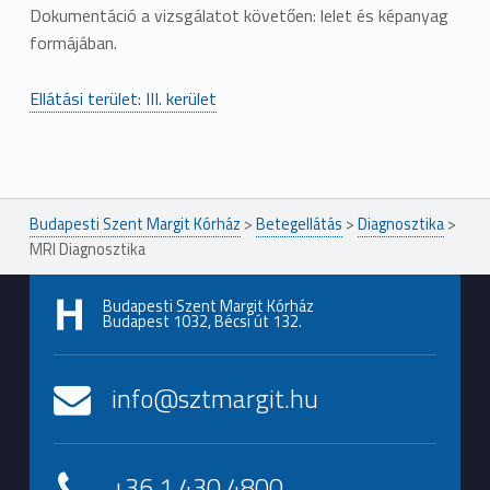
Dokumentáció a vizsgálatot követően: lelet és képanyag
formájában.
Ellátási terület: III. kerület
Ugrás a főmenühöz
Budapesti Szent Margit Kórház
>
Betegellátás
>
Diagnosztika
>
MRI Diagnosztika
Budapesti Szent Margit Kórház
Budapest 1032, Bécsi út 132.
info@sztmargit.hu
+36 1 430 4800