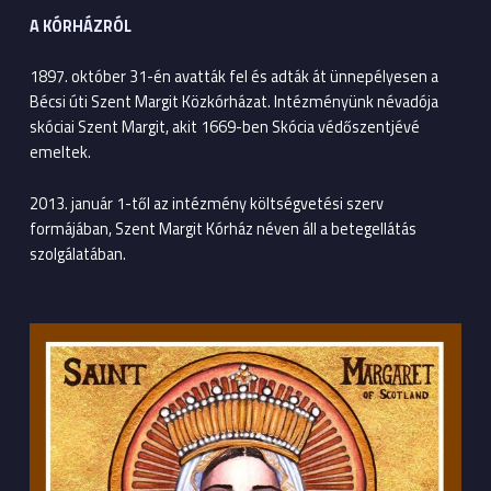
A KÓRHÁZRÓL
1897. október 31-én avatták fel és adták át ünnepélyesen a
Bécsi úti Szent Margit Közkórházat. Intézményünk névadója
skóciai Szent Margit, akit 1669-ben Skócia védőszentjévé
emeltek.
2013. január 1-től az intézmény költségvetési szerv
formájában, Szent Margit Kórház néven áll a betegellátás
szolgálatában.