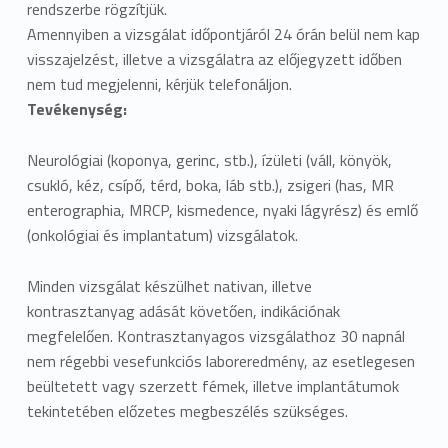
rendszerbe rögzítjük.
Amennyiben a vizsgálat időpontjáról 24 órán belül nem kap
visszajelzést, illetve a vizsgálatra az előjegyzett időben
nem tud megjelenni, kérjük telefonáljon.
Tevékenység:
Neurológiai (koponya, gerinc, stb.), ízületi (váll, könyök,
csukló, kéz, csípő, térd, boka, láb stb.), zsigeri (has, MR
enterographia, MRCP, kismedence, nyaki lágyrész) és emlő
(onkológiai és implantatum) vizsgálatok.
Minden vizsgálat készülhet nativan, illetve
kontrasztanyag adását követően, indikációnak
megfelelően. Kontrasztanyagos vizsgálathoz 30 napnál
nem régebbi vesefunkciós laboreredmény, az esetlegesen
beültetett vagy szerzett fémek, illetve implantátumok
tekintetében előzetes megbeszélés szükséges.