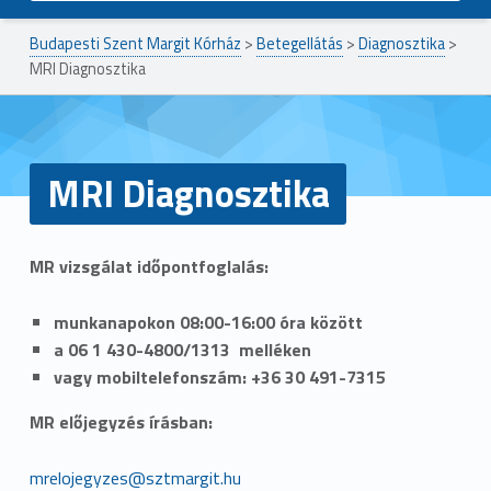
Budapesti Szent Margit Kórház
>
Betegellátás
>
Diagnosztika
>
MRI Diagnosztika
MRI Diagnosztika
MR vizsgálat időpontfoglalás:
munkanapokon 08:00-16:00 óra között
a 06 1 430-4800/1313 melléken
vagy mobiltelefonszám: +36 30 491-7315
MR előjegyzés írásban:
mrelojegyzes@sztmargit.hu