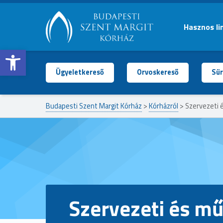
Hasznos li
Open toolbar
BUDAPESTI
SZENT
MARGIT
Ügyeletkereső
Orvoskereső
Sür
KÓRHÁZ
Budapesti Szent Margit Kórház
>
Kórházról
>
Szervezeti 
Szervezeti és mű