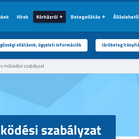
nkek
Hírek
Kórházról
Betegellátás
Álláslehet
gősségi ellátások, ügyeleti információk
Járóbeteg Irányít
és működési szabályzat
ködési szabályzat