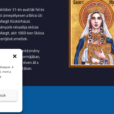
október 31-én avatták fel és
át ünnepélyesen a Bécsi úti
Margit Közkórházat.
ényünk névadója skóciai
Margit, akit 1669-ben Skócia
entjévé emeltek.
január 1-től az intézmény
gvetési szerv formájában,
Margit Kórház néven áll a
thassuk. A
llátás szolgálatában.
l, mint a
y
ások