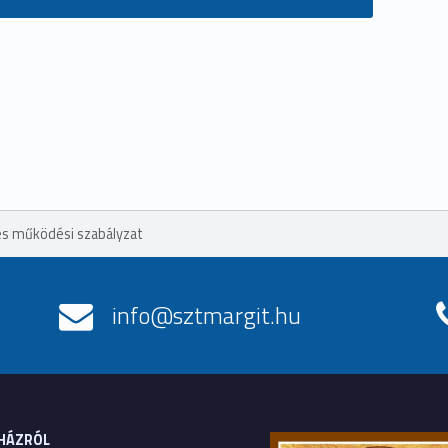
és működési szabályzat
info@sztmargit.hu
HÁZRÓL