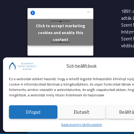
1897. 
adták 
Szent 
Click to accept marketing
Szent Margit Kórház
Intézm
cookies and enable this
Szent 
content
védősz
2013. 
Süti beállítások
költsé
Szent 
Ez a weboldal sütiket használ, hogy a lehető legjobb felhasználói élményt nyúj
betege
cookie-k információkat tárolnak a böngészőjében, és olyan funkciókat látnak e
felismerés, amikor visszatér a weboldalunkra, és segíti csapatunkat abban, hog
megértsük, a weboldal mely részei érdekesek és hasznosak.
Elfogad
Elutasít
Beállít
© 2023 Budapesti Szent Margit Kórház
Adatvédelmi tájékoztatók