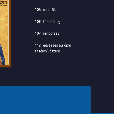
104
mentők
105
tűzoltóság
107
rendőrség
112
egységes európai
segélyhívószám