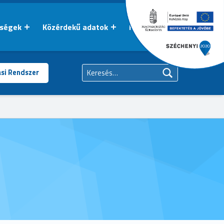
őségek
Közérdekű adatok
Kapcsolat
Keresés:
ási Rendszer