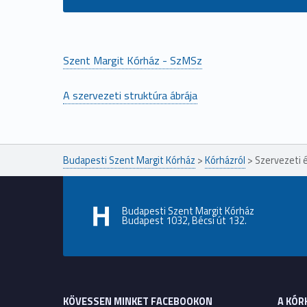
Szent Margit Kórház - SzMSz
A szervezeti struktúra ábrája
Ugrás a főmenühöz
Budapesti Szent Margit Kórház
>
Kórházról
>
Szervezeti 
Budapesti Szent Margit Kórház
Budapest 1032, Bécsi út 132.
KÖVESSEN MINKET FACEBOOKON
A KÓR