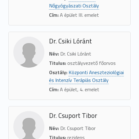
Nőgyógyászati Osztály
Cím:
A épület III. emelet
Dr. Csiki Lóránt
Név:
Dr. Csiki Lóránt
Titulus:
osztályvezető főorvos
Osztály:
Központi Aneszteziológiai
és Intenzív Terápiás Osztály
Cím:
A épület, 4. emelet
Dr. Csuport Tibor
Név:
Dr. Csuport Tibor
Titulus:
rezidens