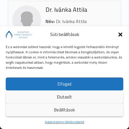
Dr. Ivánka Attila
Név:
Dr. Ivánka Attila
Titulus:
főorvos
Süti beállítások
Osztály:
Sebészeti Osztály
Cím:
A épület V. emelet
Ez a weboldal sütiket használ, hogy a lehető legjobb felhasználói élményt
nyújthassuk. A cookie-k információkat tárolnak a böngészőjében, és olyan
funkciókat látnak el, mint a felismerés, amikor visszatér a weboldalunkra, és
segíti csapatunkat abban, hogy megértsük, a weboldal mely részei
érdekesek és hasznosak.
Dr. Jámbor Erzsébet
Név:
Dr. Jámbor Erzsébet
Elfogad
Titulus:
rezidens
Elutasít
Osztály:
II. Belgyógyászati (
Nephrológiai és Gasztroenterológiai
Beállítások
) Osztály
Kezdőoldal
Adatvédelmi tájékoztatók
Több
Cím:
B. épület 3. emelet