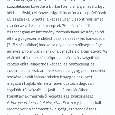
százalékában követte a klinikai formulária ajánlásait. Egy
héttel a rövid, célirányos eligazítás után a receptfelírások
85 százaléka, 6 héttel a képzés után viszont már ismét
csupán az áttekintett receptek 76 százaléka állt
összhangban az intézményi formuláriával. Az irányelvtől
eltérő gyógyszerrendelést csak az esetek kis hányadában
(3–5 százalékban) indokolta olyan szer szükségessége,
amelyre a formulária nem kínált megfelelő alternatívát. Az
első hét utáni 11 százalékpontos változás szignifikáns a
képzés előtti állapothoz képest, és összecseng az
irodalmi adatokkal, amelyek szerint a gyógyszerrendelési
szokások alakításának minden lényeges eszközét
magában foglaló elméleti iránymutatás átlagosan
legalább 10 százalékkal javítja a formuláriákban
foglaltaknak megfelelő receptfelírás gyakoriságát
A
European Journal of Hospital Pharmacy
-ban publikált
eredmények alátámasztják a gyógyszerrendeléshez