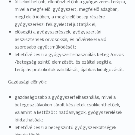
áttekinthetőbb, ellenőrizhetőbb a gyógyszeres terápia,
mivel a megfelelő gyógyszert, megfelelő adagban,
megfelelő időben, a megfelelő beteg részére
gyógyszerészi felügyelettel juttatják el;
elősegíti a gyógyszerészek, gyógyszertári
asszisztensek orvosokkal, és nővérekkel való
szorosabb együttműködését;
lehetővé teszi a gyógyszerfelhasználás beteg /orvos
/betegség szintű elemzését, és ezáltal segíti a
terápiás protokollok validálását, újabbak kidolgozását.
Gazdasági előnyök:
gazdaságosabb a gyógyszerfelhasználás, mivel a
betegosztályokon tárolt készletek csökkenthetőek,
valamint a kettőzött hatóanyagok, gyógyszerelések
kiiktathatóak;
lehetővé teszi a betegszintű gyógyszerköltségek
kimutatását.