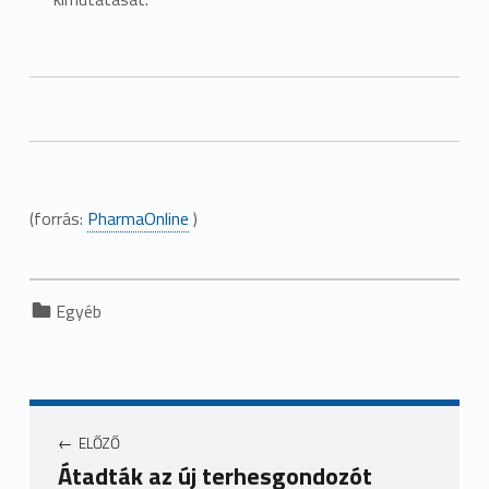
(forrás:
PharmaOnline
)
Categorized in:
Egyéb
ELŐZŐ
Átadták az új terhesgondozót