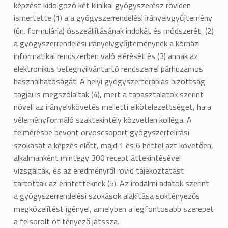
képzést kidolgozó két klinikai gyógyszerész röviden
ismertette (1) a a gyógyszerrendelési irányelvgyűjtemény
(ún. formulária) összeállításának indokát és módszerét, (2)
a gyógyszerrendelési irányelvgyűjteménynek a kórházi
informatikai rendszerben való elérését és (3) annak az
elektronikus betegnyilvántartó rendszerrel párhuzamos
használhatóságát. A helyi gyógyszerterápiás bizottság
tagjai is megszólaltak (4), mert a tapasztalatok szerint
növeli az irányelvkövetés melletti elkötelezettséget, ha a
véleményformáló szaktekintély közvetlen kolléga. A
felmérésbe bevont orvoscsoport gyógyszerfelírási
szokását a képzés előtt, majd 1 és 6 héttel azt követően,
alkalmanként mintegy 300 recept áttekintésével
vizsgálták, és az eredményről rövid tájékoztatást
tartottak az érintetteknek (5). Az irodalmi adatok szerint
a gyógyszerrendelési szokások alakítása soktényezős
megközelítést igényel, amelyben a legfontosabb szerepet
a felsorolt öt tényező játssza.