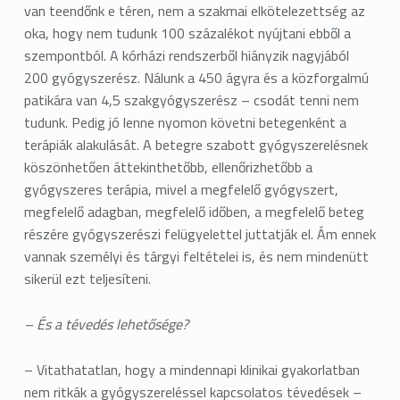
van teendőnk e téren, nem a szakmai elkötelezettség az
oka, hogy nem tudunk 100 százalékot nyújtani ebből a
szempontból. A kórházi rendszerből hiányzik nagyjából
200 gyógyszerész. Nálunk a 450 ágyra és a közforgalmú
patikára van 4,5 szakgyógyszerész – csodát tenni nem
tudunk. Pedig jó lenne nyomon követni betegenként a
terápiák alakulását. A betegre szabott gyógyszerelésnek
köszönhetően áttekinthetőbb, ellenőrizhetőbb a
gyógyszeres terápia, mivel a megfelelő gyógyszert,
megfelelő adagban, megfelelő időben, a megfelelő beteg
részére gyógyszerészi felügyelettel juttatják el. Ám ennek
vannak személyi és tárgyi feltételei is, és nem mindenütt
sikerül ezt teljesíteni.
– És a tévedés lehetősége?
– Vitathatatlan, hogy a mindennapi klinikai gyakorlatban
nem ritkák a gyógyszereléssel kapcsolatos tévedések –