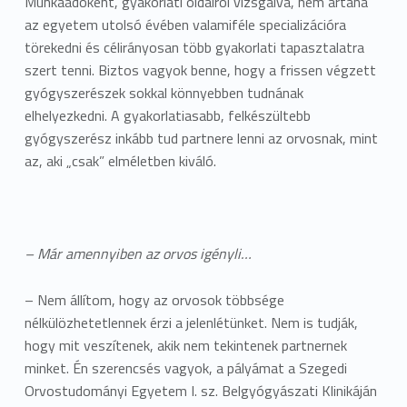
Munkaadóként, gyakorlati oldalról vizsgálva, nem ártana
az egyetem utolsó évében valamiféle specializációra
törekedni és célirányosan több gyakorlati tapasztalatra
szert tenni. Biztos vagyok benne, hogy a frissen végzett
gyógyszerészek sokkal könnyebben tudnának
elhelyezkedni. A gyakorlatiasabb, felkészültebb
gyógyszerész inkább tud partnere lenni az orvosnak, mint
az, aki „csak” elméletben kiváló.
– Már amennyiben az orvos igényli…
– Nem állítom, hogy az orvosok többsége
nélkülözhetetlennek érzi a jelenlétünket. Nem is tudják,
hogy mit veszítenek, akik nem tekintenek partnernek
minket. Én szerencsés vagyok, a pályámat a Szegedi
Orvostudományi Egyetem I. sz. Belgyógyászati Klinikáján