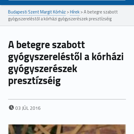
Budapesti Szent Margit Kórház
>
Hírek
>
A betegre szabott
gyógyszereléstől a kórházi gyógyszerészek presztízséig
A betegre szabott
gyógyszereléstől a kórházi
gyógyszerészek
presztízséig
POSTED ON:
03
JÚL
2016