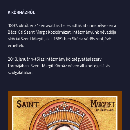
A KÓRHÁZRÓL
1897. október 31-én avatták fel és adták át ünnepélyesen a
Bécsi úti Szent Margit Közkórházat. Intézményünk névadója
skóciai Szent Margit, akit 1669-ben Skócia védőszentjévé
emeltek.
2013. január 1-től az intézmény költségvetési szerv
formájában, Szent Margit Kórház néven áll a betegellátás
szolgálatában.