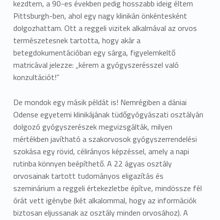
kezdtem, a 90-es években pedig hosszabb ideig éltem
Pittsburgh-ben, ahol egy nagy klinikán önkéntesként
dolgozhattam. Ott a reggeli vizitek alkalmával az orvos
természetesnek tartotta, hogy akár a
betegdokumentációban egy sárga, figyelemkeltő
matricával jelezze: „kérem a gyógyszerésszel való
konzultációt!”
De mondok egy másik példát is! Nemrégiben a dániai
Odense egyetemi klinikájának tüdőgyógyászati osztályán
dolgozó gyógyszerészek megvizsgálták, milyen
mértékben javítható a szakorvosok gyógyszerrendelési
szokása egy rövid, célirányos képzéssel, amely a napi
rutinba könnyen beépíthető. A 22 ágyas osztály
orvosainak tartott tudományos eligazítás és
szeminárium a reggeli értekezletbe építve, mindössze fél
órát vett igénybe (két alkalommal, hogy az információk
biztosan eljussanak az osztály minden orvosához). A