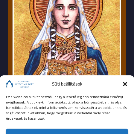
Süti beállítások
Ez a weboldal sütiket használ, hogy a lehető legjobb felhasználói élményt
nyújthassuk. A cookie-k információkat tárolnak a böngészőjében, és olyan
funkciókat látnak el, mint a felismerés, amikor visszatér a weboldalunkra, és
segíti csapatunkat abban, hogy megértsük, a weboldal mely részei
érdekesek és hasznosak.
SEGÉLYHÍVÓSZÁMOK