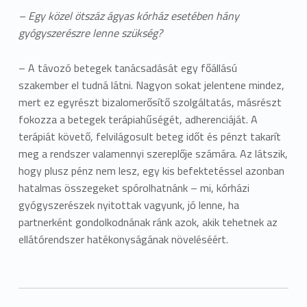
– Egy közel ötszáz ágyas kórház esetében hány
gyógyszerészre lenne szükség?
– A távozó betegek tanácsadását egy főállású
szakember el tudná látni. Nagyon sokat jelentene mindez,
mert ez egyrészt bizalomerősítő szolgáltatás, másrészt
fokozza a betegek terápiahűségét, adherenciáját. A
terápiát követő, felvilágosult beteg időt és pénzt takarít
meg a rendszer valamennyi szereplője számára. Az látszik,
hogy plusz pénz nem lesz, egy kis befektetéssel azonban
hatalmas összegeket spórolhatnánk – mi, kórházi
gyógyszerészek nyitottak vagyunk, jó lenne, ha
partnerként gondolkodnának ránk azok, akik tehetnek az
ellátórendszer hatékonyságának növeléséért.