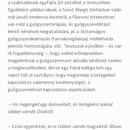
a szaktudásunk egyfajta űrt pótolhat a rendszerben.
Egyébként például nálunk, a Szent Margit Kórházban talán
már javuló tendencia érezhető, a főorvosi értekezleten
van mód a gyógyszerterápiás, és gyógyszerellátást
érintő kérdések megvitatására, pl. a biztonságos
gyógyszeralkalmazás (farmakovigilancia), mellékhatás
jelentés fontosságára, stb. Tervezzük a jövőben – és van
rá fogadókészség –, hogy sokkal erőteljesebben
megjelenítsük a gyógyszerészet aktuális kérdéseit ezeken
a megbeszéléséken, illetve egy fiatal kolléga heti egy
napot tölt el osztályon, hogy megismerje a betegekkel
kapcsolatos valamennyi tevékenységet, a
gyógyszereléssel kapcsolatos aspektusokat.
– Ha megenged egy észrevételt, én betegként sokkal
többet várnék Önöktől.
– Ezzel egyetértek, én is többet várnék magunktól. Bőven