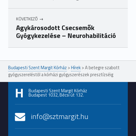
KÖVETKEZŐ
Agykárosodott Csecsemők
Gyógykezelése – Neurohabilitáció
Ugrás a főmenühöz
Budapesti Szent Margit Kórház
>
Hírek
>
A betegre szabott
gyógyszereléstől a kórházi gyógyszerészek presztízséig
Budapesti Szent Margit Kórház
Budapest 1032, Bécsi út 132.
info@sztmargit.hu