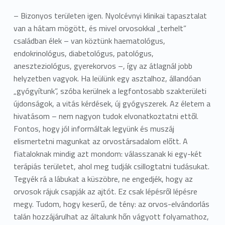
– Bizonyos területen igen. Nyolcévnyi klinikai tapasztalat
van a hátam mögött, és mivel orvosokkal „terhelt”
családban élek – van köztünk haematológus,
endokrinológus, diabetológus, patológus,
aneszteziológus, gyerekorvos –, így az átlagnál jobb
helyzetben vagyok. Ha leülünk egy asztalhoz, állandóan
„gyógyítunk”, szóba kerülnek a legfontosabb szakterületi
újdonságok, a vitás kérdések, új gyógyszerek. Az életem a
hivatásom – nem nagyon tudok elvonatkoztatni ettől.
Fontos, hogy jól informáltak legyünk és muszáj
elismertetni magunkat az orvostársadalom előtt. A
fiataloknak mindig azt mondom: válasszanak ki egy-két
terápiás területet, ahol meg tudják csillogtatni tudásukat.
Tegyék rá a lábukat a küszöbre, ne engedjék, hogy az
orvosok rájuk csapják az ajtót. Ez csak lépésről lépésre
megy. Tudom, hogy keserű, de tény: az orvos-elvándorlás
talán hozzájárulhat az általunk hőn vágyott folyamathoz,