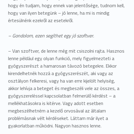
hogy én tudjam, hogy ennek van jelentősége, tudnom kell,
hogy van ilyen betegünk – jó lenne, ha mi is mindig
értesülnénk ezekről az esetekről.
– Gondolom, ezen segíthet egy jó szoftver.
– Van szoftver, de lenne még mit csiszolni rajta. Hasznos
lenne például egy olyan funkció, mely figyelmezteti a
gyógyszerészt a hamarosan távozó betegekre. Ekkor
kirendelhetnék hozzá a gyógyszerészét, aki vagy az
osztályon felkeresi, vagy ha van erre kijelölt helyiség,
akkor lehívja a beteget és megbeszéli vele az összes, a
gyógyszereléssel kapcsolatban felmerülő kérdést – a
mellékhatásokra is kitérve. Vagy adott esetben
megbeszélhetném a kezelő orvosával az általam
problémásnak vélt kérdéseket. Láttam már ilyet a
gyakorlatban működni. Nagyon hasznos lenne.