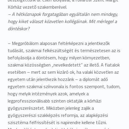
Kórház vezető szakemberével.
– A hétköznapok forgatagában egyáltalán nem mindegy,
hogy kiket választ közvetlen kollégáinak. Mit mérlegel a
döntéskor?
– Megpróbálom alaposan feltérképezni a jelentkezők
tudását, szakmai felkészültségét és természetesen az is
befolyásolja a döntésem, hogy milyen környezetben,
szakmai közösségben „nevelkedetett” az illető. A fiatalok
esetében – mert az sem kizáró ok, ha valaki közvetlen az
egyetem után jelentkezik hozzánk – a diplomát adó
egyetem szakmai színvonala is fontos szempont, tudom,
hogy melyik intézmények azok, amelyek a
legprofesszionálisabb szinten oktatják a kórházi
gyógyszerészetet. Miközben jelenleg zajlik a
gyógyszerészi szakképzés reformja, az alapképzési
szisztéma felfrissítését is napirendre kellene tűzni.