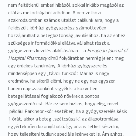
nem feltétlenül emberi hibából, sokkal inkább magából az
ellátás metodikájából adódóan. A nemzetközi
szakirodalomban számos utalást találunk arra, hogy a
felkészült kórházi gyógyszerész számottevően
hozzájárulhat a betegbiztonság javulásához, ha az ehhez
szükséges információkkal ellátva vállalhat részt a
gyógyszeres kezelés alakításában – a
European Journal of
Hospital Pharmacy
című folyóiratban nemrég jelent meg
egy érdekes tanulmány. A kórházi gyógyszerelés
mindenképpen egy „távoli funkció”. Már az is nagy
eredmény, ha sikerül elérni, hogy ne egy nap egyszer,
hanem napszakonként vigyék ki a közvetlen
betegellátással foglalkozó nővérek a pontos
gyógyszerdózist. Bár ez sem biztos, hogy elég, mivel
például Parkinson-kór esetében, ha a gyógyszerelés késik
1 órát, akkor a beteg „szétcsúszik”, az állapotromlása
egyértelműen bizonyítható. Így arra is fel kell készülni,
hogy teljesíteni tudjunk speciális igényeket is. Ám ahhoz,