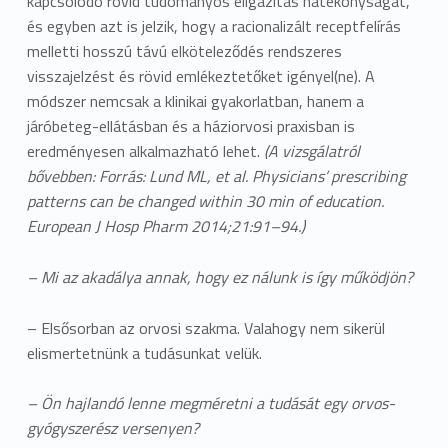
kapcsolódó rövid tudományos eligazítás hatékonyságát,
és egyben azt is jelzik, hogy a racionalizált receptfelírás
melletti hosszú távú elköteleződés rendszeres
visszajelzést és rövid emlékeztetőket igényel(ne). A
módszer nemcsak a klinikai gyakorlatban, hanem a
járóbeteg-ellátásban és a háziorvosi praxisban is
eredményesen alkalmazható lehet.
(A vizsgálatról
bővebben: Forrás: Lund ML, et al. Physicians’ prescribing
patterns can be changed within 30 min of education.
European J Hosp Pharm 2014;21:91–94.)
– Mi az akadálya annak, hogy ez nálunk is így működjön?
– Elsősorban az orvosi szakma. Valahogy nem sikerül
elismertetnünk a tudásunkat velük.
– Ön hajlandó lenne megméretni a tudását egy orvos-
gyógyszerész versenyen?