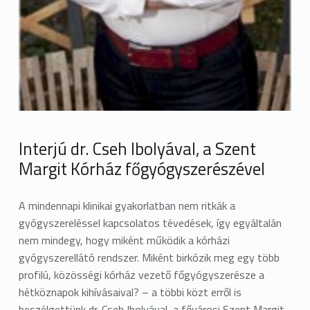
Interjú dr. Cseh Ibolyával, a Szent
Margit Kórház főgyógyszerészével
A mindennapi klinikai gyakorlatban nem ritkák a
gyógyszereléssel kapcsolatos tévedések, így egyáltalán
nem mindegy, hogy miként működik a kórházi
gyógyszerellátó rendszer. Miként birkózik meg egy több
profilú, közösségi kórház vezető főgyógyszerésze a
hétköznapok kihívásaival? – a többi közt erről is
beszélgettünk dr. Cseh Ibolyával, a fővárosi Szent Margit