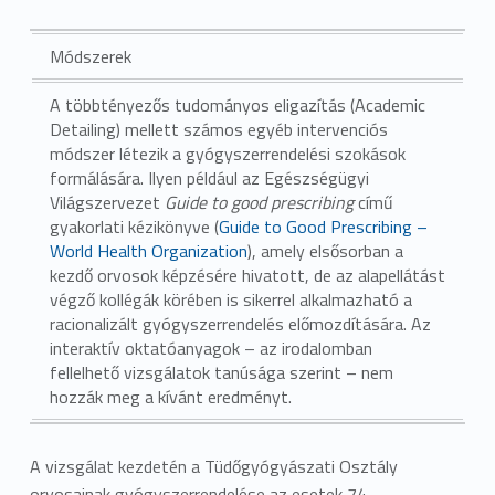
Módszerek
A többtényezős tudományos eligazítás (Academic
Detailing) mellett számos egyéb intervenciós
módszer létezik a gyógyszerrendelési szokások
formálására. Ilyen például az Egészségügyi
Világszervezet
Guide to good prescribing
című
gyakorlati kézikönyve (
Guide to Good Prescribing –
World Health Organization
), amely elsősorban a
kezdő orvosok képzésére hivatott, de az alapellátást
végző kollégák körében is sikerrel alkalmazható a
racionalizált gyógyszerrendelés előmozdítására. Az
interaktív oktatóanyagok – az irodalomban
fellelhető vizsgálatok tanúsága szerint – nem
hozzák meg a kívánt eredményt.
A vizsgálat kezdetén a Tüdőgyógyászati Osztály
orvosainak gyógyszerrendelése az esetek 74