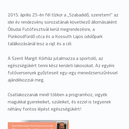
2015. április 25-én fél tízkor a „Szabadidő, szeretem!” az
idei év rendezvény sorozatának következő állomásaként
Óbudai Futófesztivál kerül megrendezésre, a
Pünkösdfürdő utca és a Kossuth Lajos üdülőpark
találkozásánál lesz a rajt és a cél.
A Szent Margit Kórház jutalmazza a sportoló, az
egészségükért tenni kész kerületi lakosokat. Az egyéni
futóversenyek győzteseit egy-egy menedzserszűréssel
ajándékozzuk meg.
Csatlakozzanak minél többen a programhoz, vigyék
magukkal gyerekeiket, szüleiket, és ezzel is tegyenek
néhány fontos lépést egészségükért!