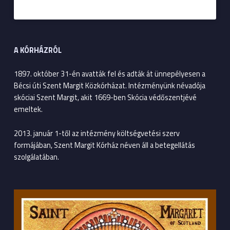
A KÓRHÁZRÓL
1897. október 31-én avatták fel és adták át ünnepélyesen a
Bécsi úti Szent Margit Közkórházat. Intézményünk névadója
skóciai Szent Margit, akit 1669-ben Skócia védőszentjévé
emeltek.
2013. január 1-től az intézmény költségvetési szerv
formájában, Szent Margit Kórház néven áll a betegellátás
szolgálatában.