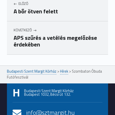
ELŐZŐ
A bőr ötven felett
KÖVETKEZŐ
APS szűrés a vetélés megelőzése
érdekében
Ugrás a főmenühöz
Budapesti Szent Margit Kórház
>
Hírek
>
Szombaton Óbuda
Futófesztivál
Budapesti Szent Margit Kórház
Budapest 1032, Bécsi út 132.
info@sztmargit.hu