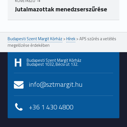
KÖVETKEZŐ
Jutalmazottak menedzserszűrése
Ugrás a főmenühöz
Budapesti Szent Margit Kórház
>
Hírek
>
APS szűrés a vetélés
megelőzése érdekében
Budapesti Szent Margit Kórház
Budapest 1032, Bécsi út 132.
info@sztmargit.hu
+36 1 430 4800