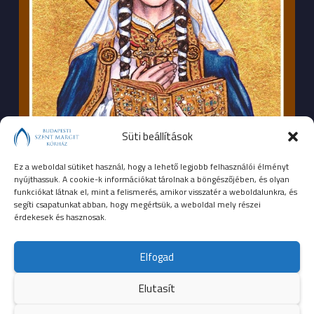
Süti beállítások
Ez a weboldal sütiket használ, hogy a lehető legjobb felhasználói élményt
nyújthassuk. A cookie-k információkat tárolnak a böngészőjében, és olyan
funkciókat látnak el, mint a felismerés, amikor visszatér a weboldalunkra, és
segíti csapatunkat abban, hogy megértsük, a weboldal mely részei
érdekesek és hasznosak.
SEGÉLYHÍVÓSZÁMOK
Elfogad
104
mentők
Elutasít
105
tűzoltóság