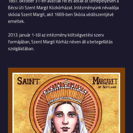
1897. október 31-én avatták fel és adták át ünnepélyesen a
Bécsi úti Szent Margit Közkórházat. Intézményünk névadója
skóciai Szent Margit, akit 1669-ben Skócia védőszentjévé
emeltek.
2013. január 1-től az intézmény költségvetési szerv
formájában, Szent Margit Kórház néven áll a betegellátás
szolgálatában.