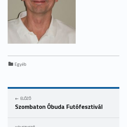
Categorized in:
Egyéb
ELŐZŐ
Szombaton Óbuda Futófesztivál