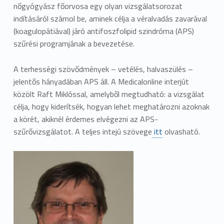
nőgyógyász főorvosa egy olyan vizsgálatsorozat
indításáról számol be, aminek célja a véralvadás zavarával
(koagulopátiával) járó antifoszfolipid szindróma (APS)
szűrési programjának a bevezetése.
A terhességi szövődmények – vetélés, halvaszülés –
jelentős hányadában APS áll. A Medicalonline interjút
közölt Raft Miklóssal, amelyből megtudható: a vizsgálat
célja, hogy kiderítsék, hogyan lehet meghatározni azoknak
a körét, akiknél érdemes elvégezni az APS-
szűrővizsgálatot. A teljes intejú szövege
itt
olvasható.