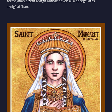
formájában, Szent Margit Kórház néven áll a betegellátás
szolgálatában.