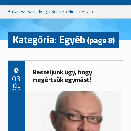
Budapesti Szent Margit Kórház
>
Hírek
>
Egyéb
Kategória:
Egyéb
(page 8)
Beszéljünk úgy, hogy
POSTED ON:
03
megértsük egymást!
JÚL
2016