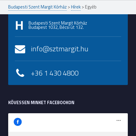
Budapesti Szent Margit Kórház
>
Hírek
>
Egyéb
Budapesti Szent Margit Kórház
Budapest 1032, Bécsi út 132.
info@sztmargit.hu
+36 1 430 4800
KÖVESSEN MINKET FACEBOOKON