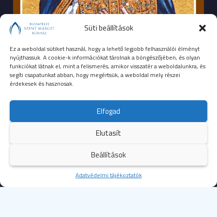
Süti beállítások
Ez a weboldal sütiket használ, hogy a lehető legjobb felhasználói élményt
nyújthassuk. A cookie-k információkat tárolnak a böngészőjében, és olyan
funkciókat látnak el, mint a felismerés, amikor visszatér a weboldalunkra, és
segíti csapatunkat abban, hogy megértsük, a weboldal mely részei
érdekesek és hasznosak.
SEGÉLYHÍVÓSZÁMOK
Elfogad
104
mentők
Elutasít
105
tűzoltóság
Beállítások
107
rendőrség
Kezdőoldal
Adatvédelmi tájékoztatók
Több
112
egységes európai segélyhívószám