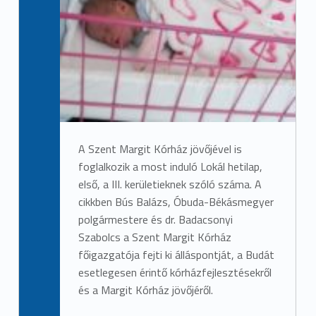
A Szent Margit Kórház jövőjével is
foglalkozik a most induló Lokál hetilap,
első, a III. kerületieknek szóló száma. A
cikkben Bús Balázs, Óbuda-Békásmegyer
polgármestere és dr. Badacsonyi
Szabolcs a Szent Margit Kórház
főigazgatója fejti ki álláspontját, a Budát
esetlegesen érintő kórházfejlesztésekről
és a Margit Kórház jövőjéről.