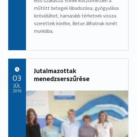
első szakasza. Ennek köszönhetően a
műtött betegek lábadozása, gyógyulása
lerövidülhet, hamarabb térhetnek vissza
szeretteik körébe, illetve állhatnak ismét
munkába.
Jutalmazottak
POSTED ON:
03
menedzserszűrése
JÚL
2016