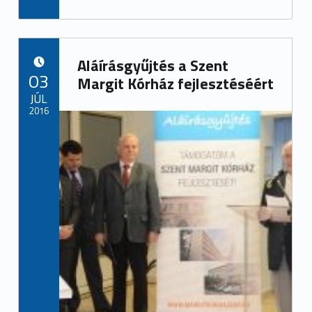
Aláírásgyűjtés a Szent
POSTED ON:
03
Margit Kórház fejlesztéséért
JÚL
2016