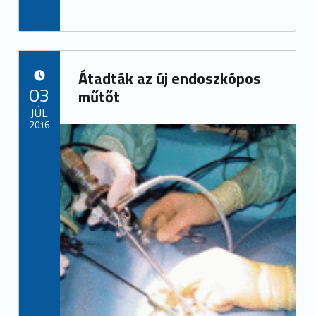
Átadták az új endoszkópos
POSTED ON:
03
műtőt
JÚL
2016