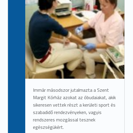
Immár másodszor jutalmazta a Szent
Margit Kórház azokat az óbudaiakat, akik
sikeresen vettek részt a kerületi sport és
szabadidő rendezvényeken, vagyis
rendszeres mozgással tesznek
egészségükért.