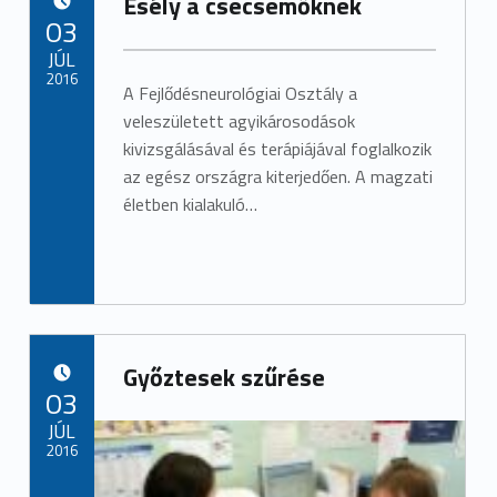
Esély a csecsemőknek
POSTED ON:
03
JÚL
2016
A Fejlődésneurológiai Osztály a
veleszületett agyikárosodások
kivizsgálásával és terápiájával foglalkozik
az egész országra kiterjedően. A magzati
életben kialakuló…
Győztesek szűrése
POSTED ON:
03
JÚL
2016