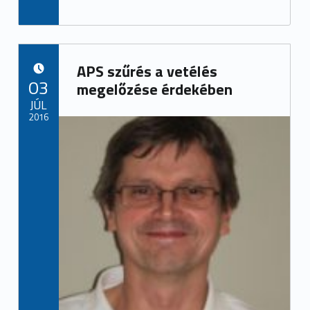
APS szűrés a vetélés
POSTED ON:
03
megelőzése érdekében
JÚL
2016