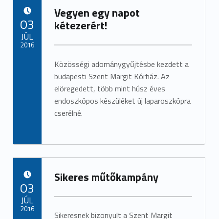
Vegyen egy napot
POSTED ON:
03
kétezerért!
JÚL
2016
Közösségi adománygyűjtésbe kezdett a
budapesti Szent Margit Kórház. Az
elöregedett, több mint húsz éves
endoszkópos készüléket új laparoszkópra
cserélné.
Sikeres műtőkampány
POSTED ON:
03
JÚL
2016
Sikeresnek bizonyult a Szent Margit