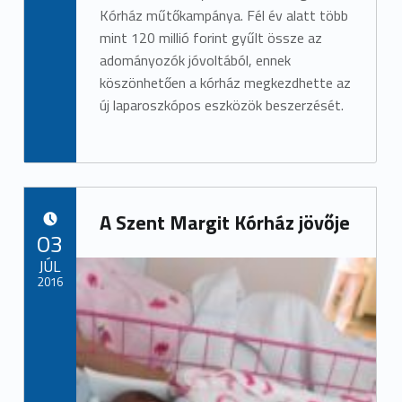
Kórház műtőkampánya. Fél év alatt több
mint 120 millió forint gyűlt össze az
adományozók jóvoltából, ennek
köszönhetően a kórház megkezdhette az
új laparoszkópos eszközök beszerzését.
A Szent Margit Kórház jövője
POSTED ON:
03
JÚL
2016