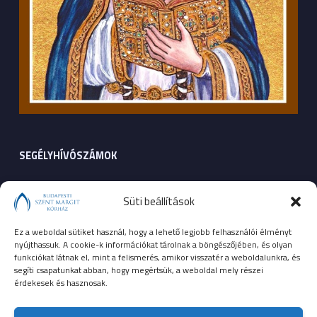
SEGÉLYHÍVÓSZÁMOK
104
mentők
Süti beállítások
105
tűzoltóság
Ez a weboldal sütiket használ, hogy a lehető legjobb felhasználói élményt
nyújthassuk. A cookie-k információkat tárolnak a böngészőjében, és olyan
107
rendőrség
funkciókat látnak el, mint a felismerés, amikor visszatér a weboldalunkra, és
segíti csapatunkat abban, hogy megértsük, a weboldal mely részei
érdekesek és hasznosak.
112
egységes európai segélyhívószám