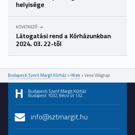
helyisége
KÖVETKEZŐ
Látogatási rend a Kórházunkban
2024. 03. 22-től
Ugrás a főmenühöz
Budapesti Szent Margit Kórház
>
Hírek
>
Vese Világnap
Budapesti Szent Margit Kórház
Budapest 1032, Bécsi út 132.
info@sztmargit.hu