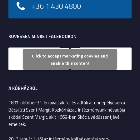
+36 1 430 4800
KÖVESSEN MINKET FACEBOOKON
Click to accept marketing cookies and
Szent Margit Kórház
enable this content
A KÓRHÁZRÓL
1897. október 31-én avatták fel és adták át ünnepélyesen a
Bécsi úti Szent Margit Közkórházat. Intézményünk névadója
skóciai Szent Margit, akit 1669-ben Skócia védőszentjévé
emeltek.
2013. január 1-től az intézmény költségvetési szerv