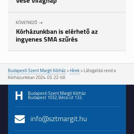
Vese Világnap
KÖVETKEZŐ
Kórházunkban is elérhető az
ingyenes SMA szűrés
Ugrás a főmenühöz
Budapesti Szent Margit Kórház
>
Hírek
>
Látogatási rend a
Kórházunkban 2024. 03. 22-től
Budapesti Szent Margit Kórház
Budapest 1032, Bécsi út 132.
info@sztmargit.hu