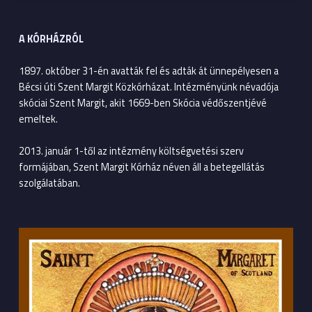
A KÓRHÁZRÓL
1897. október 31-én avatták fel és adták át ünnepélyesen a
Bécsi úti Szent Margit Közkórházat. Intézményünk névadója
skóciai Szent Margit, akit 1669-ben Skócia védőszentjévé
emeltek.
2013. január 1-től az intézmény költségvetési szerv
formájában, Szent Margit Kórház néven áll a betegellátás
szolgálatában.