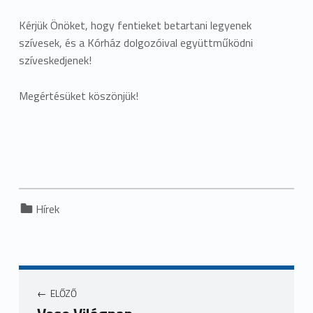
Kérjük Önöket, hogy fentieket betartani legyenek
szívesek, és a Kórház dolgozóival együttműködni
szíveskedjenek!
Megértésüket köszönjük!
Categorized in:
Hírek
ELŐZŐ