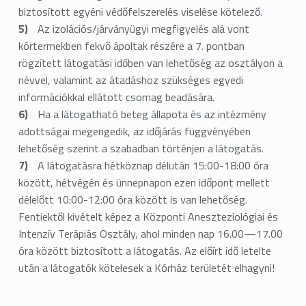
biztosított egyéni védőfelszerelés viselése kötelező.
Az izolációs/járványügyi megfigyelés alá vont
kórtermekben fekvő ápoltak részére a 7. pontban
rögzített látogatási időben van lehetőség az osztályon a
névvel, valamint az átadáshoz szükséges egyedi
információkkal ellátott csomag beadására.
Ha a látogatható beteg állapota és az intézmény
adottságai megengedik, az időjárás függvényében
lehetőség szerint a szabadban történjen a látogatás.
A látogatásra hétköznap délután 15:00-18:00 óra
között, hétvégén és ünnepnapon ezen időpont mellett
délelőtt 10:00-12:00 óra között is van lehetőség.
Fentiektől kivételt képez a Központi Aneszteziológiai és
Intenzív Terápiás Osztály, ahol minden nap 16.00—17.00
óra között biztosított a látogatás. Az előírt idő letelte
után a látogatók kötelesek a Kórház területét elhagyni!