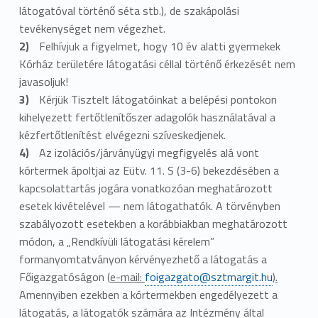
látogatóval történő séta stb.), de szakápolási
tevékenységet nem végezhet.
Felhívjuk a figyelmet, hogy 10 év alatti gyermekek
Kórház területére látogatási céllal történő érkezését nem
javasoljuk!
Kérjük Tisztelt látogatóinkat a belépési pontokon
kihelyezett fertőtlenítőszer adagolók használatával a
kézfertőtlenítést elvégezni szíveskedjenek.
Az izolációs/járványügyi megfigyelés alá vont
kórtermek ápoltjai az Eütv. 11. S (3-6) bekezdésében a
kapcsolattartás jogára vonatkozóan meghatározott
esetek kivételével — nem látogathatók. A törvényben
szabályozott esetekben a korábbiakban meghatározott
módon, a „Rendkívüli látogatási kérelem”
formanyomtatványon kérvényezhető a látogatás a
Főigazgatóságon (
e-mail:
foigazgato@sztmargit.hu
).
Amennyiben ezekben a kórtermekben engedélyezett a
látogatás, a látogatók számára az Intézmény által