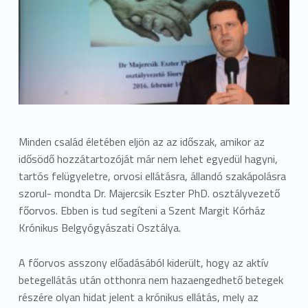
Minden család életében eljön az az időszak, amikor az
idősödő hozzátartozóját már nem lehet egyedül hagyni,
tartós felügyeletre, orvosi ellátásra, állandó szakápolásra
szorul- mondta Dr. Majercsik Eszter PhD. osztályvezető
főorvos. Ebben is tud segíteni a Szent Margit Kórház
Krónikus Belgyógyászati Osztálya.
A főorvos asszony előadásából kiderült, hogy az aktív
betegellátás után otthonra nem hazaengedhető betegek
részére olyan hidat jelent a krónikus ellátás, mely az