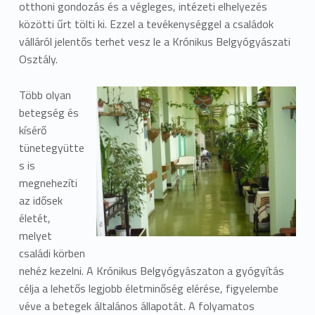
otthoni gondozás és a végleges, intézeti elhelyezés
közötti űrt tölti ki. Ezzel a tevékenységgel a családok
válláról jelentős terhet vesz le a Krónikus Belgyógyászati
Osztály.
Több olyan
betegség és
kísérő
tünetegyütte
s is
megnehezíti
az idősek
életét,
melyet
családi körben
nehéz kezelni. A Krónikus Belgyógyászaton a gyógyítás
célja a lehetős legjobb életminőség elérése, figyelembe
véve a betegek általános állapotát. A folyamatos