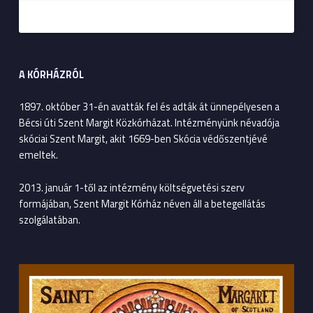
A KÓRHÁZRÓL
1897. október 31-én avatták fel és adták át ünnepélyesen a
Bécsi úti Szent Margit Közkórházat. Intézményünk névadója
skóciai Szent Margit, akit 1669-ben Skócia védőszentjévé
emeltek.
2013. január 1-től az intézmény költségvetési szerv
formájában, Szent Margit Kórház néven áll a betegellátás
szolgálatában.