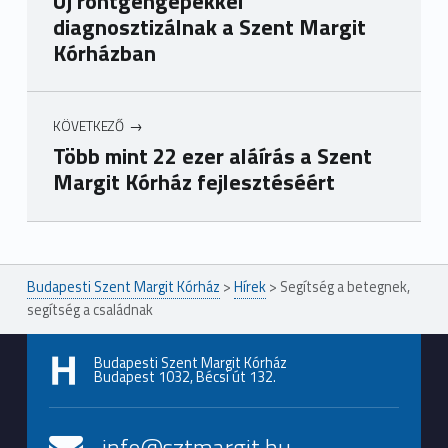
Új röntgengépekkel
diagnosztizálnak a Szent Margit
Kórházban
KÖVETKEZŐ
Több mint 22 ezer aláírás a Szent
Margit Kórház fejlesztéséért
Ugrás a főmenühöz
Budapesti Szent Margit Kórház
>
Hírek
>
Segítség a betegnek,
segítség a családnak
Budapesti Szent Margit Kórház
Budapest 1032, Bécsi út 132.
info@sztmargit.hu