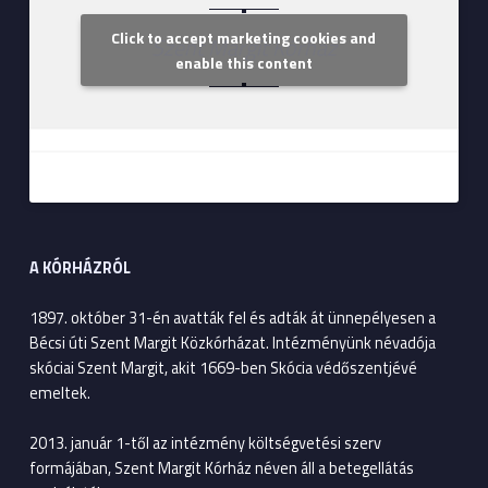
Click to accept marketing cookies and
Szent Margit Kórház
enable this content
A KÓRHÁZRÓL
1897. október 31-én avatták fel és adták át ünnepélyesen a
Bécsi úti Szent Margit Közkórházat. Intézményünk névadója
skóciai Szent Margit, akit 1669-ben Skócia védőszentjévé
emeltek.
2013. január 1-től az intézmény költségvetési szerv
formájában, Szent Margit Kórház néven áll a betegellátás