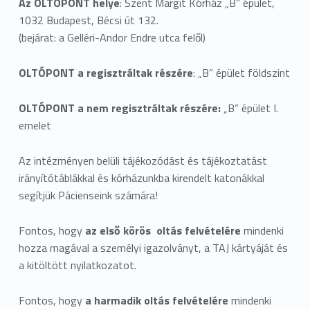
Az OLTÓPONT helye
: Szent Margit Kórház „B” épület,
1032 Budapest, Bécsi út 132.
(bejárat: a Gelléri-Andor Endre utca felől)
OLTÓPONT a regisztráltak részére
: „B” épület földszint
OLTÓPONT a nem regisztráltak részére:
„B” épület I.
emelet
Az intézményen belüli tájékozódást és tájékoztatást
irányítótáblákkal és kórházunkba kirendelt katonákkal
segítjük Pácienseink számára!
Fontos, hogy
az első körös oltás felvételére
mindenki
hozza magával a személyi igazolványt, a TAJ kártyáját és
a kitöltött nyilatkozatot.
Fontos, hogy
a harmadik oltás felvételére
mindenki