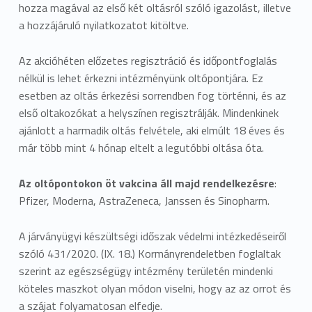
hozza magával az első két oltásról szóló igazolást, illetve
a hozzájáruló nyilatkozatot kitöltve.
Az akcióhéten előzetes regisztráció és időpontfoglalás
nélkül is lehet érkezni intézményünk oltópontjára. Ez
esetben az oltás érkezési sorrendben fog történni, és az
első oltakozókat a helyszínen regisztrálják. Mindenkinek
ajánlott a harmadik oltás felvétele, aki elmúlt 18 éves és
már több mint 4 hónap eltelt a legutóbbi oltása óta.
Az oltópontokon öt vakcina áll majd rendelkezésre
:
Pfizer, Moderna, AstraZeneca, Janssen és Sinopharm.
A járványügyi készültségi időszak védelmi intézkedéseiről
szóló 431/2020. (IX. 18.) Kormányrendeletben foglaltak
szerint az egészségügy intézmény területén mindenki
köteles maszkot olyan módon viselni, hogy az az orrot és
a szájat folyamatosan elfedje.