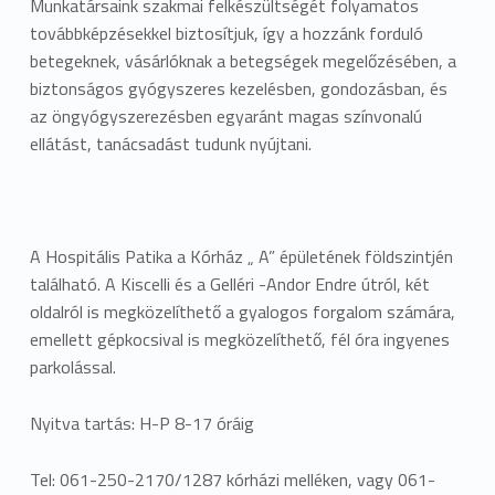
Munkatársaink szakmai felkészültségét folyamatos
továbbképzésekkel biztosítjuk, így a hozzánk forduló
betegeknek, vásárlóknak a betegségek megelőzésében, a
biztonságos gyógyszeres kezelésben, gondozásban, és
az öngyógyszerezésben egyaránt magas színvonalú
ellátást, tanácsadást tudunk nyújtani.
A Hospitális Patika a Kórház „ A” épületének földszintjén
található. A Kiscelli és a Gelléri -Andor Endre útról, két
oldalról is megközelíthető a gyalogos forgalom számára,
emellett gépkocsival is megközelíthető, fél óra ingyenes
parkolással.
Nyitva tartás: H-P 8-17 óráig
Tel: 061-250-2170/1287 kórházi melléken, vagy 061-