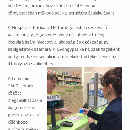
bővítésére, amihez hozzájárult az intézmény
környezetében működő patikai struktúra átalakulása is.
A Hospitális Patika a TB-támogatásban részesülő
valamennyi gyógyszer és vény nélküli készítmény
kiszolgálására hivatott a lakosság és egészségügyi
szolgáltatók számára. A Gyöngypatika hálózat tagjaként
pedig rendszeresen akciós termékeket értékesítenek az
itt dolgozó szakemberek.
A több mint
3500 termék
között
megtalálhatóak a
diagnosztikus
gyorstesztek, a
különböző
gyógytermékek,