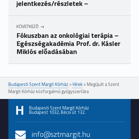
jelentkezés/részletek –
KÖVETKEZŐ
Fókuszban az onkológiai terápia –
Egészségakadémia Prof. dr. Kásler
Miklós előadásában
Ugrás a főmenühöz
Budapesti Szent Margit Kórház
>
Hírek
>
Megújult a Szent
Margit Kórház közforgalmú gyógyszertára
Budapesti Szent Margit Kórház
Budapest 1032, Bécsi út 132.
info@sztmargit.hu