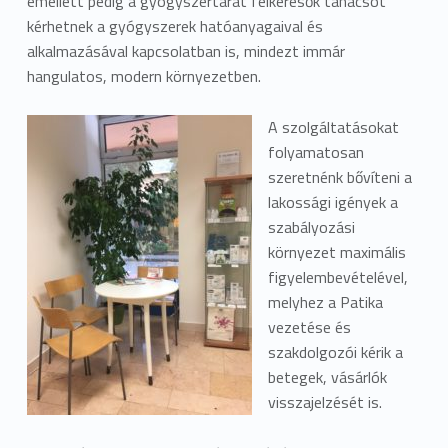
emellett pedig a gyógyszertárat felkeresők tanácsot
kérhetnek a gyógyszerek hatóanyagaival és
alkalmazásával kapcsolatban is, mindezt immár
hangulatos, modern környezetben.
A szolgáltatásokat
folyamatosan
szeretnénk bővíteni a
lakossági igények a
szabályozási
környezet maximális
figyelembevételével,
melyhez a Patika
vezetése és
szakdolgozói kérik a
betegek, vásárlók
visszajelzését is.