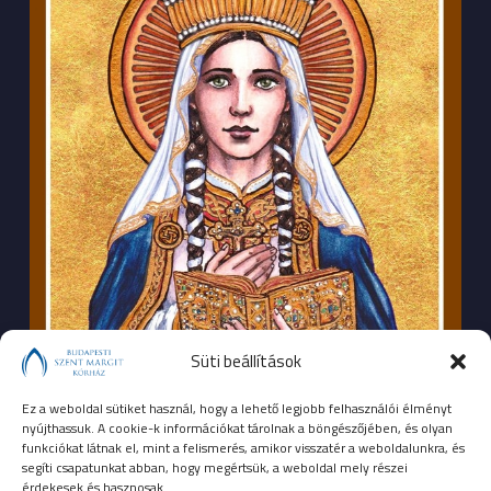
Süti beállítások
Ez a weboldal sütiket használ, hogy a lehető legjobb felhasználói élményt
nyújthassuk. A cookie-k információkat tárolnak a böngészőjében, és olyan
funkciókat látnak el, mint a felismerés, amikor visszatér a weboldalunkra, és
segíti csapatunkat abban, hogy megértsük, a weboldal mely részei
érdekesek és hasznosak.