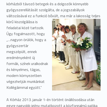
kórházból távozó betegek és a dolgozók könnyebb
gyógyszerellátását szolgálta, de a jogszabályok
változásával ez a funkció bővült, ma már a lakosság teljes
körű
kiszolgálása is
feladatai közé tartozik.
Úgy fogalmazott, hogy
„…nagyon örülök, hogy a
gyógyszertár
megszépült, ennek
eredményeként új
formák, színek uralkodnak
és kényelmes, tágas,
modern környezetben
végezhetjük munkánkat
Kollégáimmal együtt.”
A Kórház 2013. január 1-én történt önállósodása után
egyre nagyobb igény mutatkozott a közforgalmú patika