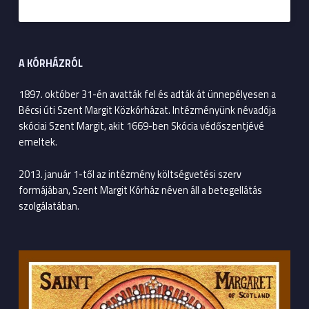
A KÓRHÁZRÓL
1897. október 31-én avatták fel és adták át ünnepélyesen a
Bécsi úti Szent Margit Közkórházat. Intézményünk névadója
skóciai Szent Margit, akit 1669-ben Skócia védőszentjévé
emeltek.
2013. január 1-től az intézmény költségvetési szerv
formájában, Szent Margit Kórház néven áll a betegellátás
szolgálatában.