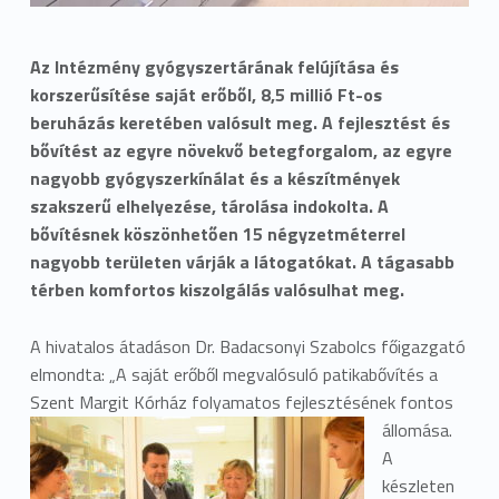
Az Intézmény gyógyszertárának felújítása és
korszerűsítése saját erőből, 8,5 millió Ft-os
beruházás keretében valósult meg. A fejlesztést és
bővítést az egyre növekvő betegforgalom, az egyre
nagyobb gyógyszerkínálat és a készítmények
szakszerű elhelyezése, tárolása indokolta. A
bővítésnek köszönhetően 15 négyzetméterrel
nagyobb területen várják a látogatókat. A tágasabb
térben komfortos kiszolgálás valósulhat meg.
A hivatalos átadáson Dr. Badacsonyi Szabolcs főigazgató
elmondta: „A saját erőből megvalósuló patikabővítés a
Szent Margit Kórház folyamatos fejlesztésének fontos
állomása.
A
készleten