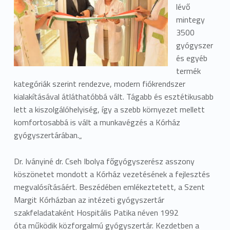
lévő
mintegy
3500
gyógyszer
és egyéb
termék
kategóriák szerint rendezve, modern fiókrendszer
kialakításával átláthatóbbá vált. Tágabb és esztétikusabb
lett a kiszolgálóhelyiség, így a szebb környezet mellett
komfortosabbá is vált a munkavégzés a Kórház
gyógyszertárában.„
Dr. Iványiné dr. Cseh Ibolya főgyógyszerész asszony
köszönetet mondott a Kórház vezetésének a fejlesztés
megvalósításáért. Beszédében emlékeztetett, a Szent
Margit Kórházban az intézeti gyógyszertár
szakfeladataként Hospitális Patika néven 1992
óta működik közforgalmú gyógyszertár. Kezdetben a