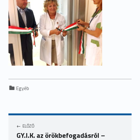
Categorized in:
Egyéb
ELŐZŐ
GY.I.K. az örökbefogadásról –