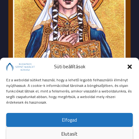
Süti beállítások
Ez a weboldal sütiket használ, hogy a lehető legjobb felhasználói élményt
nyújthassuk. A cookie-k információkat tárolnak a böngészőjében, és olyan
funkciókat látnak el, mint a felismerés, amikor visszatér a weboldalunkra, és
segíti csapatunkat abban, hogy megértsük, a weboldal mely részei
érdekesek és hasznosak.
SEGÉLYHÍVÓSZÁMOK
Elfogad
104
mentők
Elutasít