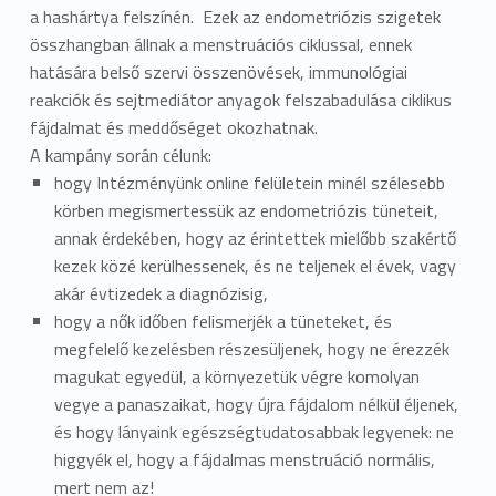
a hashártya felszínén. Ezek az endometriózis szigetek
összhangban állnak a menstruációs ciklussal, ennek
hatására belső szervi összenövések, immunológiai
reakciók és sejtmediátor anyagok felszabadulása ciklikus
fájdalmat és meddőséget okozhatnak.
A kampány során célunk:
hogy Intézményünk online felületein minél szélesebb
körben megismertessük az endometriózis tüneteit,
annak érdekében, hogy az érintettek mielőbb szakértő
kezek közé kerülhessenek, és ne teljenek el évek, vagy
akár évtizedek a diagnózisig,
hogy a nők időben felismerjék a tüneteket, és
megfelelő kezelésben részesüljenek, hogy ne érezzék
magukat egyedül, a környezetük végre komolyan
vegye a panaszaikat, hogy újra fájdalom nélkül éljenek,
és hogy lányaink egészségtudatosabbak legyenek: ne
higgyék el, hogy a fájdalmas menstruáció normális,
mert nem az!