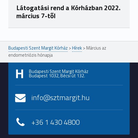
Látogatási rend a Kórházban 2022.
március 7-től
Ugrás a főmenühöz
Budapesti Szent Margit Kórház
>
Hírek
>
Március az
endometriózis hónapja
Budapesti Szent Margit Kórház
Budapest 1032, Bécsi út 132.
info@sztmargit.hu
+36 1 430 4800