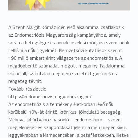
A Szent Margit Kórház idén első alkalommal csatlakozik
az Endometriózis Magyarország kampányához, amely
során a betegségre és annak kezelési módjaira szeretnénk
felhívni a nők figyelmét. Nemzetközi kutatások szerint
190 millió embert érint világszerte az endometriózis. A
megdöbbentő számadat mögött megannyi fájdalommal
élő nő áll, számtalan meg nem született gyermek és
rengeteg tévhit.
További részletek:
https://endometriozismagyarorszag.hu/
Az endometriózis a termékeny életkorban lévő nők
körülbelül 10%-át érintő, krónikus, jóindulatú betegség.
Méhnyálkahártyához hasonló – endometrium – szövet
megjelenését és szaporodását jelenti a méh üregén kívül,
leggyakrabban a kismedencében, a petefészkekben, illetve