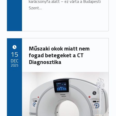
karácsonyfa alatt – ez várta a Budapesti
Szent…
Műszaki okok miatt nem
POSTED ON:
15
fogad betegeket a CT
DEC
Diagnosztika
2025