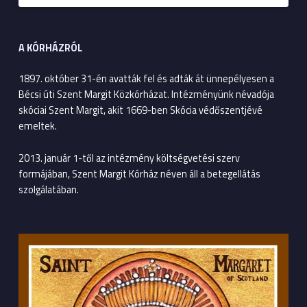
A KÓRHÁZRÓL
1897. október 31-én avatták fel és adták át ünnepélyesen a
Bécsi úti Szent Margit Közkórházat. Intézményünk névadója
skóciai Szent Margit, akit 1669-ben Skócia védőszentjévé
emeltek.
2013. január 1-től az intézmény költségvetési szerv
formájában, Szent Margit Kórház néven áll a betegellátás
szolgálatában.