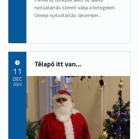
nyitvatartás szerint várja a betegeket:
Ünnepi nyitvatartás: december…
Télapó itt van…
POSTED ON:
11
DEC
2025