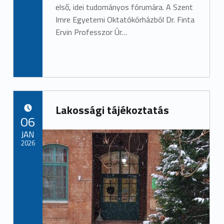
első, idei tudományos fórumára. A Szent
Imre Egyetemi Oktatókórházból Dr. Finta
Ervin Professzor Úr…
Lakossági tájékoztatás
POSTED ON:
06
JAN
2026