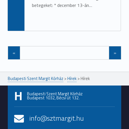
betegeket: * december 13-án…
«
»
Budapesti Szent Margit Kórház
>
Hírek
>
Hírek
Budapesti Szent Margit Kórház
Budapest 1032, Bécsi út 132.
info@sztmargit.hu