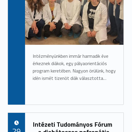
Intézményünkben immár harmadik éve
érkeznek diákok, egy pályaorientációs
program keretében. Nagyon örülünk, hogy
idén ismét tizenöt diák választotta…
Intézeti Tudományos Fórum
POSTED ON:
29
– a diabéteszes nefropátia