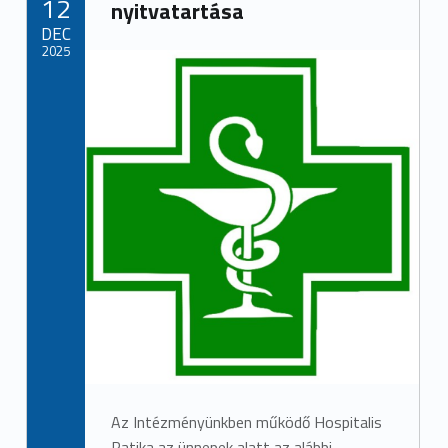
12
nyitvatartása
DEC
2025
Az Intézményünkben működő Hospitalis
Patika az ünnepek alatt az alábbi