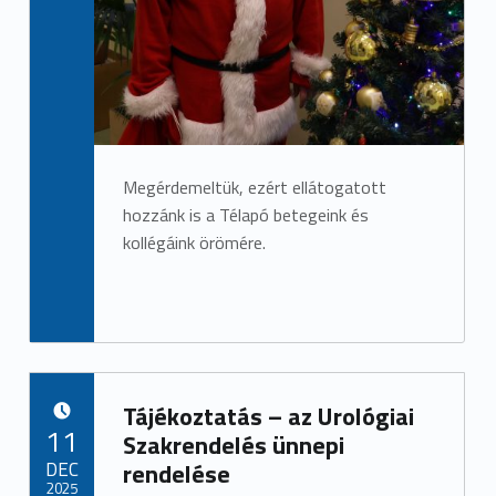
Megérdemeltük, ezért ellátogatott
hozzánk is a Télapó betegeink és
kollégáink örömére.
Tájékoztatás – az Urológiai
POSTED ON:
11
Szakrendelés ünnepi
DEC
rendelése
2025