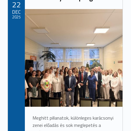
POSTED ON:
22
DEC
2025
Meghitt pillanatok, különleges karácsonyi
zenei előadás és sok meglepetés a