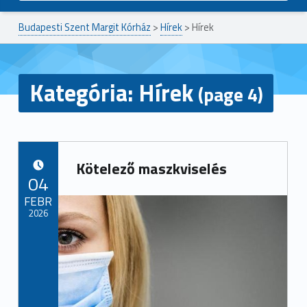
Budapesti Szent Margit Kórház
>
Hírek
>
Hírek
Kategória:
Hírek
(page 4)
Kötelező maszkviselés
POSTED ON:
04
FEBR
2026