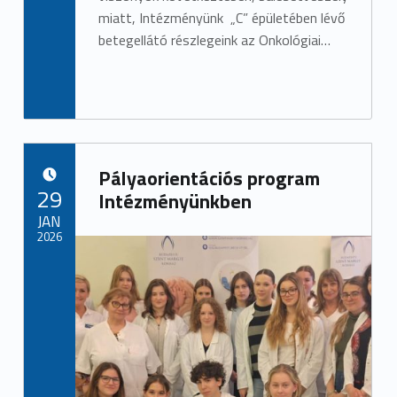
miatt, Intézményünk „C” épületében lévő
betegellátó részlegeink az Onkológiai…
Pályaorientációs program
POSTED ON:
29
Intézményünkben
JAN
2026