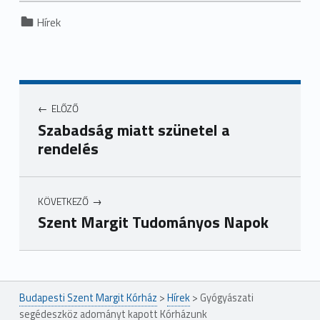
Categorized in:
Hírek
ELŐZŐ
Szabadság miatt szünetel a
rendelés
KÖVETKEZŐ
Szent Margit Tudományos Napok
Ugrás a főmenühöz
Budapesti Szent Margit Kórház
>
Hírek
>
Gyógyászati
segédeszköz adományt kapott Kórházunk