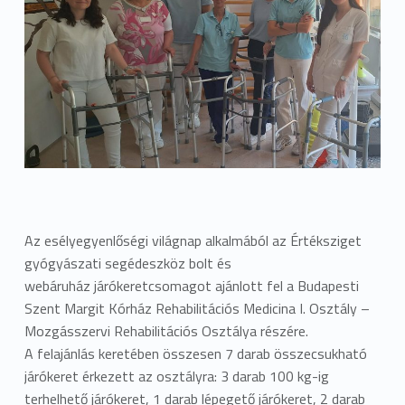
Az esélyegyenlőségi világnap alkalmából az Értéksziget
gyógyászati segédeszköz bolt és
webáruház járókeretcsomagot ajánlott fel a Budapesti
Szent Margit Kórház Rehabilitációs Medicina I. Osztály –
Mozgásszervi Rehabilitációs Osztálya részére.
A felajánlás keretében összesen 7 darab összecsukható
járókeret érkezett az osztályra: 3 darab 100 kg-ig
terhelhető járókeret, 1 darab lépegető járókeret, 2 darab