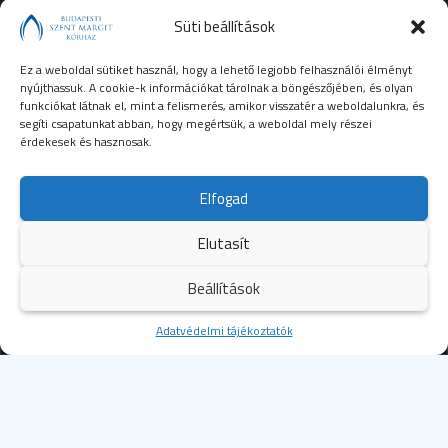
Süti beállítások
Ez a weboldal sütiket használ, hogy a lehető legjobb felhasználói élményt
nyújthassuk. A cookie-k információkat tárolnak a böngészőjében, és olyan
funkciókat látnak el, mint a felismerés, amikor visszatér a weboldalunkra, és
segíti csapatunkat abban, hogy megértsük, a weboldal mely részei
érdekesek és hasznosak.
SEGÉLYHÍVÓSZÁMOK
Elfogad
104
mentők
Elutasít
105
tűzoltóság
Beállítások
107
rendőrség
Kezdőoldal
Adatvédelmi tájékoztatók
Több
112
egységes európai segélyhívószám