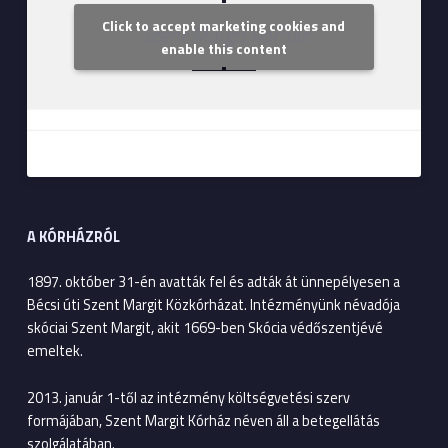
Click to accept marketing cookies and
Szent Margit Kórház
enable this content
A KÓRHÁZRÓL
1897. október 31-én avatták fel és adták át ünnepélyesen a
Bécsi úti Szent Margit Közkórházat. Intézményünk névadója
skóciai Szent Margit, akit 1669-ben Skócia védőszentjévé
emeltek.
2013. január 1-től az intézmény költségvetési szerv
formájában, Szent Margit Kórház néven áll a betegellátás
szolgálatában.