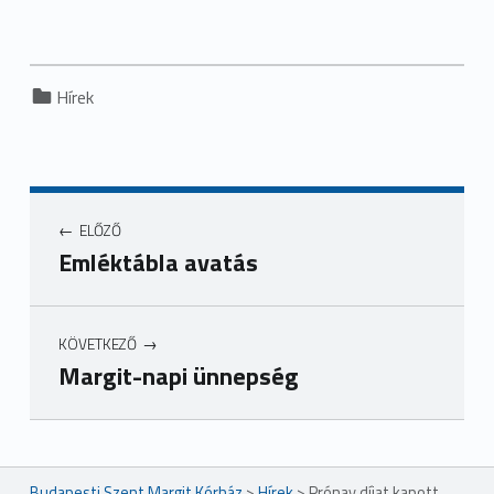
Categorized in:
Hírek
ELŐZŐ
Emléktábla avatás
KÖVETKEZŐ
Margit-napi ünnepség
Ugrás a főmenühöz
Budapesti Szent Margit Kórház
>
Hírek
>
Prónay díjat kapott