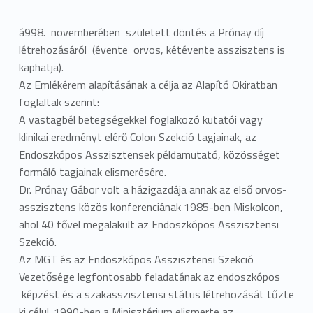
á998. novemberében született döntés a Prónay díj
létrehozásáról (évente orvos, kétévente asszisztens is
kaphatja).
Az Emlékérem alapításának a célja az Alapító Okiratban
foglaltak szerint:
A vastagbél betegségekkel foglalkozó kutatói vagy
klinikai eredményt elérő Colon Szekció tagjainak, az
Endoszkópos Asszisztensek példamutató, közösséget
formáló tagjainak elismerésére.
Dr. Prónay Gábor volt a házigazdája annak az első orvos-
asszisztens közös konferenciának 1985-ben Miskolcon,
ahol 40 fővel megalakult az Endoszkópos Asszisztensi
Szekció.
Az MGT és az Endoszkópos Asszisztensi Szekció
Vezetősége legfontosabb feladatának az endoszkópos
képzést és a szakasszisztensi státus létrehozását tűzte
ki célul. 1990-ben a Minisztérium elismerte az