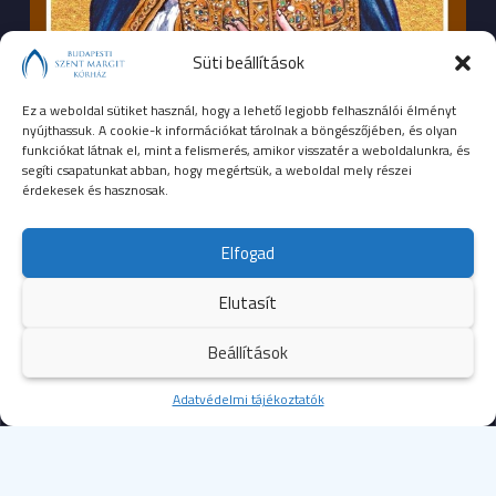
Süti beállítások
Ez a weboldal sütiket használ, hogy a lehető legjobb felhasználói élményt
nyújthassuk. A cookie-k információkat tárolnak a böngészőjében, és olyan
funkciókat látnak el, mint a felismerés, amikor visszatér a weboldalunkra, és
segíti csapatunkat abban, hogy megértsük, a weboldal mely részei
érdekesek és hasznosak.
SEGÉLYHÍVÓSZÁMOK
Elfogad
104
mentők
Elutasít
105
tűzoltóság
Beállítások
107
rendőrség
Kezdőoldal
Adatvédelmi tájékoztatók
Több
112
egységes európai segélyhívószám