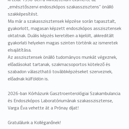
„emésztőszervi endoszkópos szakasszisztens” önálló
szakképesítést.
Ma már a szakasszisztensek képzése során tapasztalt,
gyakorlott, magasan képzett endoszkópos asszisztensek
oktatnak. Duális képzés keretében a kijelölt, akkreditált
gyakorlati helyeken magas szinten történik az ismeretek
elsajátítása.
Az asszisztensek önálló tudományos munkát végeznek,
előadásokat tartanak, szakmacsoportos kötelező és
szabadon választható továbbképzéseket szerveznek,
előadnak külföldön is.
2026-ban Kórházunk Gasztroenterológiai Szakambulancia
és Endoszkópos Laboratóriumának szakasszisztense,
Varga Éva vehette át a Prónay díjat!
Gratulálunk a Kolléganőnek!