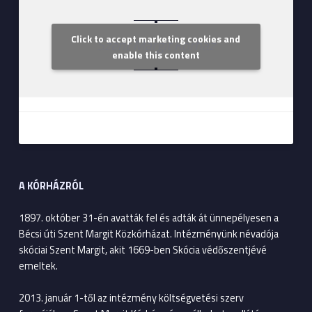
Click to accept marketing cookies and
Szent Margit Kórház
enable this content
A KÓRHÁZRÓL
1897. október 31-én avatták fel és adták át ünnepélyesen a
Bécsi úti Szent Margit Közkórházat. Intézményünk névadója
skóciai Szent Margit, akit 1669-ben Skócia védőszentjévé
emeltek.
2013. január 1-től az intézmény költségvetési szerv