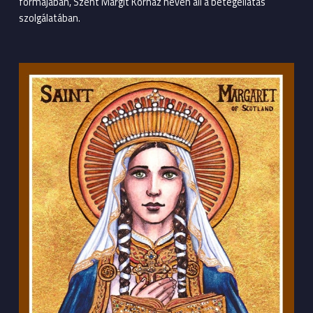
formájában, Szent Margit Kórház néven áll a betegellátás
szolgálatában.