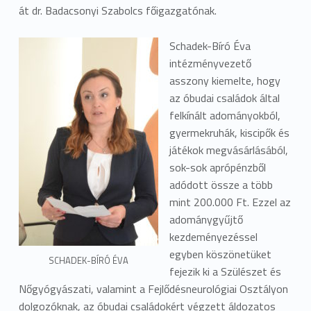
át dr. Badacsonyi Szabolcs főigazgatónak.
Schadek-Bíró Éva
intézményvezető
asszony kiemelte, hogy
az óbudai családok által
felkínált adományokból,
gyermekruhák, kiscipők és
játékok megvásárlásából,
sok-sok aprópénzből
adódott össze a több
mint 200.000 Ft. Ezzel az
adománygyűjtő
kezdeményezéssel
egyben köszönetüket
SCHADEK-BÍRÓ ÉVA
fejezik ki a Szülészet és
Nőgyógyászati, valamint a Fejlődésneurológiai Osztályon
dolgozóknak, az óbudai családokért végzett áldozatos