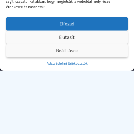
segíti csapatunkat abban, hogy megértsük, a weboldal mely részei
érdekesek és hasznosak.
SEGÉLYHÍVÓSZÁMOK
Elfogad
104
mentők
Elutasít
105
tűzoltóság
Beállítások
107
rendőrség
Kezdőoldal
Adatvédelmi tájékoztatók
Több
112
egységes európai segélyhívószám
© 2023 Budapesti Szent Margit Kórház