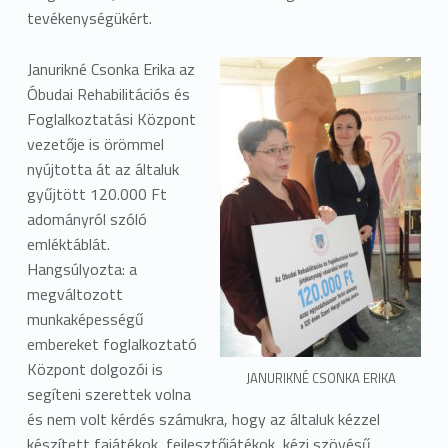
tevékenységükért.
Janurikné Csonka Erika az
Óbudai Rehabilitációs és
Foglalkoztatási Központ
vezetője is örömmel
nyújtotta át az általuk
gyűjtött 120.000 Ft
adományról szóló
emléktáblát.
Hangsúlyozta: a
megváltozott
munkaképességű
embereket foglalkoztató
Központ dolgozói is
JANURIKNÉ CSONKA ERIKA
segíteni szerettek volna
és nem volt kérdés számukra, hogy az általuk kézzel
készített fajátékok, fejlesztőjátékok, kézi szövésű