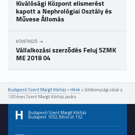
Kiválósági Központ elismerést
kapott a Nephrológiai Osztály és
Művese Állomás
KÖVETKEZŐ
Vállalkozási szerződés Feluj SZMK
ME 2018 04
Ugrás a főmenühöz
Budapesti Szent Margit Kórház
>
Hírek
>
Jótékonysági vásár a
120 éves Szent Margit Kórház javára
Budapesti Szent Margit Kórház
Budapest 1032, Bécsi út 132.