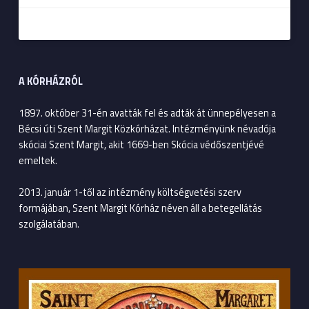
A KÓRHÁZRÓL
1897. október 31-én avatták fel és adták át ünnepélyesen a
Bécsi úti Szent Margit Közkórházat. Intézményünk névadója
skóciai Szent Margit, akit 1669-ben Skócia védőszentjévé
emeltek.
2013. január 1-től az intézmény költségvetési szerv
formájában, Szent Margit Kórház néven áll a betegellátás
szolgálatában.