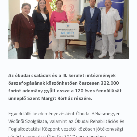
Az óbudai családok és a III. kerületi intézmények
összefogásának köszönhetően összesen 322.000
forint adomány gyűlt össze a 120 éves fennállását
ünneplő Szent Margit Kórház részére.
Egyedülálló kezdeményezésként Óbuda-Békásmegyer
Védőnői Szolgálata, valamint az Óbudai Rehabilitációs és
Foglalkoztatási Központ vezetői közösen jótékonysági
vásárt szerveztek Óbudán 2017 decemberében,