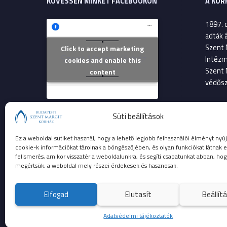
KÖVESSEN MINKET FACEBOOKON
A KÓR
1897. 
adták 
Szent 
Click to accept marketing
Szent Margit Kórház
Intézm
cookies and enable this
Szent 
content
védősz
2013. 
Süti beállítások
költsé
Szent 
Ez a weboldal sütiket használ, hogy a lehető legjobb felhasználói élményt nyúj
betege
cookie-k információkat tárolnak a böngészőjében, és olyan funkciókat látnak e
felismerés, amikor visszatér a weboldalunkra, és segíti csapatunkat abban, hog
megértsük, a weboldal mely részei érdekesek és hasznosak.
Elfogad
Elutasít
Beállít
© 2023 Budapesti Szent Margit Kórház
Adatvédelmi tájékoztatók