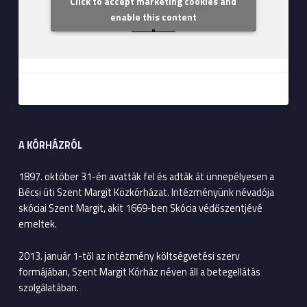
Click to accept marketing cookies and
Szent Margit Kórház
enable this content
A KÓRHÁZRÓL
1897. október 31-én avatták fel és adták át ünnepélyesen a
Bécsi úti Szent Margit Közkórházat. Intézményünk névadója
skóciai Szent Margit, akit 1669-ben Skócia védőszentjévé
emeltek.
2013. január 1-től az intézmény költségvetési szerv
formájában, Szent Margit Kórház néven áll a betegellátás
szolgálatában.