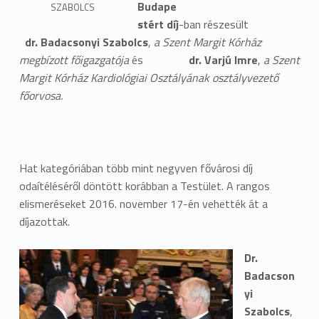
Budape
SZABOLCS
stért díj
-ban részesült
dr. Badacsonyi Szabolcs
,
a Szent Margit Kórház
megbízott főigazgatója
és
dr. Varjú Imre
,
a Szent
Margit Kórház Kardiológiai Osztályának osztályvezető
főorvosa.
Hat kategóriában több mint negyven fővárosi díj
odaítéléséről döntött korábban a Testület. A rangos
elismeréseket 2016. november 17-én vehették át a
díjazottak.
Dr.
Badacson
yi
Szabolcs
,