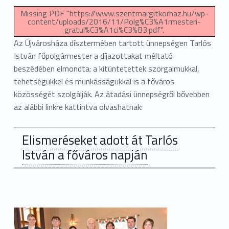
Missing PDF "https://www.szentmargitkorhaz.hu/wp-
content/uploads/2016/11/Polg%C3%A1rmesteri-
gratul%C3%A1ci%C3%B3.pdf".
Az Újvárosháza dísztermében tartott ünnepségen Tarlós
István főpolgármester a díjazottakat méltató
beszédében elmondta: a kitüntetettek szorgalmukkal,
tehetségükkel és munkásságukkal is a főváros
közösségét szolgálják. Az átadási ünnepségről bővebben
az alábbi linkre kattintva olvashatnak:
Elismeréseket adott át Tarlós
István a főváros napján