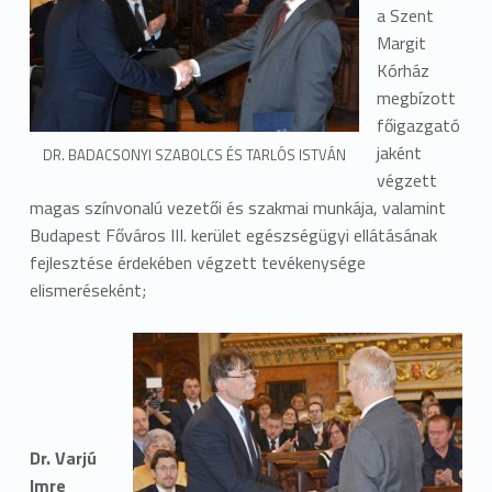
a Szent
Margit
Kórház
megbízott
főigazgató
jaként
DR. BADACSONYI SZABOLCS ÉS TARLÓS ISTVÁN
végzett
magas színvonalú vezetői és szakmai munkája, valamint
Budapest Főváros III. kerület egészségügyi ellátásának
fejlesztése érdekében végzett tevékenysége
elismeréseként;
Dr. Varjú
Imre