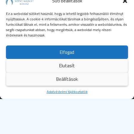
Süti beállítások
Ez a weboldal sütiket használ, hogy a lehető legjobb felhasználói élményt
nyújthassuk. A cookie-k információkat tárolnak a böngészőjében, és olyan
funkciókat látnak el, mint a felismerés, amikor visszatér a weboldalunkra, és
segíti csapatunkat abban, hogy megértsük, a weboldal mely részei
érdekesek és hasznosak.
SEGÉLYHÍVÓSZÁMOK
Elfogad
104
mentők
Elutasít
105
tűzoltóság
Beállítások
107
rendőrség
Kezdőoldal
Adatvédelmi tájékoztatók
Több
112
egységes európai segélyhívószám
© 2023 Budapesti Szent Margit Kórház