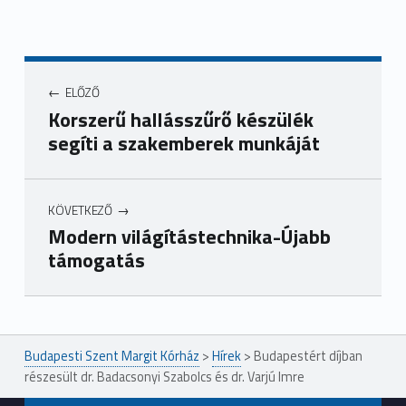
ELŐZŐ
Korszerű hallásszűrő készülék
segíti a szakemberek munkáját
KÖVETKEZŐ
Modern világítástechnika-Újabb
támogatás
Ugrás a főmenühöz
Budapesti Szent Margit Kórház
>
Hírek
>
Budapestért díjban
részesült dr. Badacsonyi Szabolcs és dr. Varjú Imre