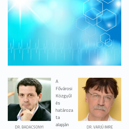
A
Fővárosi
Közgyűl
és
határoza
ta
alapján
DR. BADACSONYI
DR. VARJÚ IMRE