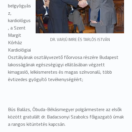
belgyógyás
z,
kardiológus
, a Szent
Margit
DR. VARJÚ IMRE ÉS TARLÓS ISTVÁN
Kórház
Kardiológiai
Osztályának osztályvezető főorvosa részére Budapest
lakosságának egészségügyi ellátásában végzett
kimagasló, lelkiismeretes és magas színvonalú, több
évtizedes gyógyító tevékenységéért;
Bús Balázs, Óbuda-Békásmegyer polgármestere az elsők
között gratulált dr. Badacsonyi Szabolcs főigazgató úrnak
a rangos kitüntetés kapcsán.