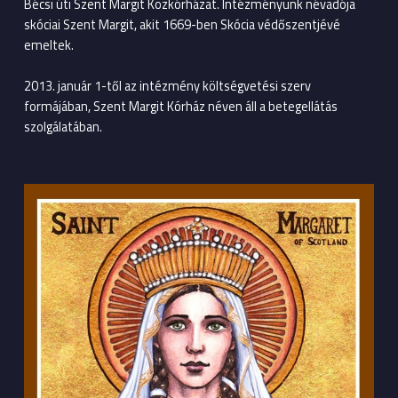
Bécsi úti Szent Margit Közkórházat. Intézményünk névadója
skóciai Szent Margit, akit 1669-ben Skócia védőszentjévé
emeltek.
2013. január 1-től az intézmény költségvetési szerv
formájában, Szent Margit Kórház néven áll a betegellátás
szolgálatában.