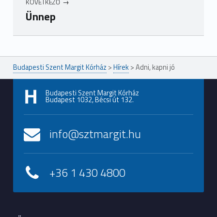
KÖVETKEZŐ
Ünnep
Ugrás a főmenühöz
Budapesti Szent Margit Kórház
>
Hírek
>
Adni, kapni jó
Budapesti Szent Margit Kórház
Budapest 1032, Bécsi út 132.
info@sztmargit.hu
+36 1 430 4800