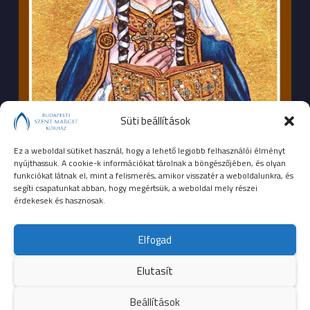
Süti beállítások
Ez a weboldal sütiket használ, hogy a lehető legjobb felhasználói élményt
nyújthassuk. A cookie-k információkat tárolnak a böngészőjében, és olyan
funkciókat látnak el, mint a felismerés, amikor visszatér a weboldalunkra, és
segíti csapatunkat abban, hogy megértsük, a weboldal mely részei
érdekesek és hasznosak.
SEGÉLYHÍVÓSZÁMOK
Elfogad
104
mentők
Elutasít
105
tűzoltóság
Beállítások