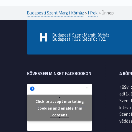
Budapesti Szent Margit Kórház
>
Hírek
>
Ünnep
Budapesti Szent Margit Kórház
Budapest 1032, Bécsi út 132.
KÖVESSEN MINKET FACEBOOKON
A KÓR
1897. 
adták 
Szent 
Click to accept marketing
Szent Margit Kórház
Intézm
cookies and enable this
Szent 
content
védősz