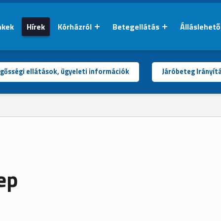
nkek
Hírek
Kórházról
Betegellátás
Álláslehet
gősségi ellátások, ügyeleti információk
Járóbeteg Irányít
ep