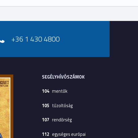
+36 1 430 4800
SEGÉLYHÍVÓSZÁMOK
104
mentők
105
tűzoltóság
107
rendőrség
112
egységes európai