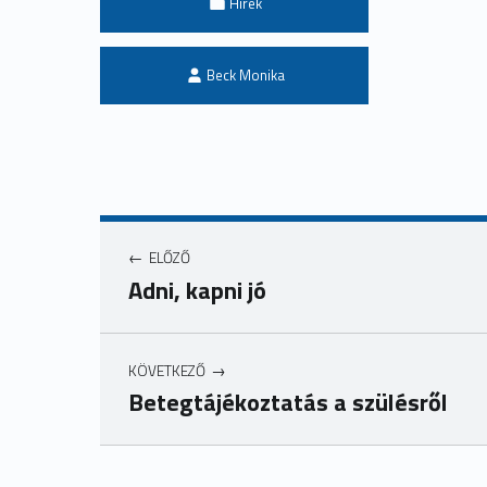
Hírek
Written by:
Beck Monika
ELŐZŐ
Adni, kapni jó
KÖVETKEZŐ
Betegtájékoztatás a szülésről
Ugrás a főmenühöz