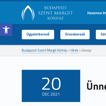
Hasznos li
Open toolbar
BUDAPESTI
SZENT
MARGIT
Ügyeletkereső
Orvoskereső
Sür
KÓRHÁZ
Budapesti Szent Margit Kórház
>
Hírek
>
Ünnep
20
POSTED ON:
Ünn
DEC
2021