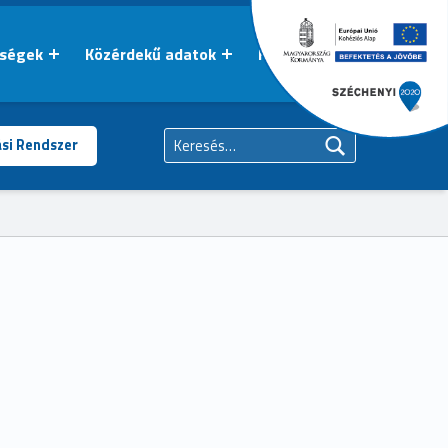
őségek
Közérdekű adatok
Kapcsolat
Keresés:
ási Rendszer