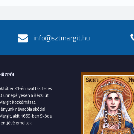
info@sztmargit.hu
HÁZRÓL
október 31-én avatták fel és
át ünnepélyesen a Bécsi úti
Margit Közkórházat.
ényünk névadója skóciai
Margit, akit 1669-ben Skócia
entjévé emeltek.