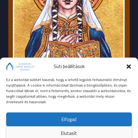
Süti beállítások
Ez a weboldal sütiket használ, hogy a lehető legjobb felhasználói élményt
nyújthassuk. A cookie-k információkat tárolnak a böngészőjében, és olyan
funkciókat látnak el, mint a felismerés, amikor visszatér a weboldalunkra, és
segíti csapatunkat abban, hogy megértsük, a weboldal mely részei
érdekesek és hasznosak.
SEGÉLYHÍVÓSZÁMOK
Elfogad
104
mentők
Elutasít