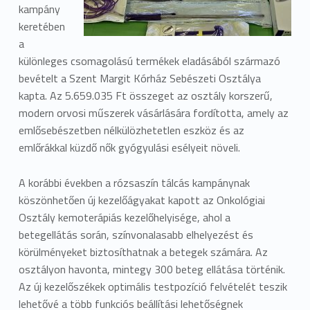
kampány
keretében
a
különleges csomagolású termékek eladásából származó
bevételt a Szent Margit Kórház Sebészeti Osztálya
kapta. Az 5.659.035 Ft összeget az osztály korszerű,
modern orvosi műszerek vásárlására fordította, amely az
emlősebészetben nélkülözhetetlen eszköz és az
emlőrákkal küzdő nők gyógyulási esélyeit növeli.
A korábbi években a rózsaszín tálcás kampánynak
köszönhetően új kezelőágyakat kapott az Onkológiai
Osztály kemoterápiás kezelőhelyisége, ahol a
betegellátás során, színvonalasabb elhelyezést és
körülményeket biztosíthatnak a betegek számára. Az
osztályon havonta, mintegy 300 beteg ellátása történik.
Az új kezelőszékek optimális testpozíció felvételét teszik
lehetővé a több funkciós beállítási lehetőségnek