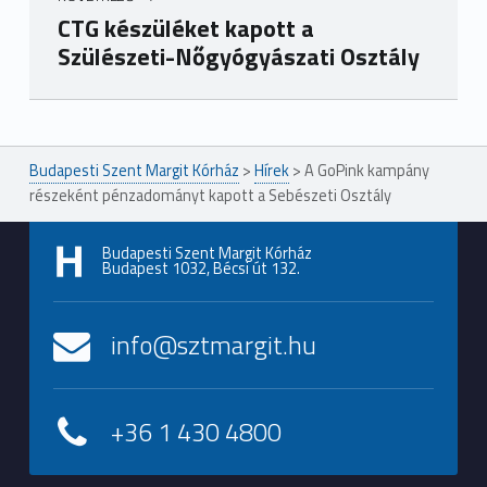
CTG készüléket kapott a
Szülészeti-Nőgyógyászati Osztály
Ugrás a főmenühöz
Budapesti Szent Margit Kórház
>
Hírek
>
A GoPink kampány
részeként pénzadományt kapott a Sebészeti Osztály
Budapesti Szent Margit Kórház
Budapest 1032, Bécsi út 132.
info@sztmargit.hu
+36 1 430 4800