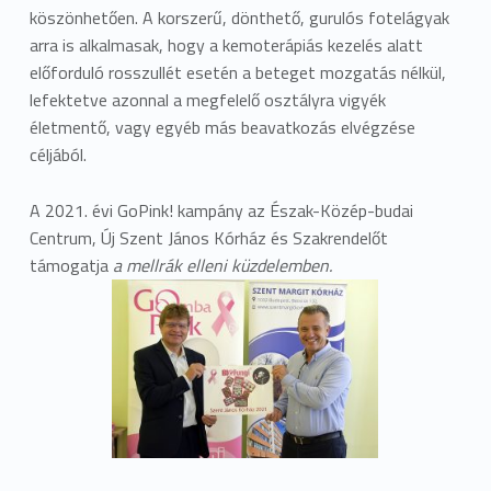
köszönhetően. A korszerű, dönthető, gurulós fotelágyak
arra is alkalmasak, hogy a kemoterápiás kezelés alatt
előforduló rosszullét esetén a beteget mozgatás nélkül,
lefektetve azonnal a megfelelő osztályra vigyék
életmentő, vagy egyéb más beavatkozás elvégzése
céljából.
A 2021. évi GoPink! kampány az Észak-Közép-budai
Centrum, Új Szent János Kórház és Szakrendelőt
támogatja
a mellrák elleni küzdelemben.