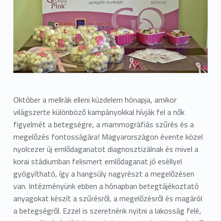
Október a mellrák elleni küzdelem hónapja, amikor
világszerte különböző kampányokkal hívják fel a nők
figyelmét a betegségre, a mammográfiás szűrés és a
megelőzés fontosságára! Magyarországon évente közel
nyolcezer új emlődaganatot diagnosztizálnak és mivel a
korai stádiumban felismert emlődaganat jó eséllyel
gyógyítható, így a hangsúly nagyrészt a megelőzésen
van. Intézményünk ebben a hónapban betegtájékoztató
anyagokat készít a szűrésről, a megelőzésről és magáról
a betegségről. Ezzel is szeretnénk nyitni a lakosság felé,