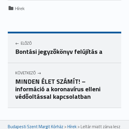
Categorized in:
Hírek
ELŐZŐ
Bontási jegyzőkönyv felújítás a
KÖVETKEZŐ
MINDEN ÉLET SZÁMÍT! –
információ a koronavírus elleni
védőoltással kapcsolatban
Ugrás a főmenühöz
Budapesti Szent Margit Kórház
>
Hírek
>
Leltár miatt zárva lesz