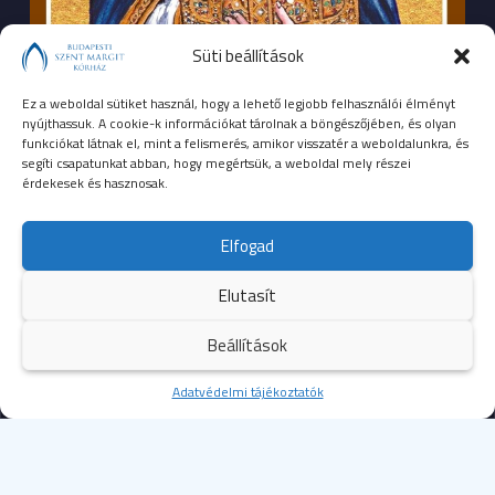
Süti beállítások
Ez a weboldal sütiket használ, hogy a lehető legjobb felhasználói élményt
nyújthassuk. A cookie-k információkat tárolnak a böngészőjében, és olyan
funkciókat látnak el, mint a felismerés, amikor visszatér a weboldalunkra, és
segíti csapatunkat abban, hogy megértsük, a weboldal mely részei
érdekesek és hasznosak.
SEGÉLYHÍVÓSZÁMOK
Elfogad
104
mentők
Elutasít
105
tűzoltóság
Beállítások
107
rendőrség
Kezdőoldal
Adatvédelmi tájékoztatók
Több
112
egységes európai segélyhívószám