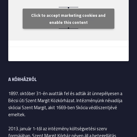
Click to accept marketing cookies and
Szent Margit Kórház
enable this content
A KÓRHÁZRÓL
1897. október 31-én avatták fel és adták át ünnepélyesen a
Bécsi úti Szent Margit Közkórházat. Intézményünk névadója
skóciai Szent Margit, akit 1669-ben Skócia védőszentjévé
emeltek.
2013. január 1-től az intézmény költségvetési szerv
formájában, Szent Margit Kórház néven áll a betegellátás