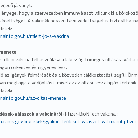
terjedő járványt.
lényege, hogy a szervezetben immunválaszt váltunk ki a kórokozó (
a védettséget. A vakcinák hosszú távú védettséget is biztosíthatna
letek:
inainfo.gov.hu/miert-jo-a-vakcina
 menete
us elleni vakcina felhasználása a lakosság tömeges oltására várh
gon önkéntes és ingyenes lesz.
ió az igények felmérését és a közvetlen tájékoztatást segíti. Önma
n megkapja a védőoltást, mivel az az oltási terv alapján történik.
letek:
cinainfo.gov.hu/az-oltas-menete
dések-válaszok a vakcináról
(Pfizer-BioNTech vakcina):
navirus.gov.hu/cikkek/gyakori-kerdesek-valaszok-vakcinarol-pfizer