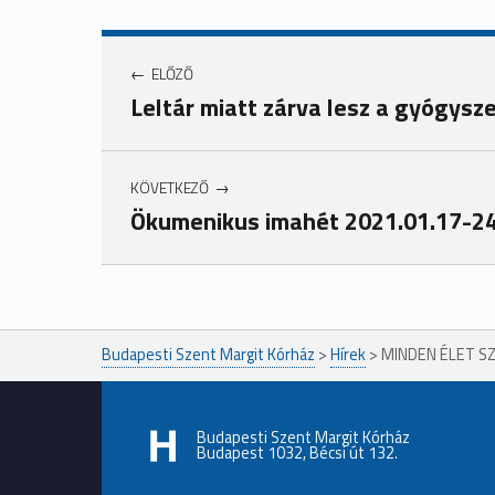
ELŐZŐ
Leltár miatt zárva lesz a gyógysz
KÖVETKEZŐ
Ökumenikus imahét 2021.01.17-24
Ugrás a főmenühöz
Budapesti Szent Margit Kórház
>
Hírek
>
MINDEN ÉLET SZÁ
Budapesti Szent Margit Kórház
Budapest 1032, Bécsi út 132.