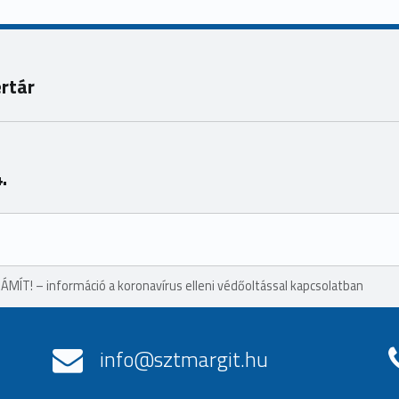
ertár
.
MÍT! – információ a koronavírus elleni védőoltással kapcsolatban
info@sztmargit.hu