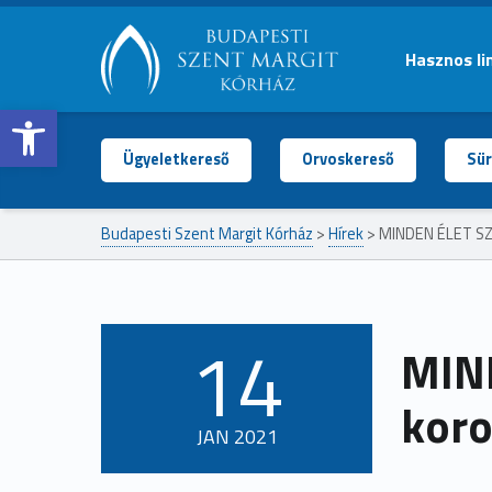
Hasznos li
Open toolbar
BUDAPESTI
SZENT
MARGIT
Ügyeletkereső
Orvoskereső
Sür
KÓRHÁZ
Budapesti Szent Margit Kórház
>
Hírek
>
MINDEN ÉLET SZÁ
14
MIND
POSTED ON:
koro
JAN
2021