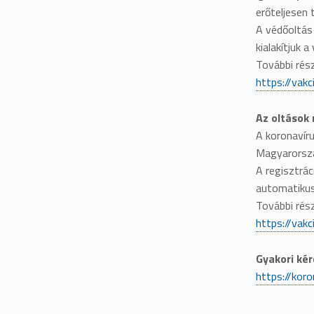
erőteljesen 
A védőoltás 
kialakítjuk 
További rész
https://vakc
Az oltások
A koronavír
Magyarorszá
A regisztrác
automatikusa
További rész
https://vak
Gyakori kér
https://koro