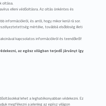
 oltása.
avírus elleni védőoltásra. Az oltás önkéntes és
b információkról, és arról, hogy mikor kerül rá sor.
eszélyeztetettség mértéke, továbbá elsőbbség illeti
akcinával kapcsolatos információkról és teendőkről!
édekezni, az egész világban terjedő járványt így
édőoltásokkal lehet a leghatékonyabban védekezni. Ez
udjuk megfékezni a jelenleg az egész világon