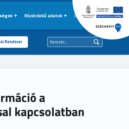
őségek
Közérdekű adatok
Kapcsolat
Keresés:
ási Rendszer
rmáció a
sal kapcsolatban