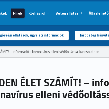
nkek
Hírek
Kórházról
Betegellátás
Álláslehet
gősségi ellátások, ügyeleti információk
Járóbeteg Irányít
MÍT! – információ a koronavírus elleni védőoltással kapcsolatban
EN ÉLET SZÁMÍT! – info
navírus elleni védőoltás