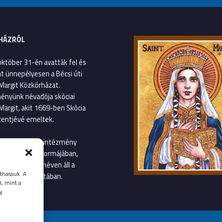
HÁZRÓL
október 31-én avatták fel és
át ünnepélyesen a Bécsi úti
Margit Közkórházat.
ényünk névadója skóciai
Margit, akit 1669-ben Skócia
entjévé emeltek.
január 1-től az intézmény
gvetési szerv formájában,
Margit Kórház néven áll a
thassuk. A
llátás szolgálatában.
l, mint a
y