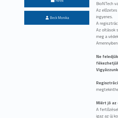
Hírek
BioNTech va
Az előzetes 
Written by:
ingyenes.
Beck Monika
A regisztrác
Az oltások 
meg a védek
Amennyiben s
Ne feledjük
fékezhetjü
Vigyázzunk
Regisztráci
megtekinth
Miért jó az
A fertőzése
igaz az új k