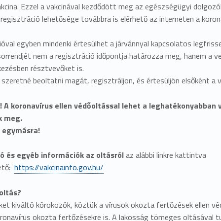
kcina. Ezzel a vakcinával kezdődött meg az egészségügyi dolgozók
regisztráció lehetősége továbbra is elérhető az interneten a koron
ióval egyben mindenki értesülhet a járvánnyal kapcsolatos legfrisseb
sorrendjét nem a regisztráció időpontja határozza meg, hanem a v
ezésben résztvevőket is.
zeretné beoltatni magát, regisztráljon, és értesüljön elsőként a v
! A koronavírus ellen védőoltással lehet a leghatékonyabban v
k meg.
 egymásra!
ó és egyéb információk az oltásról
az alábbi linkre kattintva
ető:
https://vakcinainfo.gov.hu/
 oltás?
ket kiváltó kórokozók, köztük a vírusok okozta fertőzések ellen v
oronavírus okozta fertőzésekre is. A lakosság tömeges oltásával t