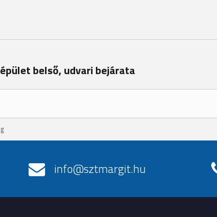
épület belső, udvari bejárata
ág
info@sztmargit.hu