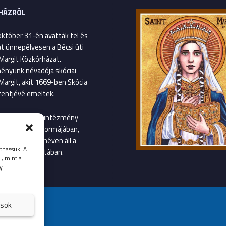
HÁZRÓL
október 31-én avatták fel és
át ünnepélyesen a Bécsi úti
Margit Közkórházat.
ényünk névadója skóciai
Margit, akit 1669-ben Skócia
entjévé emeltek.
január 1-től az intézmény
gvetési szerv formájában,
Margit Kórház néven áll a
thassuk. A
llátás szolgálatában.
l, mint a
y
ások