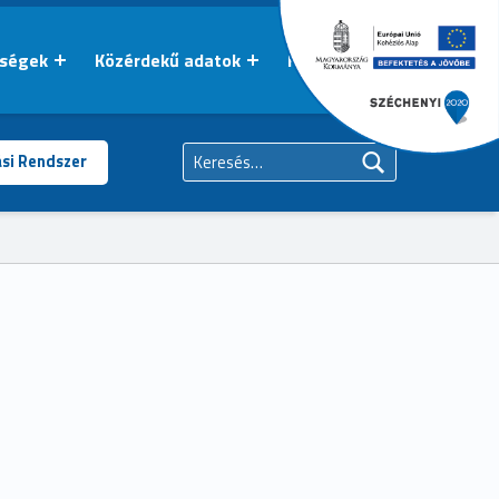
őségek
Közérdekű adatok
Kapcsolat
Keresés:
ási Rendszer