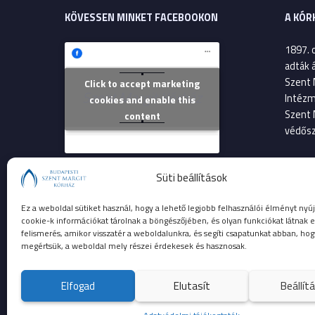
KÖVESSEN MINKET FACEBOOKON
A KÓR
1897. 
adták 
Szent 
Click to accept marketing
Szent Margit Kórház
Intézm
cookies and enable this
Szent 
content
védősz
2013. 
Süti beállítások
költsé
Szent 
Ez a weboldal sütiket használ, hogy a lehető legjobb felhasználói élményt nyúj
betege
cookie-k információkat tárolnak a böngészőjében, és olyan funkciókat látnak e
felismerés, amikor visszatér a weboldalunkra, és segíti csapatunkat abban, hog
megértsük, a weboldal mely részei érdekesek és hasznosak.
Elfogad
Elutasít
Beállít
© 2023 Budapesti Szent Margit Kórház