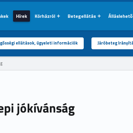
nkek
Hírek
Kórházról
Betegellátás
Álláslehet
gősségi ellátások, ügyeleti információk
Járóbeteg Irányít
ág
pi jókívánság