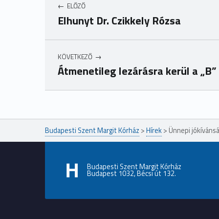
ELŐZŐ
Elhunyt Dr. Czikkely Rózsa
KÖVETKEZŐ
Átmenetileg lezárásra kerül a „B” 
Ugrás a főmenühöz
Budapesti Szent Margit Kórház
>
Hírek
>
Ünnepi jókíváns
Budapesti Szent Margit Kórház
Budapest 1032, Bécsi út 132.