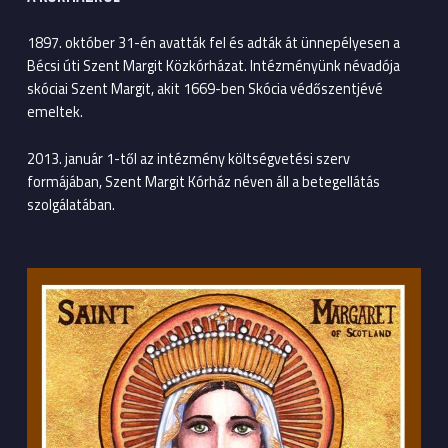
1897. október 31-én avatták fel és adták át ünnepélyesen a
Bécsi úti Szent Margit Közkórházat. Intézményünk névadója
skóciai Szent Margit, akit 1669-ben Skócia védőszentjévé
emeltek.
2013. január 1-től az intézmény költségvetési szerv
formájában, Szent Margit Kórház néven áll a betegellátás
szolgálatában.