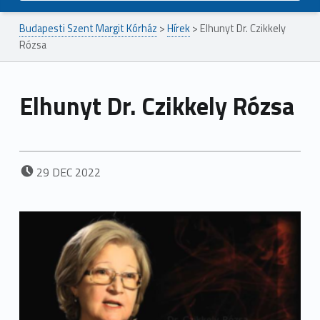
Budapesti Szent Margit Kórház
>
Hírek
>
Elhunyt Dr. Czikkely
Rózsa
Elhunyt Dr. Czikkely Rózsa
POSTED ON:
29
DEC
2022