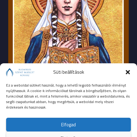
Süti beállítások
Ez a weboldal sütiket használ, hogy a lehető legjobb felhasználói élményt
nyújthassuk. A cookie-k információkat tárolnak a böngészőjében, és olyan
funkciókat látnak el, mint a felismerés, amikor visszatér a weboldalunkra, és
segíti csapatunkat abban, hogy megértsük, a weboldal mely részei
érdekesek és hasznosak.
SEGÉLYHÍVÓSZÁMOK
Elfogad
104
mentők