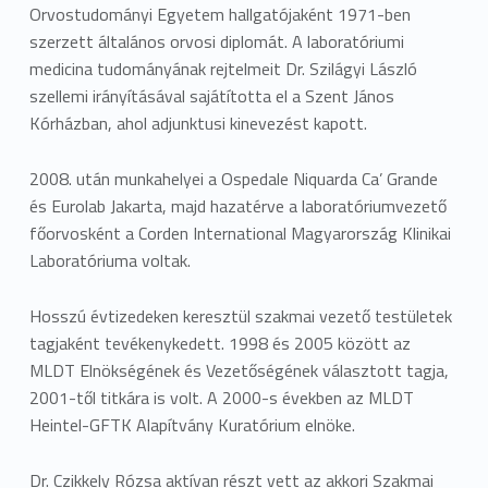
Orvostudományi Egyetem hallgatójaként 1971-ben
szerzett általános orvosi diplomát. A laboratóriumi
medicina tudományának rejtelmeit Dr. Szilágyi László
szellemi irányításával sajátította el a Szent János
Kórházban, ahol adjunktusi kinevezést kapott.
2008. után munkahelyei a Ospedale Niquarda Ca’ Grande
és Eurolab Jakarta, majd hazatérve a laboratóriumvezető
főorvosként a Corden International Magyarország Klinikai
Laboratóriuma voltak.
Hosszú évtizedeken keresztül szakmai vezető testületek
tagjaként tevékenykedett. 1998 és 2005 között az
MLDT Elnökségének és Vezetőségének választott tagja,
2001-től titkára is volt. A 2000-s években az MLDT
Heintel-GFTK Alapítvány Kuratórium elnöke.
Dr. Czikkely Rózsa aktívan részt vett az akkori Szakmai