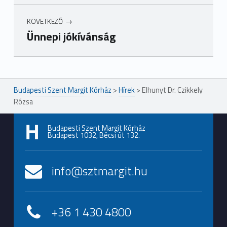
KÖVETKEZŐ
Ünnepi jókívánság
Ugrás a főmenühöz
Budapesti Szent Margit Kórház
>
Hírek
>
Elhunyt Dr. Czikkely
Rózsa
Budapesti Szent Margit Kórház
Budapest 1032, Bécsi út 132.
info@sztmargit.hu
+36 1 430 4800