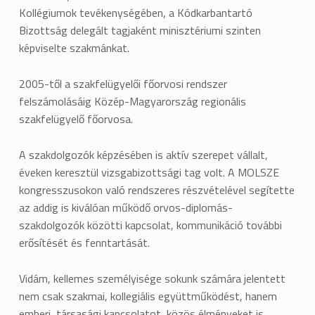
Kollégiumok tevékenységében, a Kódkarbantartó
Bizottság delegált tagjaként minisztériumi szinten
képviselte szakmánkat.
2005-től a szakfelügyelői főorvosi rendszer
felszámolásáig Közép-Magyarország regionális
szakfelügyelő főorvosa.
A szakdolgozók képzésében is aktív szerepet vállalt,
éveken keresztül vizsgabizottsági tag volt. A MOLSZE
kongresszusokon való rendszeres részvételével segítette
az addig is kiválóan működő orvos-diplomás-
szakdolgozók közötti kapcsolat, kommunikáció további
erősítését és fenntartását.
Vidám, kellemes személyisége sokunk számára jelentett
nem csak szakmai, kollegiális együttműködést, hanem
emberi, társasági kapcsolatot, közös élményeket is.