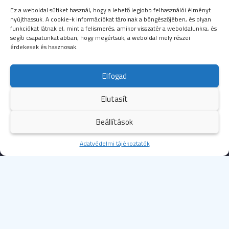
Ez a weboldal sütiket használ, hogy a lehető legjobb felhasználói élményt
nyújthassuk. A cookie-k információkat tárolnak a böngészőjében, és olyan
funkciókat látnak el, mint a felismerés, amikor visszatér a weboldalunkra, és
segíti csapatunkat abban, hogy megértsük, a weboldal mely részei
érdekesek és hasznosak.
SEGÉLYHÍVÓSZÁMOK
Elfogad
104
mentők
Elutasít
105
tűzoltóság
Beállítások
107
rendőrség
Kezdőoldal
Adatvédelmi tájékoztatók
Több
112
egységes európai segélyhívószám
© 2023 Budapesti Szent Margit Kórház