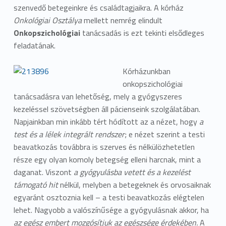
szenvedő betegeinkre és családtagjaikra. A kórház
Onkológiai Osztálya
mellett nemrég elindult
Onkopszichológiai
tanácsadás is ezt tekinti elsődleges
feladatának.
Kórházunkban
onkopszichológiai
tanácsadásra van lehetőség, mely a gyógyszeres
kezeléssel szövetségben áll pácienseink szolgálatában.
Napjainkban min inkább tért hódított az a nézet, hogy
a
test és a lélek integrált rendszer
; e nézet szerint a testi
beavatkozás továbbra is szerves és nélkülözhetetlen
része egy olyan komoly betegség elleni harcnak, mint a
daganat. Viszont
a gyógyulásba vetett és a kezelést
támogató hit
nélkül, melyben a betegeknek és orvosaiknak
egyaránt osztoznia kell – a testi beavatkozás elégtelen
lehet. Nagyobb a valószínűsége a gyógyulásnak akkor, ha
az egész embert mozgósítjuk az egészsége érdekében.
A