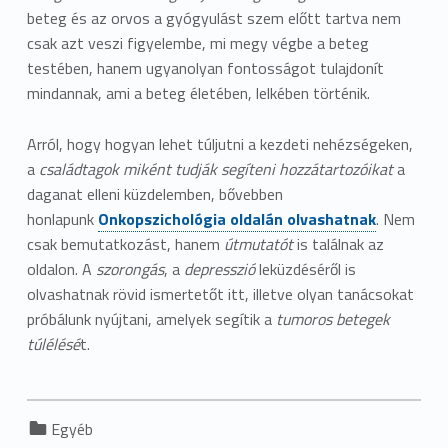
beteg és az orvos a gyógyulást szem előtt tartva nem
csak azt veszi figyelembe, mi megy végbe a beteg
testében, hanem ugyanolyan fontosságot tulajdonít
mindannak, ami a beteg életében, lelkében történik.
Arról, hogy hogyan lehet túljutni a kezdeti nehézségeken,
a
családtagok miként tudják segíteni hozzátartozóikat
a
daganat elleni küzdelemben, bővebben
honlapunk
Onkopszichológia oldalán olvashatnak
. Nem
csak bemutatkozást, hanem
útmutatót
is találnak az
oldalon. A
szorongás
, a
depresszió
leküzdéséről is
olvashatnak rövid ismertetőt itt, illetve olyan tanácsokat
próbálunk nyújtani, amelyek segítik a
tumoros betegek
túlélésé
t.
Categorized in:
Egyéb