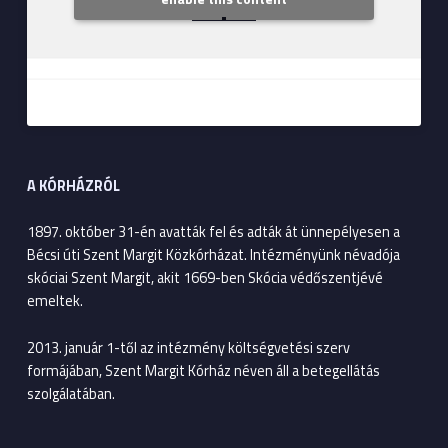
A KÓRHÁZRÓL
1897. október 31-én avatták fel és adták át ünnepélyesen a
Bécsi úti Szent Margit Közkórházat. Intézményünk névadója
skóciai Szent Margit, akit 1669-ben Skócia védőszentjévé
emeltek.
2013. január 1-től az intézmény költségvetési szerv
formájában, Szent Margit Kórház néven áll a betegellátás
szolgálatában.