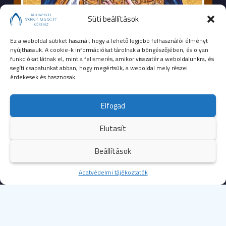
Süti beállítások
Ez a weboldal sütiket használ, hogy a lehető legjobb felhasználói élményt
nyújthassuk. A cookie-k információkat tárolnak a böngészőjében, és olyan
funkciókat látnak el, mint a felismerés, amikor visszatér a weboldalunkra, és
segíti csapatunkat abban, hogy megértsük, a weboldal mely részei
érdekesek és hasznosak.
SEGÉLYHÍVÓSZÁMOK
Elfogad
104
mentők
Elutasít
105
tűzoltóság
Beállítások
107
rendőrség
Kezdőoldal
Adatvédelmi tájékoztatók
Több
112
egységes európai segélyhívószám