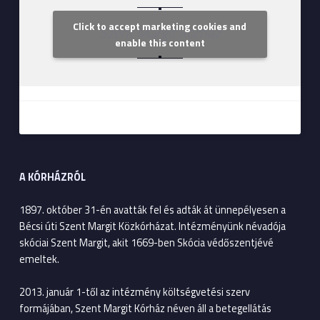
Click to accept marketing cookies and
Szent Margit Kórház
enable this content
A KÓRHÁZRÓL
1897. október 31-én avatták fel és adták át ünnepélyesen a
Bécsi úti Szent Margit Közkórházat. Intézményünk névadója
skóciai Szent Margit, akit 1669-ben Skócia védőszentjévé
emeltek.
2013. január 1-től az intézmény költségvetési szerv
formájában, Szent Margit Kórház néven áll a betegellátás