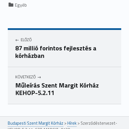
Categorized in:
Egyéb
ELŐZŐ
87 millió forintos fejlesztés a
kórházban
KÖVETKEZŐ
Műleírás Szent Margit Kórház
KEHOP-5.2.11
Ugrás a főmenühöz
Budapesti Szent Margit Kórház
>
Hírek
>
Szerződéstervezet-