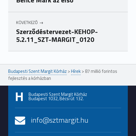
Bence Márk az első
KÖVETKEZŐ
Szerződéstervezet-KEHOP-
5.2.11_SZT-MARGIT_0120
Ugrás a főmenühöz
Budapesti Szent Margit Kórház
>
Hírek
>
87 millió forintos
fejlesztés a kórházban
Budapesti Szent Margit Kórház
Budapest 1032, Bécsi út 132.
info@sztmargit.hu