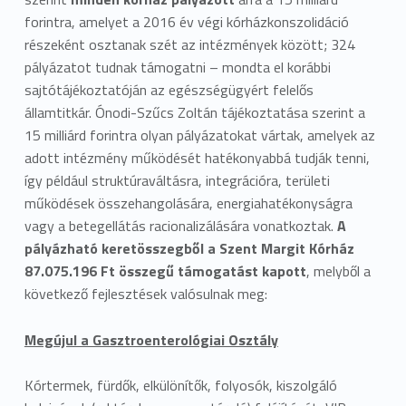
forintra, amelyet a 2016 év végi kórházkonszolidáció
részeként osztanak szét az intézmények között; 324
pályázatot tudnak támogatni – mondta el korábbi
sajtótájékoztatóján az egészségügyért felelős
államtitkár. Ónodi-Szűcs Zoltán tájékoztatása szerint a
15 milliárd forintra olyan pályázatokat vártak, amelyek az
adott intézmény működését hatékonyabbá tudják tenni,
így például struktúraváltásra, integrációra, területi
működések összehangolására, energiahatékonyságra
vagy a betegellátás racionalizálására vonatkoztak.
A
pályázható keretösszegből a Szent Margit Kórház
87.075.196 Ft összegű támogatást kapott
, melyből a
következő fejlesztések valósulnak meg:
Megújul a Gasztroenterológiai Osztály
Kórtermek, fürdők, elkülönítők, folyosók, kiszolgáló