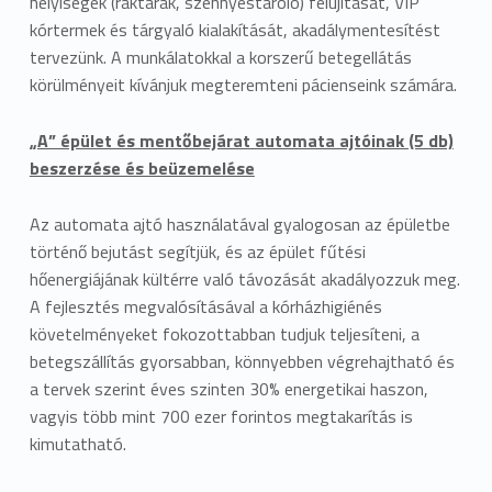
helyiségek (raktárak, szennyestároló) felújítását, VIP
kórtermek és tárgyaló kialakítását, akadálymentesítést
tervezünk. A munkálatokkal a korszerű betegellátás
körülményeit kívánjuk megteremteni pácienseink számára.
„A” épület és mentőbejárat automata ajtóinak (5 db)
beszerzése és beüzemelése
Az automata ajtó használatával gyalogosan az épületbe
történő bejutást segítjük, és az épület fűtési
hőenergiájának kültérre való távozását akadályozzuk meg.
A fejlesztés megvalósításával a kórházhigiénés
követelményeket fokozottabban tudjuk teljesíteni, a
betegszállítás gyorsabban, könnyebben végrehajtható és
a tervek szerint éves szinten 30% energetikai haszon,
vagyis több mint 700 ezer forintos megtakarítás is
kimutatható.