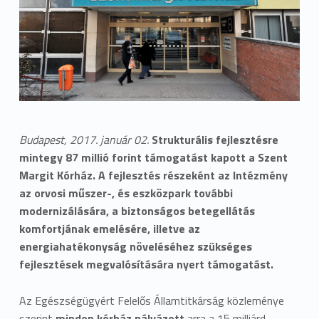
Budapest, 2017. január 02.
Strukturális fejlesztésre
mintegy 87 millió forint támogatást kapott a Szent
Margit Kórház. A fejlesztés részeként az Intézmény
az orvosi műszer-, és eszközpark további
modernizálására, a biztonságos betegellátás
komfortjának emelésére, illetve az
energiahatékonyság növeléséhez szükséges
fejlesztések megvalósítására nyert támogatást.
Az Egészségügyért Felelős Államtitkárság közleménye
szerint
minden kórház pályázott
arra a 15 milliárd