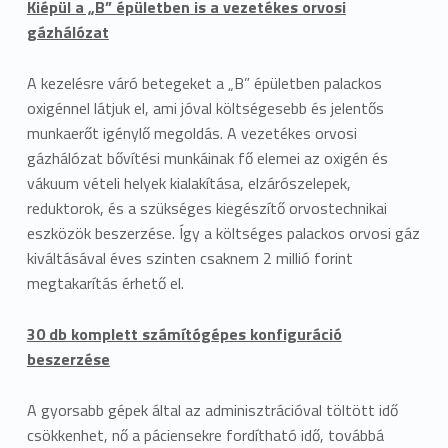
Kiépül a „B” épületben is a vezetékes orvosi
gázhálózat
A kezelésre váró betegeket a „B” épületben palackos
oxigénnel látjuk el, ami jóval költségesebb és jelentős
munkaerőt igénylő megoldás. A vezetékes orvosi
gázhálózat bővítési munkáinak fő elemei az oxigén és
vákuum vételi helyek kialakítása, elzárószelepek,
reduktorok, és a szükséges kiegészítő orvostechnikai
eszközök beszerzése. Így a költséges palackos orvosi gáz
kiváltásával éves szinten csaknem 2 millió forint
megtakarítás érhető el.
30 db komplett számítógépes konfiguráció
beszerzése
A gyorsabb gépek által az adminisztrációval töltött idő
csökkenhet, nő a páciensekre fordítható idő, továbbá