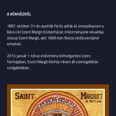
A KÓRHÁZRÓL
1897. október 31-én avatták fel és adták át ünnepélyesen a
Bécsi úti Szent Margit Közkórházat. Intézményünk névadója
skóciai Szent Margit, akit 1669-ben Skócia védőszentjévé
emeltek.
2013. január 1-től az intézmény költségvetési szerv
formájában, Szent Margit Kórház néven áll a betegellátás
szolgálatában.