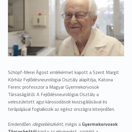
Schöpf-Merei Ágost emlékérmet kapott a Szent Margit
Kórház Fejlődésneurológiai Osztály alapítója, Katona
Ferenc professzor a Magyar Gyermekorvosok
Társaságától. A Fejlődésneurológiai Osztály a
veleszületett agyi károsodások kivizsgálásával és
terápiájával foglalkozik az egész országra kiterjedően.
Eredendően
idegsebészként
, mégis a
Gyermekorvosok
Társaságától
kapta az elismerést, azokért a