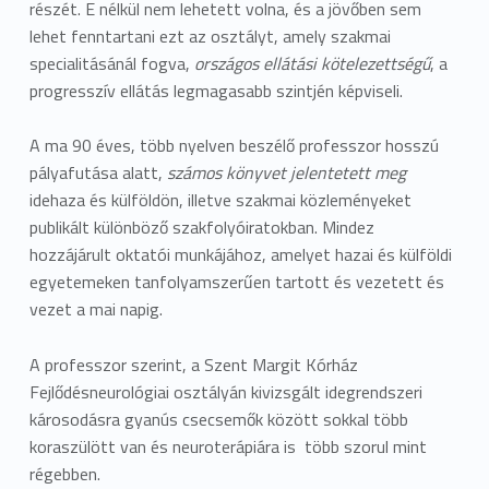
részét. E nélkül nem lehetett volna, és a jövőben sem
lehet fenntartani ezt az osztályt, amely szakmai
specialitásánál fogva,
országos ellátási kötelezettségű
, a
progresszív ellátás legmagasabb szintjén képviseli.
A ma 90 éves, több nyelven beszélő professzor hosszú
pályafutása alatt,
számos könyvet jelentetett meg
idehaza és külföldön, illetve szakmai közleményeket
publikált különböző szakfolyóiratokban. Mindez
hozzájárult oktatói munkájához, amelyet hazai és külföldi
egyetemeken tanfolyamszerűen tartott és vezetett és
vezet a mai napig.
A professzor szerint, a Szent Margit Kórház
Fejlődésneurológiai osztályán kivizsgált idegrendszeri
károsodásra gyanús csecsemők között sokkal több
koraszülött van és neuroterápiára is több szorul mint
régebben.