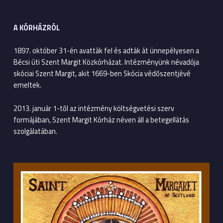
A KÓRHÁZRÓL
1897. október 31-én avatták fel és adták át ünnepélyesen a
Bécsi úti Szent Margit Közkórházat. Intézményünk névadója
skóciai Szent Margit, akit 1669-ben Skócia védőszentjévé
emeltek.
2013. január 1-től az intézmény költségvetési szerv
formájában, Szent Margit Kórház néven áll a betegellátás
szolgálatában.