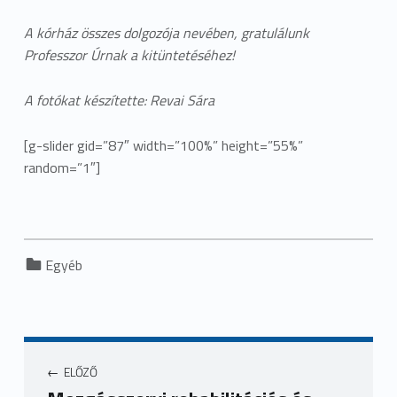
A kórház összes dolgozója nevében, gratulálunk
Professzor Úrnak a kitüntetéséhez!
A fotókat készítette: Revai Sára
[g-slider gid=”87″ width=”100%” height=”55%”
random=”1″]
Categorized in:
Egyéb
ELŐZŐ