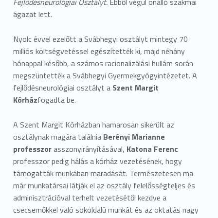
Fejlődésneurológiai Osztályt.
Ebből végül önálló szakmai
ágazat lett.
Nyolc évvel ezelőtt a Svábhegyi osztályt mintegy 70
milliós költségvetéssel egészítették ki, majd néhány
hónappal később, a számos racionalizálási hullám során
megszüntették a Svábhegyi Gyermekgyógyintézetet. A
fejlődésneurológiai osztályt a
Szent Margit
Kórház
fogadta be.
A Szent Margit Kórházban hamarosan sikerült az
osztálynak magára találnia
Berényi Marianne
professzor
asszonyirányításával,
Katona Ferenc
professzor pedig hálás a kórház vezetésének, hogy
támogatták munkában maradását. Természetesen ma
már munkatársai látják el az osztály felelősségteljes és
adminisztrációval terhelt vezetésétől kezdve a
csecsemőkkel való sokoldalú munkát és az oktatás nagy