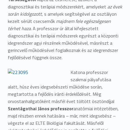
diagnosztikai és terápiai módszerekért, amelyeket
az évek
során kidolgozott
, s amelyek segítségével az osztályon
kezelt sérült csecsemők
majdnem fele egészségesen
térhet haza.
A professzor úr által kifejlesztett
diagnosztikai és terápiai módszerek egyrészt a központi
idegrendszer agyi részének működésével, másrészt a
gerincvelő működésével foglalkoznak és az idegrendszer
fejlődésével függnek össze.
Katona professzor
szakmai pályafutása
alatt, húsz éves idegsebészeti működése során,
megtartotta a fejlődés iránti érdeklődését. Még
orvostanhallgatóként másfél évet töltött ösztöndíjjal
Szentágothai János professzor
anatómiai intézetében,
majd részben ennek hatására – már, mint idegsebész –
végezte el az ELTE Biológiai fakultását. Másfelől