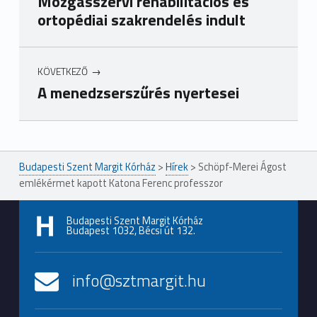
Mozgásszervi rehabilitációs és
ortopédiai szakrendelés indult
KÖVETKEZŐ
A menedzserszűrés nyertesei
Ugrás a főmenühöz
Budapesti Szent Margit Kórház
>
Hírek
>
Schöpf-Merei Ágost
emlékérmet kapott Katona Ferenc professzor
Budapesti Szent Margit Kórház
Budapest 1032, Bécsi út 132.
info@sztmargit.hu