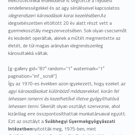
elektrotechnikai érdeklődése is segítette a fejlődési
rendellenességekkel és az agy sérüléseivel kapcsolatos
idegrendszeri károsodások korai kezelésében.
Az
idegsebészetben eltöltött 20 év alatt részt vett a
gyermekosztály megszervezésében. Sok olyan csecsemőt
és kisdedet operáltak, akinek a műtét megmentette az
életét, de túl magas arányban idegrendszerileg
károsultakká váltak.
[g-gallery gid=”87″ random=”1″ watermark=”1″
pagination=”inf_scroll”]
Így az 1970-es években azon igyekezett, hogy ezeket
az
agyi károsodásokat különböző módszerekkel, korán fel
lehessen ismerni és kezelhetővé illetve gyógyíthatóvá
lehessen tenni.
Sikerült olyan osztályt szerveznie, ahol
kizárólag erre összpontosíthattak munkatársaival együtt.
Ezt az osztályt a
Svábhegyi Gyermekgyógyászati
Intézetben
nyitották meg, 1975-ben, mint