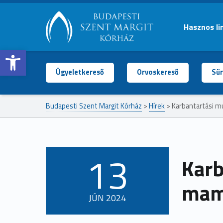
Hasznos li
Open toolbar
BUDAPESTI
SZENT
MARGIT
Ügyeletkereső
Orvoskereső
Sür
KÓRHÁZ
Budapesti Szent Margit Kórház
>
Hírek
>
Karbantartási m
13
Karb
POSTED ON:
mamm
JÚN
2024