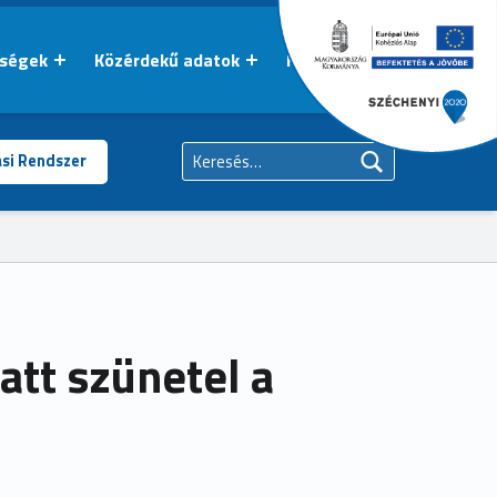
őségek
Közérdekű adatok
Kapcsolat
Keresés:
ási Rendszer
att szünetel a