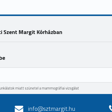
i Szent Margit Kórházban
tbe
unkálatok miatt szünetel a mammográfiai vizsgálat
info@sztmargit.hu