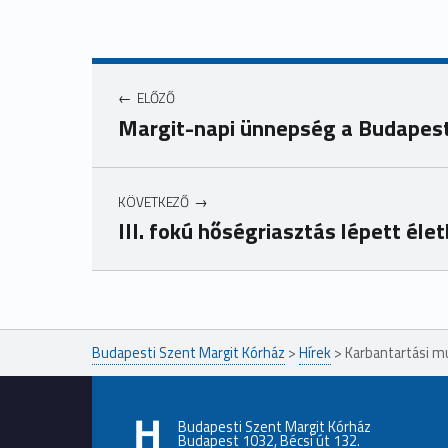
ELŐZŐ
Margit-napi ünnepség a Budapest
KÖVETKEZŐ
III. fokú hőségriasztás lépett éle
Ugrás a főmenühöz
Budapesti Szent Margit Kórház
>
Hírek
>
Karbantartási m
Budapesti Szent Margit Kórház
Budapest 1032, Bécsi út 132.