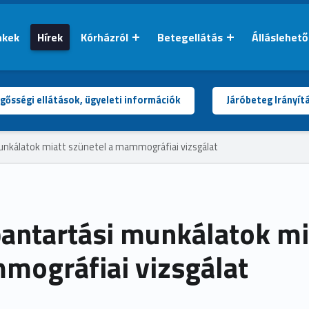
nkek
Hírek
Kórházról
Betegellátás
Álláslehet
gősségi ellátások, ügyeleti információk
Járóbeteg Irányít
unkálatok miatt szünetel a mammográfiai vizsgálat
antartási munkálatok mi
ográfiai vizsgálat