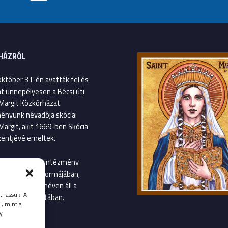
HÁZRÓL
október 31-én avatták fel és
át ünnepélyesen a Bécsi úti
Margit Közkórházat.
ényünk névadója skóciai
Margit, akit 1669-ben Skócia
entjévé emeltek.
január 1-től az intézmény
gvetési szerv formájában,
Margit Kórház néven áll a
thassuk. A
llátás szolgálatában.
l, mint a
y