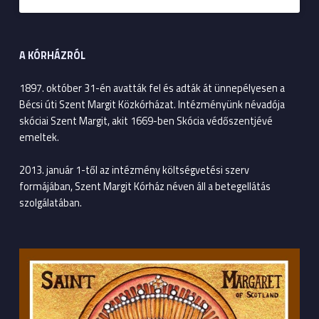
A KÓRHÁZRÓL
1897. október 31-én avatták fel és adták át ünnepélyesen a
Bécsi úti Szent Margit Közkórházat. Intézményünk névadója
skóciai Szent Margit, akit 1669-ben Skócia védőszentjévé
emeltek.
2013. január 1-től az intézmény költségvetési szerv
formájában, Szent Margit Kórház néven áll a betegellátás
szolgálatában.