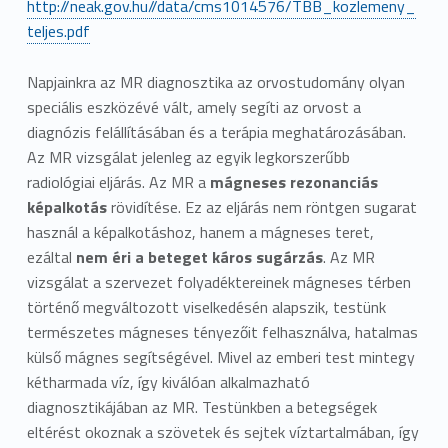
http://neak.gov.hu//data/cms1014576/TBB_kozlemeny_
teljes.pdf
Napjainkra az MR diagnosztika az orvostudomány olyan
speciális eszközévé vált, amely segíti az orvost a
diagnózis felállításában és a terápia meghatározásában.
Az MR vizsgálat jelenleg az egyik legkorszerűbb
radiológiai eljárás. Az MR a
mágneses rezonanciás
képalkotás
rövidítése. Ez az eljárás nem röntgen sugarat
használ a képalkotáshoz, hanem a mágneses teret,
ezáltal
nem éri a beteget káros sugárzás
. Az MR
vizsgálat a szervezet folyadéktereinek mágneses térben
történő megváltozott viselkedésén alapszik, testünk
természetes mágneses tényezőit felhasználva, hatalmas
külső mágnes segítségével. Mivel az emberi test mintegy
kétharmada víz, így kiválóan alkalmazható
diagnosztikájában az MR. Testünkben a betegségek
eltérést okoznak a szövetek és sejtek víztartalmában, így