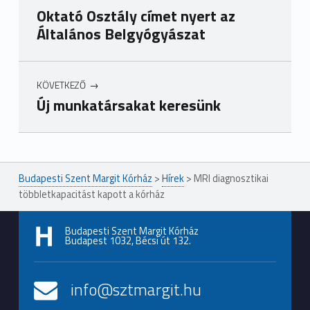
Oktató Osztály címet nyert az
Általános Belgyógyászat
KÖVETKEZŐ
Új munkatársakat keresünk
Ugrás a főmenühöz
Budapesti Szent Margit Kórház
>
Hírek
>
MRI diagnosztikai
többletkapacitást kapott a kórház
Budapesti Szent Margit Kórház
Budapest 1032, Bécsi út 132.
info@sztmargit.hu