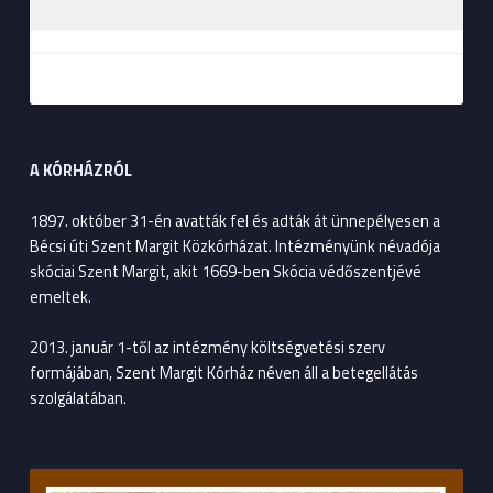
A KÓRHÁZRÓL
1897. október 31-én avatták fel és adták át ünnepélyesen a
Bécsi úti Szent Margit Közkórházat. Intézményünk névadója
skóciai Szent Margit, akit 1669-ben Skócia védőszentjévé
emeltek.
2013. január 1-től az intézmény költségvetési szerv
formájában, Szent Margit Kórház néven áll a betegellátás
szolgálatában.