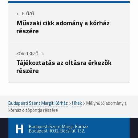
ELŐZŐ
Műszaki cikk adomány a kórház
részére
KÖVETKEZŐ
Tájékoztatás az oltásra érkezők
részére
Ugrás a főmenühöz
Budapesti Szent Margit Kórház
>
Hírek
>
Mélyhűtő adomány a
kórház oltópontja részére
Budapesti Szent Margit Kórház
Budapest 1032, Bécsi út 132.