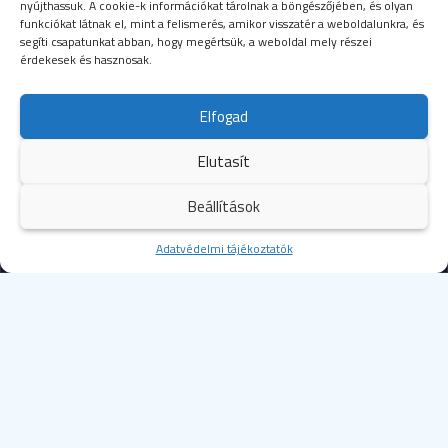
nyújthassuk. A cookie-k információkat tárolnak a böngészőjében, és olyan
funkciókat látnak el, mint a felismerés, amikor visszatér a weboldalunkra, és
segíti csapatunkat abban, hogy megértsük, a weboldal mely részei
érdekesek és hasznosak.
SEGÉLYHÍVÓSZÁMOK
Elfogad
104
mentők
Elutasít
105
tűzoltóság
Beállítások
107
rendőrség
Kezdőoldal
Adatvédelmi tájékoztatók
Több
112
egységes európai segélyhívószám
© 2023 Budapesti Szent Margit Kórház