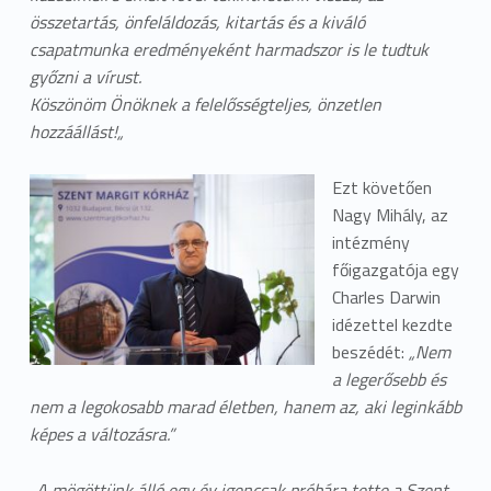
összetartás, önfeláldozás, kitartás és a kiváló
csapatmunka eredményeként harmadszor is le tudtuk
győzni a vírust.
Köszönöm Önöknek a felelősségteljes, önzetlen
hozzáállást!
„
Ezt követően
Nagy Mihály, az
intézmény
főigazgatója egy
Charles Darwin
idézettel kezdte
beszédét:
„Nem
a legerősebb és
nem a legokosabb marad életben, hanem az, aki leginkább
képes a változásra.”
„A mögöttünk álló egy év igencsak próbára tette a Szent