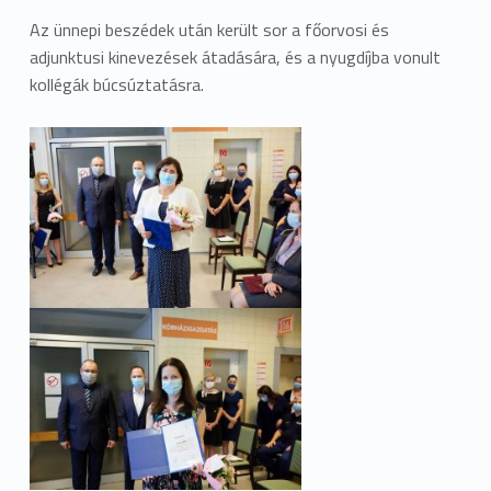
Az ünnepi beszédek után került sor a főorvosi és
adjunktusi kinevezések átadására, és a nyugdíjba vonult
kollégák búcsúztatásra.