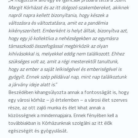
Margit Kórházat és az itt dolgozó szakembereket, akiknek
napról napra kellett bizonyítania, hogy készek a
változásra és változtatásra, amit ez a pandémia
kikényszerített. Emberként is helyt álltak, bizonyítva azt,
hogy egy jó kollektíva a nehézségekben az egymásra
támaszkodó összefogással megbirkózik az olyan
kihívásokkal is, melyekkel eddig nem találkozott. Ehhez
szükséges volt az, amit a régi mesterektől tanultunk,
hogy az ember a saját lelkiségével és emberiségével is
gyógyít. Ennek szép példáival nap, mint nap találkoztunk
a járvány ideje alatt is.”
Beszédében kihangsúlyozta annak a fontosságát is, hogy
egy városi kórház – jó értelemben – a városi élet szerves
része, az ott zajló munka és élet kihat annak a
közösségnek a mindennapjaira. Ennek fényében kell a
továbbiakban is Kórházunknak szolgálni az itt élők
egészségét és gyógyulását.