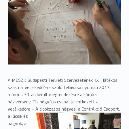
A MESZK Budapesti Területi Szervezetének IX. „Játékos
szakmai vetélkedő”-re szóló felhívása nyomán 2017.
március 30
-án került megrendezésre a
k
órházi
háziverseny. Tíz négyfős csapat jelentkezett a
vetélkedőre – A titokzatos négyes, a ContrAkció Csoport,
a
Kicsik és
nagyok, a