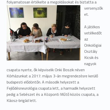
folyamatosan értékelte a megoldásokat és biztatta a
versenyzők
et.
A játékos
vetélkedőt
az
Onkológiai
Osztály
Kicsik és
nagyok
csapata nyerte, ő
k
k
épviselik Onki Boszik néven
K
órházunkat a 2017.
május 3
-án megrendezésre kerülő
budapesti elődöntőn. A második helyezett a
Fejlődésneurológia csapata lett, a harmadik helyezett
pedig a Sebészet és a
K
özponti Műtő
k
özös csapata, a
K
áosz-brigád lett.