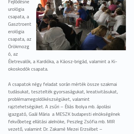
Fejlődésne
urológia
csapata, a
Gasztroent
erológia
csapata, az
Örökmozg
ó, az
Életrevaló
k
, a Kardióka, a
K
áosz-brigád, valamint a Ki-
okoskodó
k
csapata.
A csapatok négy feladat során mérté
k
össze szakmai
tudásukat, tesztelté
k
gyorsaságukat, kreativitásukat,
problémamegoldó
k
észségüket, valamint
rajztehetségüket. A zsűri – Éliás Ibolya mb. ápolási
igazgató, Gaál Mária
a MESZK budapesti elnökségének
fekvőbeteg ellátási alelnö
ke
, Peszleg Zsófia mb. MIR
vezető, valamint Dr. Zakarné Mezei Erzsébet –