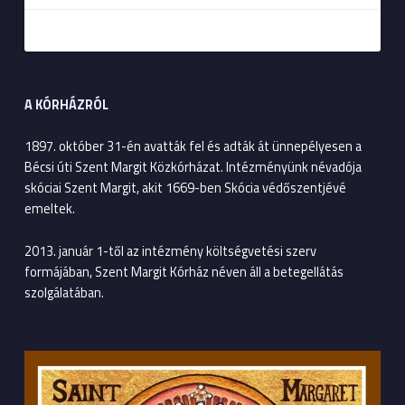
A KÓRHÁZRÓL
1897. október 31-én avatták fel és adták át ünnepélyesen a
Bécsi úti Szent Margit Közkórházat. Intézményünk névadója
skóciai Szent Margit, akit 1669-ben Skócia védőszentjévé
emeltek.
2013. január 1-től az intézmény költségvetési szerv
formájában, Szent Margit Kórház néven áll a betegellátás
szolgálatában.