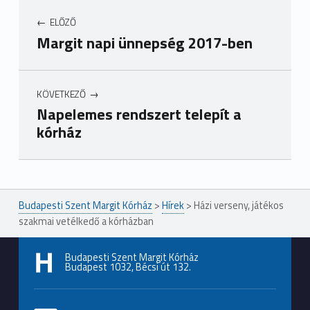
ELŐZŐ
Margit napi ünnepség 2017-ben
KÖVETKEZŐ
Napelemes rendszert telepít a
kórház
Ugrás a főmenühöz
Budapesti Szent Margit Kórház
>
Hírek
>
Házi verseny, játékos
szakmai vetélkedő a kórházban
Budapesti Szent Margit Kórház
Budapest 1032, Bécsi út 132.