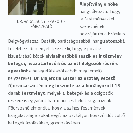
Alapítvány elnöke
hangsúlyozta, hogy
a festményekkel
DR. BADACSONYI SZABOLCS
szeretnének
FŐIGAZGATÓ
hozzájárulni a Krónikus
Belgyógyászati Osztály barátságosabbá, hangulatosabbá
tételéhez. Reményét fejezte ki, hogy e pozitív
kisugárzású képek
elviselhetőbbé teszik az intézmény
betegei, hozzátartozóik és az ott dolgozók részére
egyaránt
a betegellátásból adódó megterhelő
helyzeteket.
Dr. Majercsik Eszter az osztály vezető
főorvosa
szintén
megköszönte az adományozott 15
darab festményt
, melyek a betegek és a dolgozók
részére is egyaránt harmóniát és békét sugároznak.
Főorvosnő elmondta, hogy a színes festmények
hangulatvilága sokat segít az osztályon hosszú időt töltő
betegek ápolásában, gondozásában.