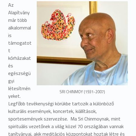
Az
Alapítvány
már több
alkalommal
is
támogatot
t
kórházakat
és
egészségü
gyi
létesítmén
SRI CHINMOY (1931-2007)
yeket.
Legfőbb tevékenységi körükbe tartozik a különböző
kulturális események, koncertek, kiállítások,
sportesemények szervezése. Ma Sri Chinmoynak, mint
spirituális vezetőnek a világ közel 70 országában vannak
tanítványai, akik meditációs központokat hoztak létre és