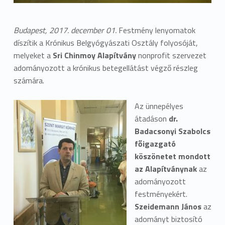
Budapest, 2017. december 01.
Festmény lenyomatok
díszítik a Krónikus Belgyógyászati Osztály folyosóját,
melyeket a
Sri Chinmoy Alapítvány
nonprofit szervezet
adományozott a krónikus betegellátást végző részleg
számára.
Az ünnepélyes
átadáson
dr.
Badacsonyi Szabolcs
főigazgató
köszönetet mondott
az Alapítványnak
az
adományozott
festményekért.
Szeidemann János
az
adományt biztosító