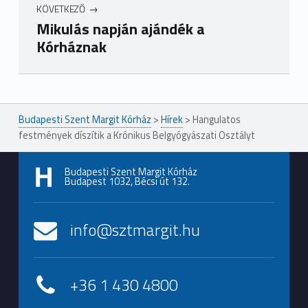
KÖVETKEZŐ
Mikulás napján ajándék a
Kórháznak
Ugrás a főmenühöz
Budapesti Szent Margit Kórház
>
Hírek
>
Hangulatos
festmények díszítik a Krónikus Belgyógyászati Osztályt
Budapesti Szent Margit Kórház
Budapest 1032, Bécsi út 132.
info@sztmargit.hu
+36 1 430 4800