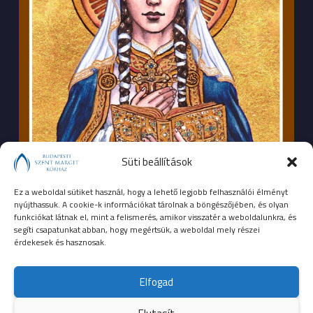
Süti beállítások
Ez a weboldal sütiket használ, hogy a lehető legjobb felhasználói élményt
nyújthassuk. A cookie-k információkat tárolnak a böngészőjében, és olyan
funkciókat látnak el, mint a felismerés, amikor visszatér a weboldalunkra, és
segíti csapatunkat abban, hogy megértsük, a weboldal mely részei
érdekesek és hasznosak.
SEGÉLYHÍVÓSZÁMOK
Elfogad
104
mentők