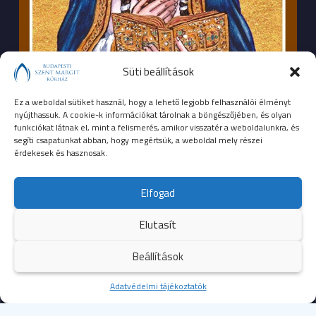
Süti beállítások
Ez a weboldal sütiket használ, hogy a lehető legjobb felhasználói élményt
nyújthassuk. A cookie-k információkat tárolnak a böngészőjében, és olyan
funkciókat látnak el, mint a felismerés, amikor visszatér a weboldalunkra, és
segíti csapatunkat abban, hogy megértsük, a weboldal mely részei
érdekesek és hasznosak.
SEGÉLYHÍVÓSZÁMOK
Elfogad
104
mentők
Elutasít
105
tűzoltóság
Beállítások
107
rendőrség
Kezdőoldal
Adatvédelmi tájékoztatók
Több
112
egységes európai segélyhívószám