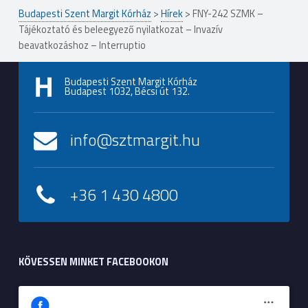
Budapesti Szent Margit Kórház
>
Hírek
>
FNY-242 SZMK –
Tájékoztató és beleegyező nyilatkozat – Invazív
beavatkozáshoz – Interruptio
Budapesti Szent Margit Kórház
Budapest 1032, Bécsi út 132.
info@sztmargit.hu
+36 1 430 4800
KÖVESSEN MINKET FACEBOOKON