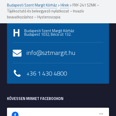
Budapesti Szent Margit Kórház
>
Hírek
>
FNY-241 SZMK –
Tájékoztató és beleegyező nyilatkozat – Invazív
beavatkozáshoz – Hysteroscopia
Budapesti Szent Margit Kórház
Budapest 1032, Bécsi út 132.
info@sztmargit.hu
+36 1 430 4800
KÖVESSEN MINKET FACEBOOKON