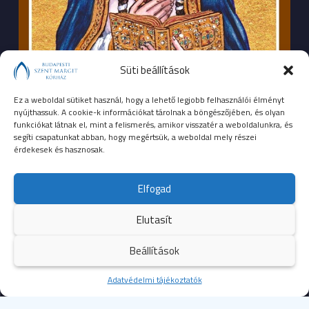
Süti beállítások
Ez a weboldal sütiket használ, hogy a lehető legjobb felhasználói élményt
nyújthassuk. A cookie-k információkat tárolnak a böngészőjében, és olyan
funkciókat látnak el, mint a felismerés, amikor visszatér a weboldalunkra, és
segíti csapatunkat abban, hogy megértsük, a weboldal mely részei
érdekesek és hasznosak.
SEGÉLYHÍVÓSZÁMOK
Elfogad
104
mentők
Elutasít
105
tűzoltóság
Beállítások
107
rendőrség
Kezdőoldal
Adatvédelmi tájékoztatók
Több
112
egységes európai segélyhívószám