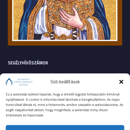
SEGÉLYHÍVÓSZÁMOK
104
mentők
Süti beállítások
105
tűzoltóság
Ez a weboldal sütiket használ, hogy a lehető legjobb felhasználói élményt
nyújthassuk. A cookie-k információkat tárolnak a böngészőjében, és olyan
107
rendőrség
funkciókat látnak el, mint a felismerés, amikor visszatér a weboldalunkra, és
segíti csapatunkat abban, hogy megértsük, a weboldal mely részei
érdekesek és hasznosak.
112
egységes európai segélyhívószám