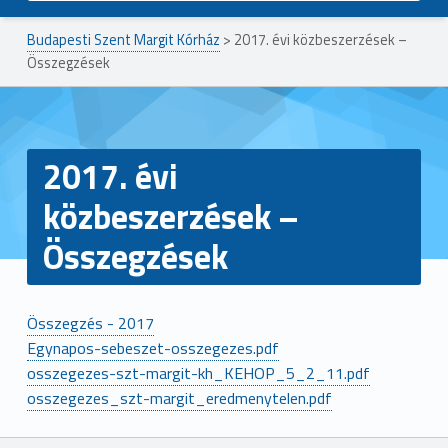
Budapesti Szent Margit Kórház
>
2017. évi közbeszerzések –
Összegzések
2017. évi
közbeszerzések –
Összegzések
Összegzés - 2017
Egynapos-sebeszet-osszegezes.pdf
osszegezes-szt-margit-kh_KEHOP_5_2_11.pdf
osszegezes_szt-margit_eredmenytelen.pdf
Ugrás a főmenühöz