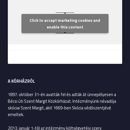
Click to accept marketing cookies and
Szent Margit Kórház
enable this content
A KÓRHÁZRÓL
1897. október 31-én avatták fel és adták át ünnepélyesen a
Bécsi úti Szent Margit Közkórházat. Intézményünk névadója
skóciai Szent Margit, akit 1669-ben Skócia védőszentjévé
emeltek.
2013. január 1-től az intézmény költségvetési szerv