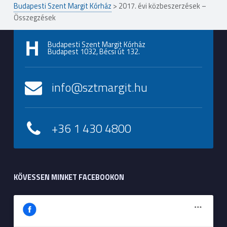
Budapesti Szent Margit Kórház
>
2017. évi közbeszerzések –
Összegzések
Budapesti Szent Margit Kórház
Budapest 1032, Bécsi út 132.
info@sztmargit.hu
+36 1 430 4800
KÖVESSEN MINKET FACEBOOKON