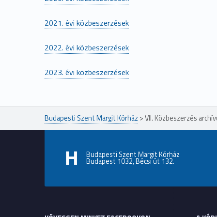
2021. évi közbeszerzések
2022. évi közbeszerzések
2023. évi közbeszerzések
Ugrás a főmenühöz
Budapesti Szent Margit Kórház
>
VII. Közbeszerzés archí
Budapesti Szent Margit Kórház
Budapest 1032, Bécsi út 132.