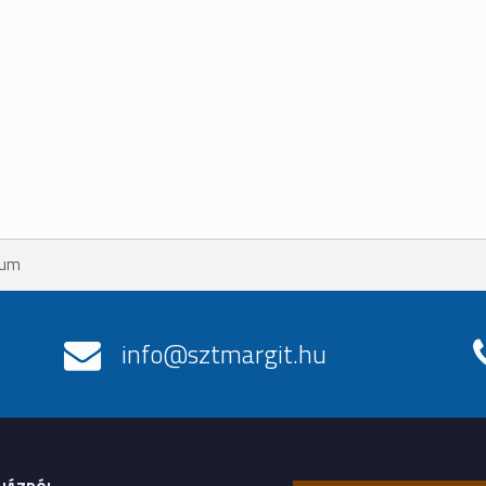
vum
info@sztmargit.hu