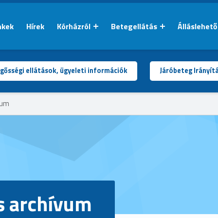
nkek
Hírek
Kórházról
Betegellátás
Álláslehet
gősségi ellátások, ügyeleti információk
Járóbeteg Irányít
vum
s archívum