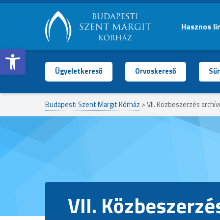
Hasznos li
Open toolbar
BUDAPESTI
SZENT
MARGIT
Ügyeletkereső
Orvoskereső
Sür
KÓRHÁZ
Budapesti Szent Margit Kórház
>
VII. Közbeszerzés archí
VII. Közbeszerzé