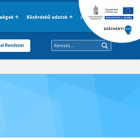
őségek
Közérdekű adatok
Kapcsolat
Keresés:
ási Rendszer