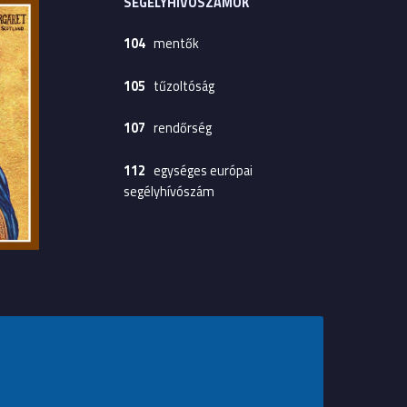
SEGÉLYHÍVÓSZÁMOK
104
mentők
105
tűzoltóság
107
rendőrség
112
egységes európai
segélyhívószám