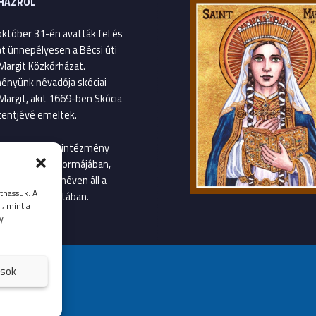
HÁZRÓL
október 31-én avatták fel és
át ünnepélyesen a Bécsi úti
Margit Közkórházat.
ényünk névadója skóciai
Margit, akit 1669-ben Skócia
entjévé emeltek.
január 1-től az intézmény
gvetési szerv formájában,
Margit Kórház néven áll a
thassuk. A
llátás szolgálatában.
l, mint a
y
ások