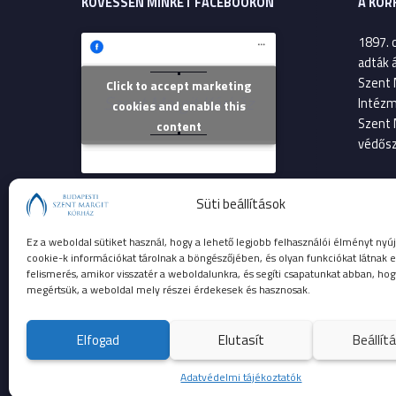
KÖVESSEN MINKET FACEBOOKON
A KÓR
1897. 
adták 
Szent 
Click to accept marketing
Szent Margit Kórház
Intézm
cookies and enable this
Szent 
content
védősz
2013. 
Süti beállítások
költsé
Szent 
Ez a weboldal sütiket használ, hogy a lehető legjobb felhasználói élményt nyúj
betege
cookie-k információkat tárolnak a böngészőjében, és olyan funkciókat látnak e
felismerés, amikor visszatér a weboldalunkra, és segíti csapatunkat abban, hog
megértsük, a weboldal mely részei érdekesek és hasznosak.
Elfogad
Elutasít
Beállít
© 2023 Budapesti Szent Margit Kórház
Adatvédelmi tájékoztatók