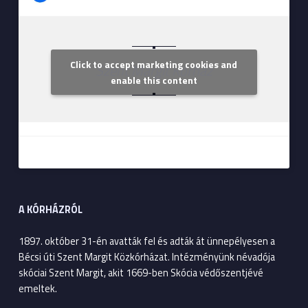
Click to accept marketing cookies and
Szent Margit Kórház
enable this content
A KÓRHÁZRÓL
1897. október 31-én avatták fel és adták át ünnepélyesen a
Bécsi úti Szent Margit Közkórházat. Intézményünk névadója
skóciai Szent Margit, akit 1669-ben Skócia védőszentjévé
emeltek.