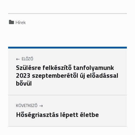
Categorized in:
Hírek
ELŐZŐ
Szülésre felkészítő tanfolyamunk
2023 szeptemberétől új előadással
bővül
KÖVETKEZŐ
Hőségriasztás lépett életbe
Ugrás a főmenühöz