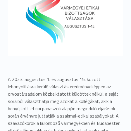
A 2023. augusztus 1. és augusztus 15. között
lebonyolításra kerülő választás eredményeképpen az
orvostársadalom közbeiktatott küldöttek nélkül, a saját
soraiból választhatja meg azokat a kollégákat, akik a
benyújtott etikai panaszok alapján meginduló eljárások
során érvényre juttatják a szakmai-etikai szabályokat. A
szavazókörök a különböző vármegyékben és Budapesten
eltérő időpontokban és helyszíneken tartanak nyitva