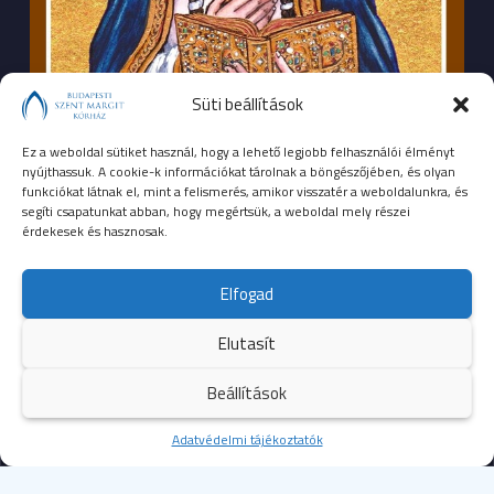
Süti beállítások
Ez a weboldal sütiket használ, hogy a lehető legjobb felhasználói élményt
nyújthassuk. A cookie-k információkat tárolnak a böngészőjében, és olyan
funkciókat látnak el, mint a felismerés, amikor visszatér a weboldalunkra, és
segíti csapatunkat abban, hogy megértsük, a weboldal mely részei
érdekesek és hasznosak.
SEGÉLYHÍVÓSZÁMOK
Elfogad
104
mentők
Elutasít
105
tűzoltóság
Beállítások
107
rendőrség
Kezdőoldal
Adatvédelmi tájékoztatók
Több
112
egységes európai segélyhívószám