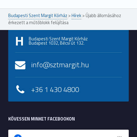
Budapesti Szent Margit Kórház
>
Hírek
>
Újabb állomásához
érkezett a műtőblokk felújítása
Budapesti Szent Margit Kórház
Budapest 1032, Bécsi út 132.
info@sztmargit.hu
+36 1 430 4800
KÖVESSEN MINKET FACEBOOKON