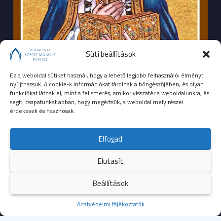
Süti beállítások
Ez a weboldal sütiket használ, hogy a lehető legjobb felhasználói élményt
nyújthassuk. A cookie-k információkat tárolnak a böngészőjében, és olyan
funkciókat látnak el, mint a felismerés, amikor visszatér a weboldalunkra, és
segíti csapatunkat abban, hogy megértsük, a weboldal mely részei
érdekesek és hasznosak.
SEGÉLYHÍVÓSZÁMOK
Elfogad
104
mentők
Elutasít
105
tűzoltóság
Beállítások
107
rendőrség
Kezdőoldal
Adatvédelmi tájékoztatók
Több
112
egységes európai segélyhívószám