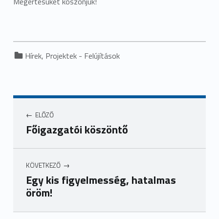
Megértésüket köszönjük!
Categorized in:
Hírek
,
Projektek - Felújítások
ELŐZŐ
Főigazgatói köszöntő
KÖVETKEZŐ
Egy kis figyelmesség, hatalmas
öröm!
Ugrás a főmenühöz