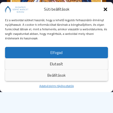
Süti beállítások
Ez a weboldal sütiket használ, hogy a lehető legjobb felhasználói élményt
nyújthassuk. A cookie-k információkat tárolnak a böngészőjében, és olyan
funkciókat látnak el, mint a felismerés, amikor visszatér a weboldalunkra, és
segíti csapatunkat abban, hogy megértsük, a weboldal mely részei
érdekesek és hasznosak.
SEGÉLYHÍVÓSZÁMOK
Elfogad
104
mentők
Elutasít
105
tűzoltóság
Beállítások
107
rendőrség
Kezdőoldal
Adatvédelmi tájékoztatók
Több
112
egységes európai segélyhívószám