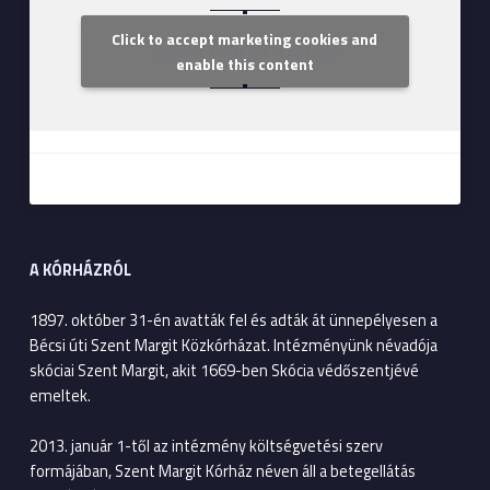
Click to accept marketing cookies and
Szent Margit Kórház
enable this content
A KÓRHÁZRÓL
1897. október 31-én avatták fel és adták át ünnepélyesen a
Bécsi úti Szent Margit Közkórházat. Intézményünk névadója
skóciai Szent Margit, akit 1669-ben Skócia védőszentjévé
emeltek.
2013. január 1-től az intézmény költségvetési szerv
formájában, Szent Margit Kórház néven áll a betegellátás