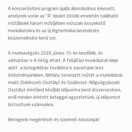
A korszerűsítési program újabb állomásához érkezett,
amelynek során az "A" épület ötödik emeletén található
műtőblokk három műtőjében műszaki összekötő
munkálatokra és az új légtechnikai berendezés
beüzemelésére kerül sor.
A munkavégzés 2026. június 15-én kezdődik, és
várhatóan 4-6 hétig eltart. A felújítási munkálatok ideje
alatt a betegellátás továbbra is zavartalan lesz
Intézményünkben. Néhány tervezett műtét a munkálatok
miatt (Sebészeti Osztályt és Szülészet-Nőgyógyászati
Osztályt érintően) későbbi időpontra kerül átszervezésre,
erről minden érintett beteggel egyeztetünk, új időpontot
biztosítunk számunkra.
Betegeink megértését és türelmét köszönjük!