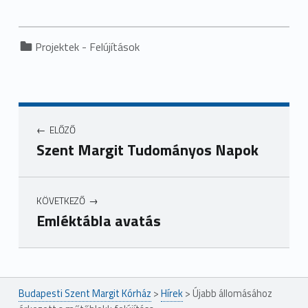
Categorized in:
Projektek - Felújítások
ELŐZŐ
Szent Margit Tudományos Napok
KÖVETKEZŐ
Emléktábla avatás
Ugrás a főmenühöz
Budapesti Szent Margit Kórház
>
Hírek
>
Újabb állomásához