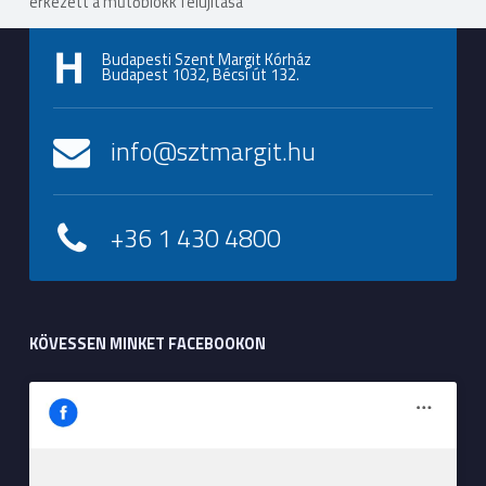
érkezett a műtőblokk felújítása
Budapesti Szent Margit Kórház
Budapest 1032, Bécsi út 132.
info@sztmargit.hu
+36 1 430 4800
KÖVESSEN MINKET FACEBOOKON